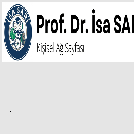
İçeriğe
atla
Facebook
Prof.
Dr.
İsa
SARI
–
Kişisel
Ağ
Sayfası
Instagram