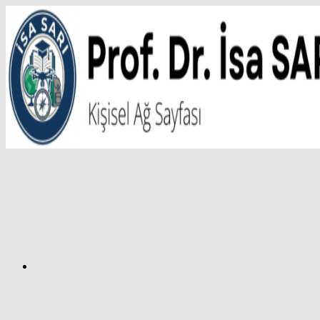
İçeriğe
atla
Facebook
Prof.
Dr.
İsa
SARI
–
Kişisel
Ağ
Sayfası
Instagram