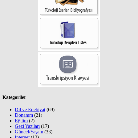
Kategoriler
Dil ve Edebiyat
(69)
Donanım
(21)
Eğitim
(2)
Gezi Yazıları
(17)
Güncel/Yaşam
(33)
İnternet
(12)