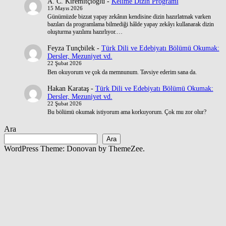
A. C. Kiremitçioğlu
-
Kelime Dizin Programı
15 Mayıs 2026
Günümüzde bizzat yapay zekânın kendisine dizin hazırlatmak varken
bazıları da programlama bilmediği hâlde yapay zekâyı kullanarak dizin
oluşturma yazılımı hazırlıyor.…
Feyza Tunçbilek
-
Türk Dili ve Edebiyatı Bölümü Okumak:
Dersler, Mezuniyet vd.
22 Şubat 2026
Ben okuyorum ve çok da memnunum. Tavsiye ederim sana da.
Hakan Karataş
-
Türk Dili ve Edebiyatı Bölümü Okumak:
Dersler, Mezuniyet vd.
22 Şubat 2026
Bu bölümü okumak istiyorum ama korkuyorum. Çok mu zor olur?
Ara
Ara
WordPress Theme: Donovan by ThemeZee.