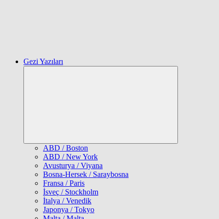
Gezi Yazıları
Expand
child
menu
ABD / Boston
ABD / New York
Avusturya / Viyana
Bosna-Hersek / Saraybosna
Fransa / Paris
İsveç / Stockholm
İtalya / Venedik
Japonya / Tokyo
Malta / Malta