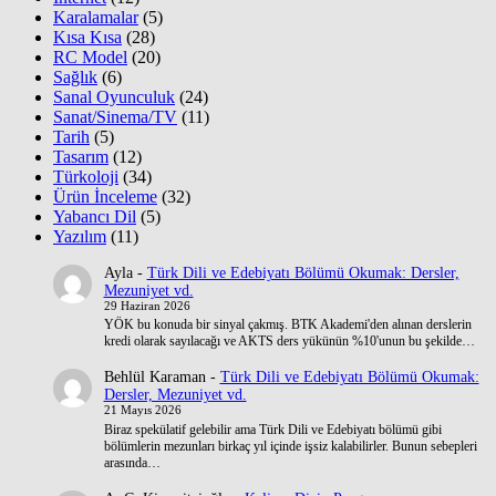
Karalamalar
(5)
Kısa Kısa
(28)
RC Model
(20)
Sağlık
(6)
Sanal Oyunculuk
(24)
Sanat/Sinema/TV
(11)
Tarih
(5)
Tasarım
(12)
Türkoloji
(34)
Ürün İnceleme
(32)
Yabancı Dil
(5)
Yazılım
(11)
Ayla
-
Türk Dili ve Edebiyatı Bölümü Okumak: Dersler,
Mezuniyet vd.
29 Haziran 2026
YÖK bu konuda bir sinyal çakmış. BTK Akademi'den alınan derslerin
kredi olarak sayılacağı ve AKTS ders yükünün %10'unun bu şekilde…
Behlül Karaman
-
Türk Dili ve Edebiyatı Bölümü Okumak:
Dersler, Mezuniyet vd.
21 Mayıs 2026
Biraz spekülatif gelebilir ama Türk Dili ve Edebiyatı bölümü gibi
bölümlerin mezunları birkaç yıl içinde işsiz kalabilirler. Bunun sebepleri
arasında…