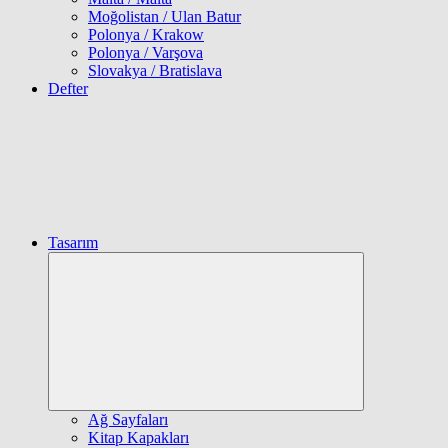
Moğolistan / Ulan Batur
Polonya / Krakow
Polonya / Varşova
Slovakya / Bratislava
Defter
Tasarım
Expand
child
menu
Ağ Sayfaları
Kitap Kapakları