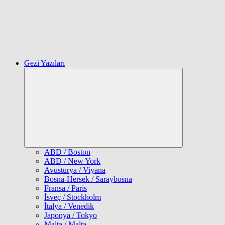
Gezi Yazıları
Expand
child
menu
ABD / Boston
ABD / New York
Avusturya / Viyana
Bosna-Hersek / Saraybosna
Fransa / Paris
İsveç / Stockholm
İtalya / Venedik
Japonya / Tokyo
Malta / Malta