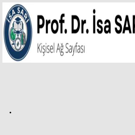
İçeriğe
atla
Facebook
Prof.
Dr.
İsa
SARI
–
Kişisel
Ağ
Sayfası
Instagram