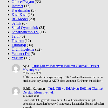
Güncel/Yaşam
(33)
İnternet
(12)
Karalamalar
(5)
Kısa Kısa
(28)
RC Model
(20)
Sağlık
(6)
Sanal Oyunculuk
(24)
Sanat/Sinema/TV
(11)
Tarih
(5)
Tasarım
(12)
Türkoloji
(34)
Ürün İnceleme
(32)
Yabancı Dil
(5)
Yazılım
(11)
Ayla
-
Türk Dili ve Edebiyatı Bölümü Okumak: Dersler,
Mezuniyet vd.
29 Haziran 2026
YÖK bu konuda bir sinyal çakmış. BTK Akademi'den alınan derslerin
kredi olarak sayılacağı ve AKTS ders yükünün %10'unun bu şekilde…
Behlül Karaman
-
Türk Dili ve Edebiyatı Bölümü Okumak:
Dersler, Mezuniyet vd.
21 Mayıs 2026
Biraz spekülatif gelebilir ama Türk Dili ve Edebiyatı bölümü gibi
bölümlerin mezunları birkaç yıl içinde işsiz kalabilirler. Bunun sebepleri
arasında…