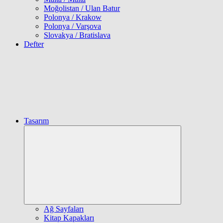
Moğolistan / Ulan Batur
Polonya / Krakow
Polonya / Varşova
Slovakya / Bratislava
Defter
Tasarım
Expand
child
menu
Ağ Sayfaları
Kitap Kapakları