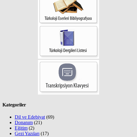
Kategoriler
Dil ve Edebiyat
(69)
Donanım
(21)
Eğitim
(2)
Gezi Yazıları
(17)