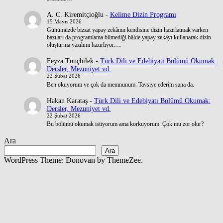
A. C. Kiremitçioğlu
-
Kelime Dizin Programı
15 Mayıs 2026
Günümüzde bizzat yapay zekânın kendisine dizin hazırlatmak varken
bazıları da programlama bilmediği hâlde yapay zekâyı kullanarak dizin
oluşturma yazılımı hazırlıyor.…
Feyza Tunçbilek
-
Türk Dili ve Edebiyatı Bölümü Okumak:
Dersler, Mezuniyet vd.
22 Şubat 2026
Ben okuyorum ve çok da memnunum. Tavsiye ederim sana da.
Hakan Karataş
-
Türk Dili ve Edebiyatı Bölümü Okumak:
Dersler, Mezuniyet vd.
22 Şubat 2026
Bu bölümü okumak istiyorum ama korkuyorum. Çok mu zor olur?
Ara
Ara
WordPress Theme: Donovan by ThemeZee.