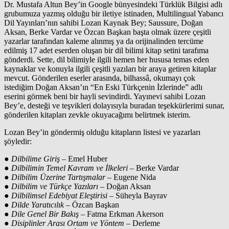
Dr. Mustafa Altun Bey’in Google bünyesindeki Türklük Bilgisi adlı
grubumuza yazmış olduğu bir iletiye istinaden, Multilingual Yabancı
Dil Yayınları’nın sahibi Lozan Kaynak Bey; Saussure, Doğan
Aksan, Berke Vardar ve Özcan Başkan başta olmak üzere çeşitli
yazarlar tarafından kaleme alınmış ya da orijinalinden tercüme
edilmiş 17 adet eserden oluşan bir dil bilimi kitap setini tarafıma
gönderdi. Sette, dil bilimiyle ilgili hemen her hususa temas eden
kaynaklar ve konuyla ilgili çeşitli yazıları bir araya getiren kitaplar
mevcut. Gönderilen eserler arasında, bilhassâ, okumayı çok
istediğim Doğan Aksan’ın “En Eski Türkçenin İzlerinde” adlı
eserini görmek beni bir hayli sevindirdi. Yayınevi sahibi Lozan
Bey’e, desteği ve teşvikleri dolayısıyla buradan teşekkürlerimi sunar,
gönderilen kitapları zevkle okuyacağımı belirtmek isterim.
Lozan Bey’in göndermiş olduğu kitapların listesi ve yazarları
şöyledir:
●
Dilbilime Giriş
– Emel Huber
●
Dilbilimin Temel Kavram ve İlkeleri
– Berke Vardar
●
Dilbilim Üzerine Tartışmalar
– Eugene Nida
●
Dilbilim ve Türkçe Yazıları
– Doğan Aksan
●
Dilbilimsel Edebiyat Eleştirisi
– Süheyla Bayrav
●
Dilde Yaratıcılık
– Özcan Başkan
●
Dile Genel Bir Bakış
– Fatma Erkman Akerson
●
Disiplinler Arası Ortam ve Yöntem
– Derleme