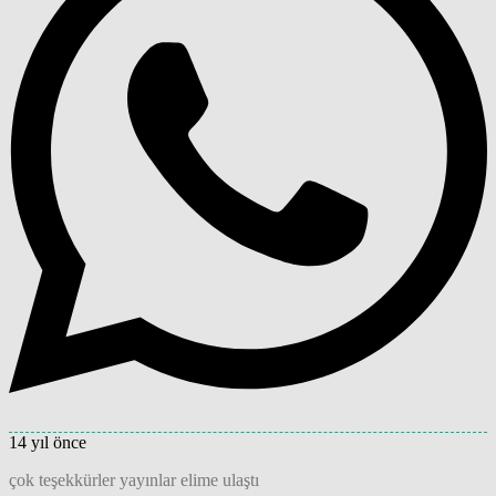
14 yıl önce
çok teşekkürler yayınlar elime ulaştı