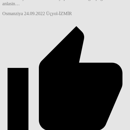
anlasin…
Osmanziya 24.09.2022 Üçyol-İZMİR