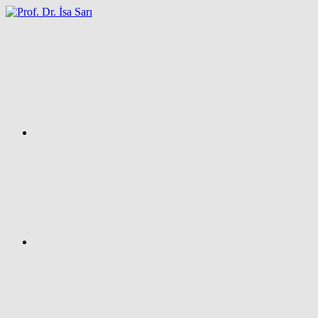
İçeriğe
atla
Facebook
Prof.
Dr.
İsa
SARI
–
Kişisel
Ağ
Sayfası
Instagram
X