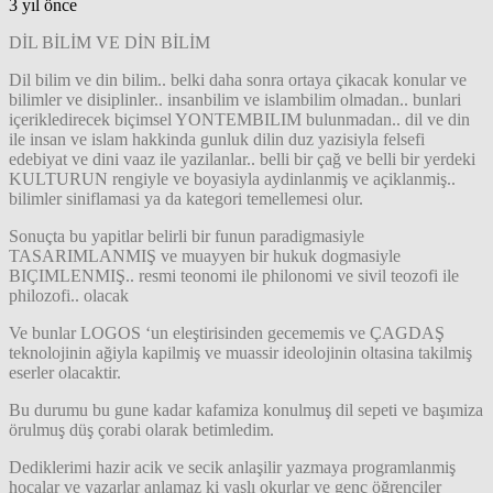
3 yıl önce
DİL BİLİM VE DİN BİLİM
Dil bilim ve din bilim.. belki daha sonra ortaya çikacak konular ve
bilimler ve disiplinler.. insanbilim ve islambilim olmadan.. bunlari
içerikledirecek biçimsel YONTEMBILIM bulunmadan.. dil ve din
ile insan ve islam hakkinda gunluk dilin duz yazisiyla felsefi
edebiyat ve dini vaaz ile yazilanlar.. belli bir çağ ve belli bir yerdeki
KULTURUN rengiyle ve boyasiyla aydinlanmiş ve açiklanmiş..
bilimler siniflamasi ya da kategori temellemesi olur.
Sonuçta bu yapitlar belirli bir funun paradigmasiyle
TASARIMLANMIŞ ve muayyen bir hukuk dogmasiyle
BIÇIMLENMIŞ.. resmi teonomi ile philonomi ve sivil teozofi ile
philozofi.. olacak
Ve bunlar LOGOS ‘un eleştirisinden gecememis ve ÇAGDAŞ
teknolojinin ağiyla kapilmiş ve muassir ideolojinin oltasina takilmiş
eserler olacaktir.
Bu durumu bu gune kadar kafamiza konulmuş dil sepeti ve başımiza
örulmuş düş çorabi olarak betimledim.
Dediklerimi hazir acik ve secik anlaşilir yazmaya programlanmiş
hocalar ve yazarlar anlamaz ki yaşlı okurlar ve genç öğrenciler