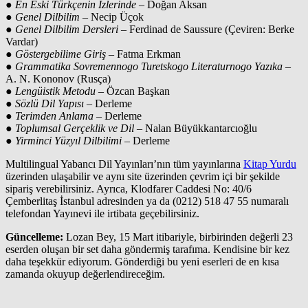
●
En Eski Türkçenin İzlerinde
– Doğan Aksan
●
Genel Dilbilim
– Necip Üçok
●
Genel Dilbilim Dersleri
– Ferdinad de Saussure (Çeviren: Berke
Vardar)
●
Göstergebilime Giriş
– Fatma Erkman
●
Grammatika Sovremennogo Turetskogo Literaturnogo Yazıka
–
A. N. Kononov (Rusça)
●
Lengüistik Metodu
– Özcan Başkan
●
Sözlü Dil Yapısı
– Derleme
●
Terimden Anlama
– Derleme
●
Toplumsal Gerçeklik ve Dil
– Nalan Büyükkantarcıoğlu
●
Yirminci Yüzyıl Dilbilimi
– Derleme
Multilingual Yabancı Dil Yayınları’nın tüm yayınlarına
Kitap Yurdu
üzerinden ulaşabilir ve aynı site üzerinden çevrim içi bir şekilde
sipariş verebilirsiniz. Ayrıca, Klodfarer Caddesi No: 40/6
Çemberlitaş İstanbul adresinden ya da (0212) 518 47 55 numaralı
telefondan Yayınevi ile irtibata geçebilirsiniz.
Güncelleme:
Lozan Bey, 15 Mart itibariyle, birbirinden değerli 23
eserden oluşan bir set daha göndermiş tarafıma. Kendisine bir kez
daha teşekkür ediyorum. Gönderdiği bu yeni eserleri de en kısa
zamanda okuyup değerlendireceğim.