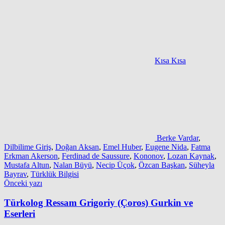
Kısa Kısa
Berke Vardar
,
Dilbilime Giriş
,
Doğan Aksan
,
Emel Huber
,
Eugene Nida
,
Fatma
Erkman Akerson
,
Ferdinad de Saussure
,
Kononov
,
Lozan Kaynak
,
Mustafa Altun
,
Nalan Büyü
,
Necip Üçok
,
Özcan Başkan
,
Süheyla
Bayrav
,
Türklük Bilgisi
Yazı
Önceki yazı
gezinmesi
Türkolog Ressam Grigoriy (Çoros) Gurkin ve
Eserleri