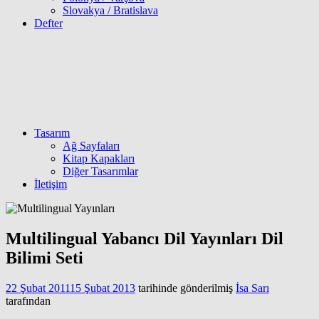
Slovakya / Bratislava
Defter
Tasarım
Ağ Sayfaları
Kitap Kapakları
Diğer Tasarımlar
İletişim
Multilingual Yabancı Dil Yayınları Dil
Bilimi Seti
22 Şubat 2011
15 Şubat 2013
tarihinde gönderilmiş
İsa Sarı
tarafından