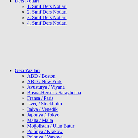
Ders Notları
1. Sınıf Ders Notları
2. Sınıf Ders Notları
3. Sınıf Ders Notları
4. Sınıf Ders Notları
Gezi Yazıları
ABD / Boston
ABD / New York
Avusturya / Viyana
Bosna-Hersek / Saraybosna
Fransa / Paris
İsveç / Stockholm
İtalya / Venedik
Japonya / Tokyo
Malta / Malta
Moğolistan / Ulan Batur
Polonya / Krakow
Polonya / Varşova