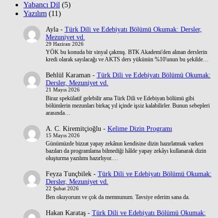
Yabancı Dil
(5)
Yazılım
(11)
Ayla
-
Türk Dili ve Edebiyatı Bölümü Okumak: Dersler,
Mezuniyet vd.
29 Haziran 2026
YÖK bu konuda bir sinyal çakmış. BTK Akademi'den alınan derslerin
kredi olarak sayılacağı ve AKTS ders yükünün %10'unun bu şekilde…
Behlül Karaman
-
Türk Dili ve Edebiyatı Bölümü Okumak:
Dersler, Mezuniyet vd.
21 Mayıs 2026
Biraz spekülatif gelebilir ama Türk Dili ve Edebiyatı bölümü gibi
bölümlerin mezunları birkaç yıl içinde işsiz kalabilirler. Bunun sebepleri
arasında…
A. C. Kiremitçioğlu
-
Kelime Dizin Programı
15 Mayıs 2026
Günümüzde bizzat yapay zekânın kendisine dizin hazırlatmak varken
bazıları da programlama bilmediği hâlde yapay zekâyı kullanarak dizin
oluşturma yazılımı hazırlıyor.…
Feyza Tunçbilek
-
Türk Dili ve Edebiyatı Bölümü Okumak:
Dersler, Mezuniyet vd.
22 Şubat 2026
Ben okuyorum ve çok da memnunum. Tavsiye ederim sana da.
Hakan Karataş
-
Türk Dili ve Edebiyatı Bölümü Okumak: