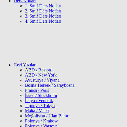
Ders Notları
1. Sınıf Ders Notları
2. Sınıf Ders Notları
3. Sınıf Ders Notları
4. Sınıf Ders Notları
Gezi Yazıları
ABD / Boston
ABD / New York
Avusturya / Viyana
Bosna-Hersek / Saraybosna
Fransa / Paris
İsveç / Stockholm
İtalya / Venedik
Japonya / Tokyo
Malta / Malta
Moğolistan / Ulan Batur
Polonya / Krakow
Polonya / Varşova