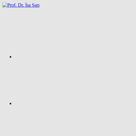
İçeriğe
atla
Facebook
Prof.
Dr.
İsa
SARI
–
Kişisel
Ağ
Sayfası
Instagram
X