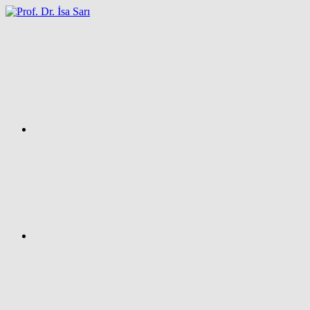
İçeriğe
atla
Facebook
Prof.
Dr.
İsa
SARI
–
Kişisel
Ağ
Sayfası
Instagram
X