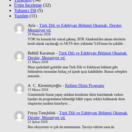
Ürün İnceleme
(32)
Yabancı Dil
(5)
Yazılım
(11)
Ayla
-
Türk Dili ve Edebiyatı Bölümü Okumak: Dersler,
Mezuniyet vd.
29 Haziran 2026
YÖK bu konuda bir sinyal çakmış. BTK Akademi'den alınan derslerin
kredi olarak sayılacağı ve AKTS ders yükünün %10'unun bu şekilde…
Behlül Karaman
-
Türk Dili ve Edebiyatı Bölümü Okumak:
Dersler, Mezuniyet vd.
21 Mayıs 2026
Biraz spekülatif gelebilir ama Türk Dili ve Edebiyatı bölümü gibi
bölümlerin mezunları birkaç yıl içinde işsiz kalabilirler. Bunun sebepleri
arasında…
A. C. Kiremitçioğlu
-
Kelime Dizin Programı
15 Mayıs 2026
Günümüzde bizzat yapay zekânın kendisine dizin hazırlatmak varken
bazıları da programlama bilmediği hâlde yapay zekâyı kullanarak dizin
oluşturma yazılımı hazırlıyor.…
Feyza Tunçbilek
-
Türk Dili ve Edebiyatı Bölümü Okumak:
Dersler, Mezuniyet vd.
22 Şubat 2026
Ben okuyorum ve çok da memnunum. Tavsiye ederim sana da.