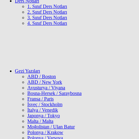
Ders Notları
1. Sınıf Ders Notları
2. Sınıf Ders Notları
3. Sınıf Ders Notları
4. Sınıf Ders Notları
Gezi Yazıları
ABD / Boston
ABD / New York
Avusturya / Viyana
Bosna-Hersek / Saraybosna
Fransa / Paris
İsveç / Stockholm
İtalya / Venedik
Japonya / Tokyo
Malta / Malta
Moğolistan / Ulan Batur
Polonya / Krakow
Polonya / Varşova