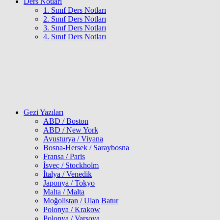
Ders Notları
1. Sınıf Ders Notları
2. Sınıf Ders Notları
3. Sınıf Ders Notları
4. Sınıf Ders Notları
Gezi Yazıları
ABD / Boston
ABD / New York
Avusturya / Viyana
Bosna-Hersek / Saraybosna
Fransa / Paris
İsveç / Stockholm
İtalya / Venedik
Japonya / Tokyo
Malta / Malta
Moğolistan / Ulan Batur
Polonya / Krakow
Polonya / Varşova