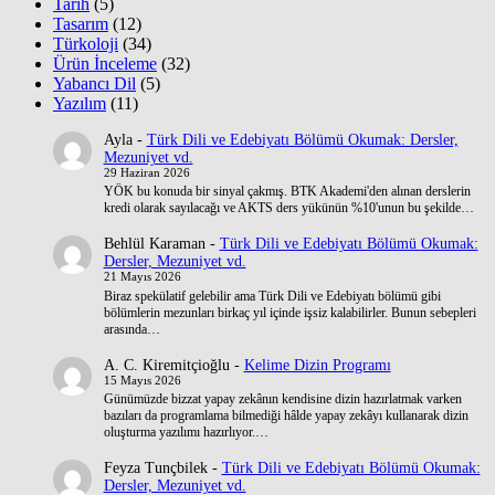
Tarih
(5)
Tasarım
(12)
Türkoloji
(34)
Ürün İnceleme
(32)
Yabancı Dil
(5)
Yazılım
(11)
Ayla
-
Türk Dili ve Edebiyatı Bölümü Okumak: Dersler,
Mezuniyet vd.
29 Haziran 2026
YÖK bu konuda bir sinyal çakmış. BTK Akademi'den alınan derslerin
kredi olarak sayılacağı ve AKTS ders yükünün %10'unun bu şekilde…
Behlül Karaman
-
Türk Dili ve Edebiyatı Bölümü Okumak:
Dersler, Mezuniyet vd.
21 Mayıs 2026
Biraz spekülatif gelebilir ama Türk Dili ve Edebiyatı bölümü gibi
bölümlerin mezunları birkaç yıl içinde işsiz kalabilirler. Bunun sebepleri
arasında…
A. C. Kiremitçioğlu
-
Kelime Dizin Programı
15 Mayıs 2026
Günümüzde bizzat yapay zekânın kendisine dizin hazırlatmak varken
bazıları da programlama bilmediği hâlde yapay zekâyı kullanarak dizin
oluşturma yazılımı hazırlıyor.…
Feyza Tunçbilek
-
Türk Dili ve Edebiyatı Bölümü Okumak:
Dersler, Mezuniyet vd.