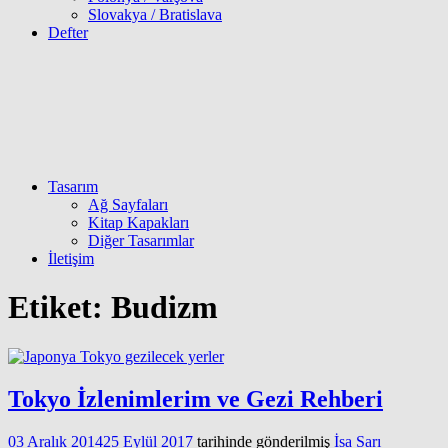
Slovakya / Bratislava
Defter
Tasarım
Ağ Sayfaları
Kitap Kapakları
Diğer Tasarımlar
İletişim
Etiket:
Budizm
Tokyo İzlenimlerim ve Gezi Rehberi
03 Aralık 2014
25 Eylül 2017
tarihinde gönderilmiş
İsa Sarı