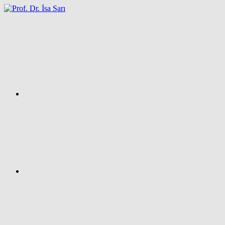
İçeriğe
atla
Facebook
Prof.
Dr.
İsa
SARI
–
Kişisel
Ağ
Sayfası
Instagram
X