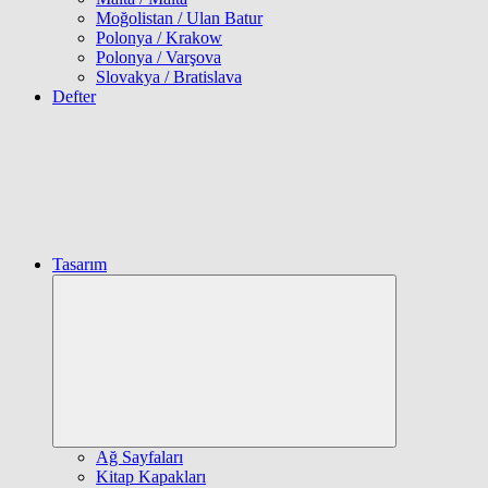
Moğolistan / Ulan Batur
Polonya / Krakow
Polonya / Varşova
Slovakya / Bratislava
Defter
Tasarım
Expand
child
menu
Ağ Sayfaları
Kitap Kapakları