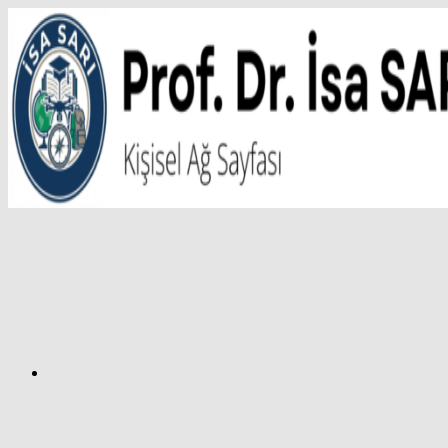
İçeriğe
atla
Facebook
Prof.
Dr.
İsa
SARI
–
Kişisel
Ağ
Sayfası
Instagram