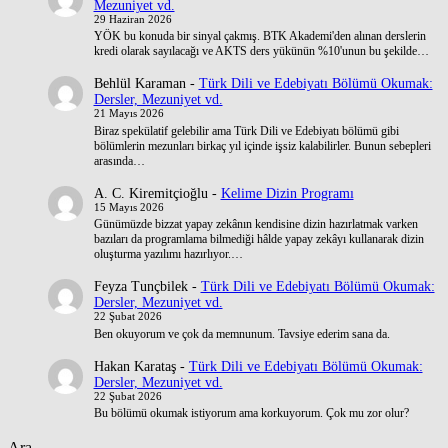
Mezuniyet vd.
29 Haziran 2026
YÖK bu konuda bir sinyal çakmış. BTK Akademi'den alınan derslerin
kredi olarak sayılacağı ve AKTS ders yükünün %10'unun bu şekilde…
Behlül Karaman
-
Türk Dili ve Edebiyatı Bölümü Okumak:
Dersler, Mezuniyet vd.
21 Mayıs 2026
Biraz spekülatif gelebilir ama Türk Dili ve Edebiyatı bölümü gibi
bölümlerin mezunları birkaç yıl içinde işsiz kalabilirler. Bunun sebepleri
arasında…
A. C. Kiremitçioğlu
-
Kelime Dizin Programı
15 Mayıs 2026
Günümüzde bizzat yapay zekânın kendisine dizin hazırlatmak varken
bazıları da programlama bilmediği hâlde yapay zekâyı kullanarak dizin
oluşturma yazılımı hazırlıyor.…
Feyza Tunçbilek
-
Türk Dili ve Edebiyatı Bölümü Okumak:
Dersler, Mezuniyet vd.
22 Şubat 2026
Ben okuyorum ve çok da memnunum. Tavsiye ederim sana da.
Hakan Karataş
-
Türk Dili ve Edebiyatı Bölümü Okumak:
Dersler, Mezuniyet vd.
22 Şubat 2026
Bu bölümü okumak istiyorum ama korkuyorum. Çok mu zor olur?
Ara