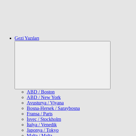
Gezi Yazıları
Expand
child
menu
ABD / Boston
ABD / New York
Avusturya / Viyana
Bosna-Hersek / Saraybosna
Fransa / Paris
İsveç / Stockholm
İtalya / Venedik
Japonya / Tokyo
Malta / Malta