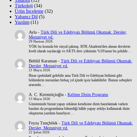
Tasarım
(12)
Türkoloji
(34)
Ürün İnceleme
(32)
Yabancı Dil
(5)
Yazılım
(11)
Ayla
-
Türk Dili ve Edebiyatı Bölümü Okumak: Dersler,
Mezuniyet vd.
29 Haziran 2026
YÖK bu konuda bir sinyal çakmış. BTK Akademi'den alınan derslerin
kredi olarak sayılacağı ve AKTS ders yükünün %10'unun bu şekilde…
Behlül Karaman
-
Türk Dili ve Edebiyatı Bölümü Okumak:
Dersler, Mezuniyet vd.
21 Mayıs 2026
Biraz spekülatif gelebilir ama Türk Dili ve Edebiyatı bölümü gibi
bölümlerin mezunları birkaç yıl içinde işsiz kalabilirler. Bunun sebepleri
arasında…
A. C. Kiremitçioğlu
-
Kelime Dizin Programı
15 Mayıs 2026
Günümüzde bizzat yapay zekânın kendisine dizin hazırlatmak varken
bazıları da programlama bilmediği hâlde yapay zekâyı kullanarak dizin
oluşturma yazılımı hazırlıyor.…
Feyza Tunçbilek
-
Türk Dili ve Edebiyatı Bölümü Okumak:
Dersler, Mezuniyet vd.
22 Şubat 2026