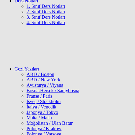
Ders Notları
1. Sınıf Ders Notları
2. Sınıf Ders Notları
3. Sınıf Ders Notları
4. Sınıf Ders Notları
Gezi Yazıları
ABD / Boston
ABD / New York
Avusturya / Viyana
Bosna-Hersek / Saraybosna
Fransa / Paris
İsveç / Stockholm
İtalya / Venedik
Japonya / Tokyo
Malta / Malta
Moğolistan / Ulan Batur
Polonya / Krakow
Polonya / Varşova