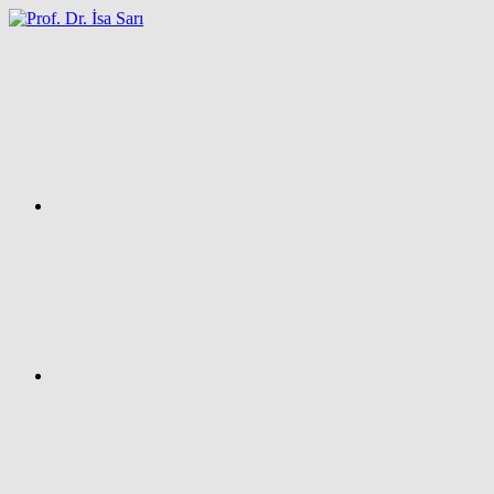
İçeriğe
atla
Facebook
Prof.
Dr.
İsa
SARI
–
Kişisel
Ağ
Sayfası
Instagram
X