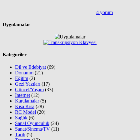
4 yorum
Uygulamalar
Kategoriler
Dil ve Edebiyat
(69)
Donanım
(21)
Eğitim
(2)
Gezi Yazıları
(17)
Güncel/Yaşam
(33)
İnternet
(12)
Karalamalar
(5)
Kısa Kısa
(28)
RC Model
(20)
Sağlık
(6)
Sanal Oyunculuk
(24)
Sanat/Sinema/TV
(11)
Tarih
(5)