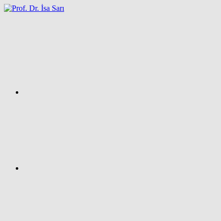
İçeriğe
atla
Facebook
Prof.
Dr.
İsa
SARI
–
Kişisel
Ağ
Sayfası
Instagram
X