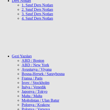
Ders Notları
1. Sınıf Ders Notları
2. Sınıf Ders Notları
3. Sınıf Ders Notları
4. Sınıf Ders Notları
Gezi Yazıları
ABD / Boston
ABD / New York
Avusturya / Viyana
Bosna-Hersek / Saraybosna
Fransa / Paris
İsveç / Stockholm
İtalya / Venedik
Japonya / Tokyo
Malta / Malta
Moğolistan / Ulan Batur
Polonya / Krakow
Polonya / Varşova