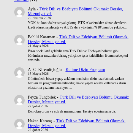
Ayla
-
Türk Dili ve Edebiyatı Bölümü Okumak: Dersler,
Mezuniyet vd.
29 Haziran 2026
YÖK bu konuda bir sinyal çakmış. BTK Akademi'den alınan derslerin
kredi olarak sayılacağı ve AKTS ders yükünün %10'unun bu şekilde…
Behlül Karaman
-
Türk Dili ve Edebiyatı Bölümü Okumak:
Dersler, Mezuniyet vd.
21 Mayıs 2026
Biraz spekülatif gelebilir ama Türk Dili ve Edebiyatı bölümü gibi
bölümlerin mezunları birkaç yıl içinde işsiz kalabilirler. Bunun sebepleri
arasında…
A. C. Kiremitçioğlu
-
Kelime Dizin Programı
15 Mayıs 2026
Günümüzde bizzat yapay zekânın kendisine dizin hazırlatmak varken
bazıları da programlama bilmediği hâlde yapay zekâyı kullanarak dizin
oluşturma yazılımı hazırlıyor.…
Feyza Tunçbilek
-
Türk Dili ve Edebiyatı Bölümü Okumak:
Dersler, Mezuniyet vd.
22 Şubat 2026
Ben okuyorum ve çok da memnunum. Tavsiye ederim sana da.
Hakan Karataş
-
Türk Dili ve Edebiyatı Bölümü Okumak:
Dersler, Mezuniyet vd.
22 Şubat 2026