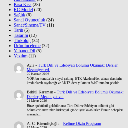
Kısa Kısa
(28)
RC Model
(20)
Sağlık
(6)
Sanal Oyunculuk
(24)
Sanat/Sinema/TV
(11)
Tarih
(5)
Tasarım
(12)
Türkoloji
(34)
Ürün İnceleme
(32)
Yabancı Dil
(5)
Yazılım
(11)
Ayla
-
Türk Dili ve Edebiyatı Bölümü Okumak: Dersler,
Mezuniyet vd.
29 Haziran 2026
YÖK bu konuda bir sinyal çakmış. BTK Akademi'den alınan derslerin
kredi olarak sayılacağı ve AKTS ders yükünün %10'unun bu şekilde…
Behlül Karaman
-
Türk Dili ve Edebiyatı Bölümü Okumak:
Dersler, Mezuniyet vd.
21 Mayıs 2026
Biraz spekülatif gelebilir ama Türk Dili ve Edebiyatı bölümü gibi
bölümlerin mezunları birkaç yıl içinde işsiz kalabilirler. Bunun sebepleri
arasında…
A. C. Kiremitçioğlu
-
Kelime Dizin Programı
15 Mayıs 2026