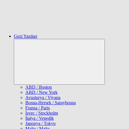
Gezi Yazıları
Expand
child
menu
ABD / Boston
ABD / New York
Avusturya / Viyana
Bosna-Hersek / Saraybosna
Fransa / Paris
İsveç / Stockholm
İtalya / Venedik
Japonya / Tokyo
Malta / Malta