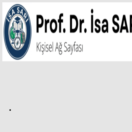
İçeriğe
atla
Facebook
Prof.
Dr.
İsa
SARI
–
Kişisel
Ağ
Sayfası
Instagram