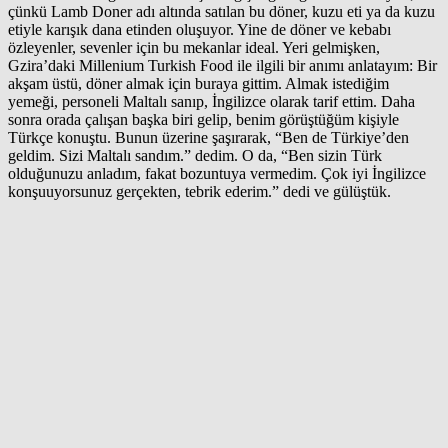
çünkü Lamb Doner adı altında satılan bu döner, kuzu eti ya da kuzu
etiyle karışık dana etinden oluşuyor. Yine de döner ve kebabı
özleyenler, sevenler için bu mekanlar ideal. Yeri gelmişken,
Gzira’daki Millenium Turkish Food ile ilgili bir anımı anlatayım: Bir
akşam üstü, döner almak için buraya gittim. Almak istediğim
yemeği, personeli Maltalı sanıp, İngilizce olarak tarif ettim. Daha
sonra orada çalışan başka biri gelip, benim görüştüğüm kişiyle
Türkçe konuştu. Bunun üzerine şaşırarak, “Ben de Türkiye’den
geldim. Sizi Maltalı sandım.” dedim. O da, “Ben sizin Türk
olduğunuzu anladım, fakat bozuntuya vermedim. Çok iyi İngilizce
konşuuyorsunuz gerçekten, tebrik ederim.” dedi ve gülüştük.