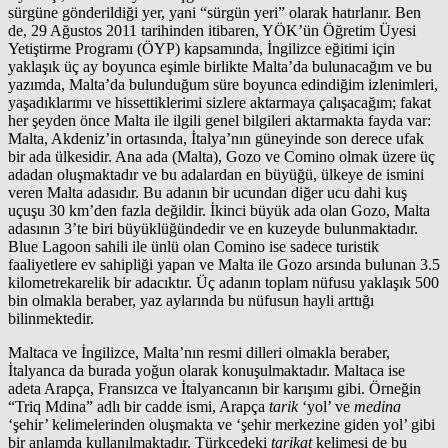
sürgüne gönderildiği yer, yani “sürgün yeri” olarak hatırlanır. Ben
de, 29 Ağustos 2011 tarihinden itibaren, YÖK’ün Öğretim Üyesi
Yetiştirme Programı (ÖYP) kapsamında, İngilizce eğitimi için
yaklaşık üç ay boyunca eşimle birlikte Malta’da bulunacağım ve bu
yazımda, Malta’da bulunduğum süre boyunca edindiğim izlenimleri,
yaşadıklarımı ve hissettiklerimi sizlere aktarmaya çalışacağım; fakat
her şeyden önce Malta ile ilgili genel bilgileri aktarmakta fayda var:
Malta, Akdeniz’in ortasında, İtalya’nın güneyinde son derece ufak
bir ada ülkesidir. Ana ada (Malta), Gozo ve Comino olmak üzere üç
adadan oluşmaktadır ve bu adalardan en büyüğü, ülkeye de ismini
veren Malta adasıdır. Bu adanın bir ucundan diğer ucu dahi kuş
uçuşu 30 km’den fazla değildir. İkinci büyük ada olan Gozo, Malta
adasının 3’te biri büyüklüğündedir ve en kuzeyde bulunmaktadır.
Blue Lagoon sahili ile ünlü olan Comino ise sadece turistik
faaliyetlere ev sahipliği yapan ve Malta ile Gozo arsında bulunan 3.5
kilometrekarelik bir adacıktır. Üç adanın toplam nüfusu yaklaşık 500
bin olmakla beraber, yaz aylarında bu nüfusun hayli arttığı
bilinmektedir.
Maltaca ve İngilizce, Malta’nın resmi dilleri olmakla beraber,
İtalyanca da burada yoğun olarak konuşulmaktadır. Maltaca ise
adeta Arapça, Fransızca ve İtalyancanın bir karışımı gibi. Örneğin
“Triq Mdina” adlı bir cadde ismi, Arapça
tarik
‘yol’ ve
medina
‘şehir’ kelimelerinden oluşmakta ve ‘şehir merkezine giden yol’ gibi
bir anlamda kullanılmaktadır. Türkçedeki
tarikat
kelimesi de bu