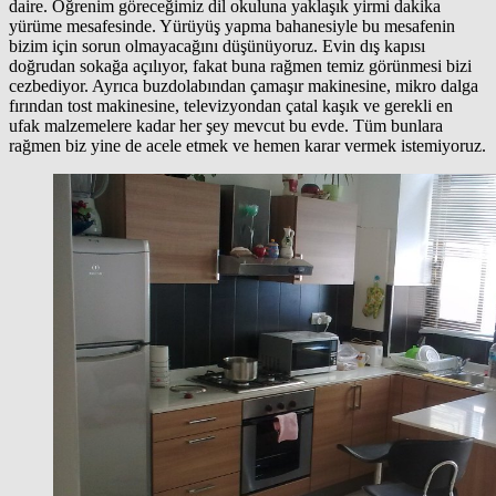
daire. Öğrenim göreceğimiz dil okuluna yaklaşık yirmi dakika
yürüme mesafesinde. Yürüyüş yapma bahanesiyle bu mesafenin
bizim için sorun olmayacağını düşünüyoruz. Evin dış kapısı
doğrudan sokağa açılıyor, fakat buna rağmen temiz görünmesi bizi
cezbediyor. Ayrıca buzdolabından çamaşır makinesine, mikro dalga
fırından tost makinesine, televizyondan çatal kaşık ve gerekli en
ufak malzemelere kadar her şey mevcut bu evde. Tüm bunlara
rağmen biz yine de acele etmek ve hemen karar vermek istemiyoruz.