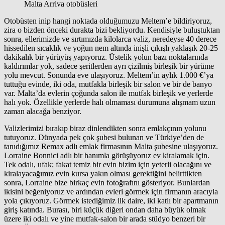
Malta Arriva otobüsleri
Otobüsten inip hangi noktada olduğumuzu Meltem’e bildiriyoruz,
zira o bizden önceki durakta bizi bekliyordu. Kendisiyle buluştuktan
sonra, ellerimizde ve sırtımızda kilolarca valiz, neredeyse 40 derece
hissedilen sıcaklık ve yoğun nem altında inişli çıkışlı yaklaşık 20-25
dakikalık bir yürüyüş yapıyoruz. Üstelik yolun bazı noktalarında
kaldırımlar yok, sadece şeritlerden ayrı çizilmiş birleşik bir yürüme
yolu mevcut. Sonunda eve ulaşıyoruz. Meltem’in aylık 1.000 €’ya
tuttuğu evinde, iki oda, mutfakla birleşik bir salon ve bir de banyo
var. Malta’da evlerin çoğunda salon ile mutfak birleşik ve yerlerde
halı yok. Özellikle yerlerde halı olmaması durumuna alışmam uzun
zaman alacağa benziyor.
Valizlerimizi bırakıp biraz dinlendikten sonra emlakçının yolunu
tutuyoruz. Dünyada pek çok şubesi bulunan ve Türkiye’den de
tanıdığımız Remax adlı emlak firmasının Malta şubesine ulaşıyoruz.
Lorraine Bonnici adlı bir hanımla görüşüyoruz ev kiralamak için.
Tek odalı, ufak; fakat temiz bir evin bizim için yeterli olacağını ve
kiralayacağımız evin kursa yakın olması gerektiğini belirttikten
sonra, Lorraine bize birkaç evin fotoğrafını gösteriyor. Bunlardan
ikisini beğeniyoruz ve ardından evleri görmek için firmanın aracıyla
yola çıkıyoruz. Görmek istediğimiz ilk daire, iki katlı bir apartmanın
giriş katında. Burası, biri küçük diğeri ondan daha büyük olmak
üzere iki odalı ve yine mutfak-salon bir arada stüdyo benzeri bir