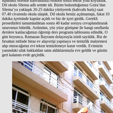
ıspanaklı börekle kahvaltımızı ettikten sonra tekrar yola koyulduk.
Dil okulu Sliema adlı semtte idi. Bizim bulunduğumuz Gzira’dan
Sliema’ya yaklaşık 20-25 dakika yürüyerek (kahvaltı hariç) saat
07.40 civarında okula ulaştık. Dil okulu henüz açılmamıştı, fakat 10
dakika içerisinde kapılar açıldı ve biz de içeri girdik. Gerekli
prosedürleri tamamladıktan sonra 40 kadar soruyu cevaplandırarak
sınavımızı bitirdik. Ardından, yüz yüze görüşme ile hangi sınıflarda
derslere katılacağımızı öğrenip ders programı tablosunu edindik. O
gün boyunca, Ramazan Bayramı dolayısıyla izinli sayıldık. Biz de
fırsattan istifade biraz ev alışverişi yapmaya ve temizlik malzemesi
alıp oturacağımız evi tekrar temizlemeye karar verdik. Evimizin
yanındaki ufak bakkaldan satın aldıklarımızla eve geldik ve günün
geri kalanını evde geçirdik.