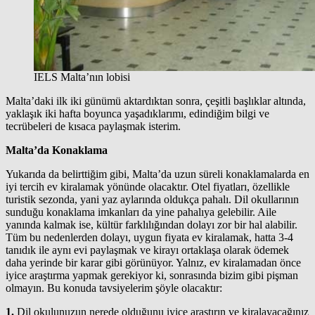
IELS Malta’nın lobisi
Malta’daki ilk iki günümü aktardıktan sonra, çeşitli başlıklar altında,
yaklaşık iki hafta boyunca yaşadıklarımı, edindiğim bilgi ve
tecrübeleri de kısaca paylaşmak isterim.
Malta’da Konaklama
Yukarıda da belirttiğim gibi, Malta’da uzun süreli konaklamalarda en
iyi tercih ev kiralamak yönünde olacaktır. Otel fiyatları, özellikle
turistik sezonda, yani yaz aylarında oldukça pahalı. Dil okullarının
sunduğu konaklama imkanları da yine pahalıya gelebilir. Aile
yanında kalmak ise, kültür farklılığından dolayı zor bir hal alabilir.
Tüm bu nedenlerden dolayı, uygun fiyata ev kiralamak, hatta 3-4
tanıdık ile aynı evi paylaşmak ve kirayı ortaklaşa olarak ödemek
daha yerinde bir karar gibi görünüyor. Yalnız, ev kiralamadan önce
iyice araştırma yapmak gerekiyor ki, sonrasında bizim gibi pişman
olmayın. Bu konuda tavsiyelerim şöyle olacaktır:
1.
Dil okulunuzun nerede olduğunu iyice araştırın ve kiralayacağınız