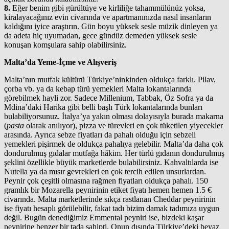
8.
Eğer benim gibi gürültüye ve kirliliğe tahammülünüz yoksa,
kiralayacağınız evin civarında ve apartmanınızda nasıl insanların
kaldığını iyice araştırın. Gün boyu yüksek sesle müzik dinleyen ya
da adeta hiç uyumadan, gece gündüz demeden yüksek sesle
konuşan komşulara sahip olabilirsiniz.
Malta’da Yeme-İçme ve Alışveriş
Malta’nın mutfak kültürü Türkiye’ninkinden oldukça farklı. Pilav,
çorba vb. ya da kebap türü yemekleri Malta lokantalarında
görebilmek hayli zor. Sadece Millenium, Tabbak, Öz Sofra ya da
Mdina’daki Harika gibi belli başlı Türk lokantalarında bunları
bulabiliyorsunuz. İtalya’ya yakın olması dolayısıyla burada makarna
(
pasta
olarak anılıyor), pizza ve türevleri en çok tüketilen yiyecekler
arasında. Ayrıca sebze fiyatları da pahalı olduğu için sebzeli
yemekleri pişirmek de oldukça pahalıya gelebilir. Malta’da daha çok
dondurulmuş gıdalar mutfağa hâkim. Her türlü gıdanın dondurulmuş
şeklini özellikle büyük marketlerde bulabilirsiniz. Kahvaltılarda ise
Nutella ya da mısır gevrekleri en çok tercih edilen unsurlardan.
Peynir çok çeşitli olmasına rağmen fiyatları oldukça pahalı. 150
gramlık bir Mozarella peynirinin etiket fiyatı hemen hemen 1.5 €
civarında. Malta marketlerinde sıkça rastlanan Cheddar peynirinin
ise fiyatı hesaplı görülebilir, fakat tadı bizim damak tadımıza uygun
değil. Bugün denediğimiz Emmental peyniri ise, bizdeki kaşar
peynirine benzer bir tada sahipti. Onun dışında Türkiye’deki beyaz