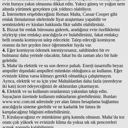
evin buraya yakın olmasına dikkat edin. Yakıcı güneş ve yoğun nem
altında yürümek gerçekten çok yıldırıcı olabiliyor.
2.
İnternetten erişebileceğiniz Remax Malta, Cassar Cooper gibi
emlak firmalarının sitelerinde fiyat araştırması yapabilir ve
semtinizdeki ev kiraları hakkında fikir sahibi olabilirsiniz.
3.
Bizzat bir emlak bürosuna giderek, aradığınız evin özelliklerini
söyleyip yine emlakçı aracılığıyla ev bulabilirsiniz, fakat emlakçı
belli oranda komisyon talep edecektir. Talep edeceği komisyon
oranını da her şeyden önce öğrenmekte fayda var.
4.
Eğer komisyon ödemek istemiyorsanız, sahibinden bir ev
bulmanız daha yerinde olacaktır, fakat bu da zaman alıcı bir hale
gelebilir.
5.
Malta’da elektrik ve su son derece pahalı. Enerji tasarruflu beyaz
ampuller dışındaki ampulleri mümkün olduğunca az kullanın. Eğer
evinizde klima varsa klimayı gerekli olmadıkça çalıştırmayın.
Ayrıca, elektrik ve su için yine Maltalılardan daha fazla (neredeyse
iki katı) ücret ödeyeceğinizi de aklınızdan çıkarmayın.
6.
Elektrik ve su kullanım oranlarınızı yakından takip edin.
Sayaçların üzerinde kullanım miktarlarını görebilirsiniz. Bunları
www.wsc.com.mt adresinde yer alan fatura hesaplama bağlantısı
aracılığıyla sisteme girebilir ve ne kadarlık bir fatura ile
karışılacağınız bilgisini edinebilirsiniz.
7.
Kiralayacağınız ev mümkünse giriş katında olmasın. Malta’da toz
oranı çok yüksek ve evinizde klima da yoksa sık sık pencereleri
açmak zorunda kalabilirsiniz.