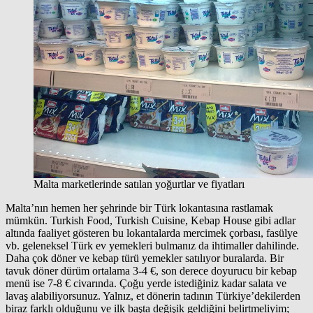
Malta marketlerinde satılan yoğurtlar ve fiyatları
Malta’nın hemen her şehrinde bir Türk lokantasına rastlamak
mümkün. Turkish Food, Turkish Cuisine, Kebap House gibi adlar
altında faaliyet gösteren bu lokantalarda mercimek çorbası, fasülye
vb. geleneksel Türk ev yemekleri bulmanız da ihtimaller dahilinde.
Daha çok döner ve kebap türü yemekler satılıyor buralarda. Bir
tavuk döner dürüm ortalama 3-4 €, son derece doyurucu bir kebap
menü ise 7-8 € civarında. Çoğu yerde istediğiniz kadar salata ve
lavaş alabiliyorsunuz. Yalnız, et dönerin tadının Türkiye’dekilerden
biraz farklı olduğunu ve ilk başta değişik geldiğini belirtmeliyim;