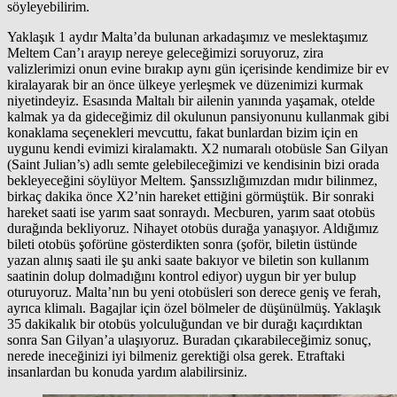
söyleyebilirim.
Yaklaşık 1 aydır Malta’da bulunan arkadaşımız ve meslektaşımız
Meltem Can’ı arayıp nereye geleceğimizi soruyoruz, zira
valizlerimizi onun evine bırakıp aynı gün içerisinde kendimize bir ev
kiralayarak bir an önce ülkeye yerleşmek ve düzenimizi kurmak
niyetindeyiz. Esasında Maltalı bir ailenin yanında yaşamak, otelde
kalmak ya da gideceğimiz dil okulunun pansiyonunu kullanmak gibi
konaklama seçenekleri mevcuttu, fakat bunlardan bizim için en
uygunu kendi evimizi kiralamaktı. X2 numaralı otobüsle San Gilyan
(Saint Julian’s) adlı semte gelebileceğimizi ve kendisinin bizi orada
bekleyeceğini söylüyor Meltem. Şanssızlığımızdan mıdır bilinmez,
birkaç dakika önce X2’nin hareket ettiğini görmüştük. Bir sonraki
hareket saati ise yarım saat sonraydı. Mecburen, yarım saat otobüs
durağında bekliyoruz. Nihayet otobüs durağa yanaşıyor. Aldığımız
bileti otobüs şoförüne gösterdikten sonra (şoför, biletin üstünde
yazan alınış saati ile şu anki saate bakıyor ve biletin son kullanım
saatinin dolup dolmadığını kontrol ediyor) uygun bir yer bulup
oturuyoruz. Malta’nın bu yeni otobüsleri son derece geniş ve ferah,
ayrıca klimalı. Bagajlar için özel bölmeler de düşünülmüş. Yaklaşık
35 dakikalık bir otobüs yolculuğundan ve bir durağı kaçırdıktan
sonra San Gilyan’a ulaşıyoruz. Buradan çıkarabileceğimiz sonuç,
nerede ineceğinizi iyi bilmeniz gerektiği olsa gerek. Etraftaki
insanlardan bu konuda yardım alabilirsiniz.