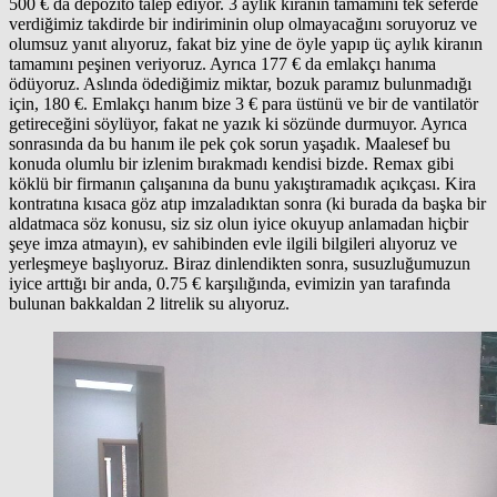
500 € da depozito talep ediyor. 3 aylık kiranın tamamını tek seferde
verdiğimiz takdirde bir indiriminin olup olmayacağını soruyoruz ve
olumsuz yanıt alıyoruz, fakat biz yine de öyle yapıp üç aylık kiranın
tamamını peşinen veriyoruz. Ayrıca 177 € da emlakçı hanıma
ödüyoruz. Aslında ödediğimiz miktar, bozuk paramız bulunmadığı
için, 180 €. Emlakçı hanım bize 3 € para üstünü ve bir de vantilatör
getireceğini söylüyor, fakat ne yazık ki sözünde durmuyor. Ayrıca
sonrasında da bu hanım ile pek çok sorun yaşadık. Maalesef bu
konuda olumlu bir izlenim bırakmadı kendisi bizde. Remax gibi
köklü bir firmanın çalışanına da bunu yakıştıramadık açıkçası. Kira
kontratına kısaca göz atıp imzaladıktan sonra (ki burada da başka bir
aldatmaca söz konusu, siz siz olun iyice okuyup anlamadan hiçbir
şeye imza atmayın), ev sahibinden evle ilgili bilgileri alıyoruz ve
yerleşmeye başlıyoruz. Biraz dinlendikten sonra, susuzluğumuzun
iyice arttığı bir anda, 0.75 € karşılığında, evimizin yan tarafında
bulunan bakkaldan 2 litrelik su alıyoruz.