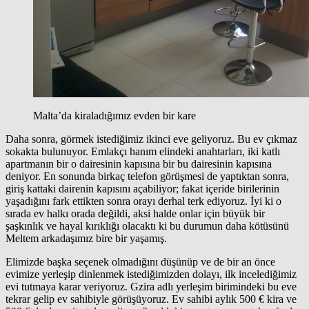
Malta’da kiraladığımız evden bir kare
Daha sonra, görmek istediğimiz ikinci eve geliyoruz. Bu ev çıkmaz
sokakta bulunuyor. Emlakçı hanım elindeki anahtarları, iki katlı
apartmanın bir o dairesinin kapısına bir bu dairesinin kapısına
deniyor. En sonunda birkaç telefon görüşmesi de yaptıktan sonra,
giriş kattaki dairenin kapısını açabiliyor; fakat içeride birilerinin
yaşadığını fark ettikten sonra orayı derhal terk ediyoruz. İyi ki o
sırada ev halkı orada değildi, aksi halde onlar için büyük bir
şaşkınlık ve hayal kırıklığı olacaktı ki bu durumun daha kötüsünü
Meltem arkadaşımız bire bir yaşamış.
Elimizde başka seçenek olmadığını düşünüp ve de bir an önce
evimize yerleşip dinlenmek istediğimizden dolayı, ilk incelediğimiz
evi tutmaya karar veriyoruz. Gzira adlı yerleşim birimindeki bu eve
tekrar gelip ev sahibiyle görüşüyoruz. Ev sahibi aylık 500 € kira ve