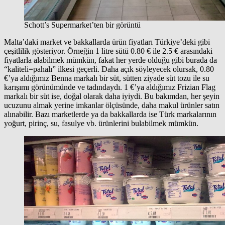
Schott’s Supermarket’ten bir görüntü
Malta’daki market ve bakkallarda ürün fiyatları Türkiye’deki gibi
çeşitlilik gösteriyor. Örneğin 1 litre sütü 0.80 € ile 2.5 € arasındaki
fiyatlarla alabilmek mümkün, fakat her yerde olduğu gibi burada da
“kaliteli=pahalı” ilkesi geçerli. Daha açık söyleyecek olursak, 0.80
€’ya aldığımız Benna markalı bir süt, sütten ziyade süt tozu ile su
karışımı görünümünde ve tadındaydı. 1 €’ya aldığımız Frizian Flag
markalı bir süt ise, doğal olarak daha iyiydi. Bu bakımdan, her şeyin
ucuzunu almak yerine imkanlar ölçüsünde, daha makul ürünler satın
alınabilir. Bazı marketlerde ya da bakkallarda ise Türk markalarının
yoğurt, pirinç, su, fasulye vb. ürünlerini bulabilmek mümkün.