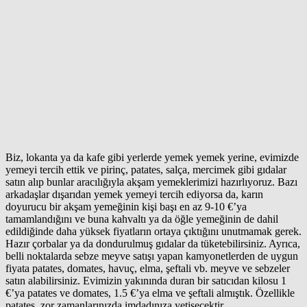
Biz, lokanta ya da kafe gibi yerlerde yemek yemek yerine, evimizde
yemeyi tercih ettik ve pirinç, patates, salça, mercimek gibi gıdalar
satın alıp bunlar aracılığıyla akşam yemeklerimizi hazırlıyoruz. Bazı
arkadaşlar dışarıdan yemek yemeyi tercih ediyorsa da, karın
doyurucu bir akşam yemeğinin kişi başı en az 9-10 €’ya
tamamlandığını ve buna kahvaltı ya da öğle yemeğinin de dahil
edildiğinde daha yüksek fiyatların ortaya çıktığını unutmamak gerek.
Hazır çorbalar ya da dondurulmuş gıdalar da tüketebilirsiniz. Ayrıca,
belli noktalarda sebze meyve satışı yapan kamyonetlerden de uygun
fiyata patates, domates, havuç, elma, şeftali vb. meyve ve sebzeler
satın alabilirsiniz. Evimizin yakınında duran bir satıcıdan kilosu 1
€’ya patates ve domates, 1.5 €’ya elma ve şeftali almıştık. Özellikle
patates, zor zamanlarınızda imdadınıza yetişecektir.