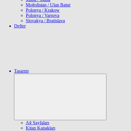
Moğolistan / Ulan Batur
Polonya / Krakow
Polonya / Varşova
Slovakya / Bratislava
Defter
Tasarım
Expand
child
menu
Ağ Sayfaları
Kitap Kapakları