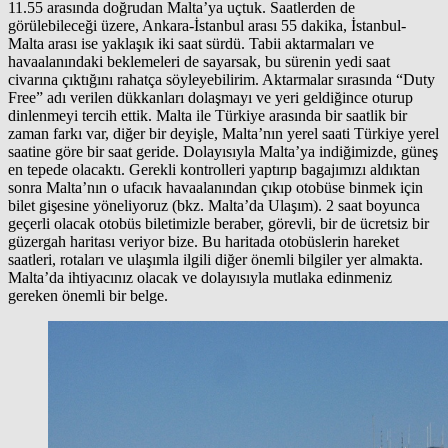
11.55 arasında doğrudan Malta’ya uçtuk. Saatlerden de
görülebileceği üzere, Ankara-İstanbul arası 55 dakika, İstanbul-
Malta arası ise yaklaşık iki saat sürdü. Tabii aktarmaları ve
havaalanındaki beklemeleri de sayarsak, bu sürenin yedi saat
civarına çıktığını rahatça söyleyebilirim. Aktarmalar sırasında “Duty
Free” adı verilen dükkanları dolaşmayı ve yeri geldiğince oturup
dinlenmeyi tercih ettik. Malta ile Türkiye arasında bir saatlik bir
zaman farkı var, diğer bir deyişle, Malta’nın yerel saati Türkiye yerel
saatine göre bir saat geride. Dolayısıyla Malta’ya indiğimizde, güneş
en tepede olacaktı. Gerekli kontrolleri yaptırıp bagajımızı aldıktan
sonra Malta’nın o ufacık havaalanından çıkıp otobüse binmek için
bilet gişesine yöneliyoruz (bkz. Malta’da Ulaşım). 2 saat boyunca
geçerli olacak otobüs biletimizle beraber, görevli, bir de ücretsiz bir
güzergah haritası veriyor bize. Bu haritada otobüslerin hareket
saatleri, rotaları ve ulaşımla ilgili diğer önemli bilgiler yer almakta.
Malta’da ihtiyacınız olacak ve dolayısıyla mutlaka edinmeniz
gereken önemli bir belge.