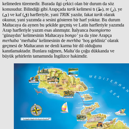
kelimeden türemedir. Burada ilgi çekici olan bir durum da söz
konusudur. Bilindiği gibi Arapçada
tarik
kelimesi tı (ط), re (ر), ye
(ى) ve kaf (ق) harfleriyle, yani
TRIK
yazılır, fakat
tarik
olarak
okunur, yani yazımda a sesini gösteren bir harf yoktur. Bu durum
Maltacaya da aynen bu şekilde geçmiş ve Latin harfleriyle yazımda
Arap harfleriyle yazım esas alınmıştır. İtalyanca
buongiorno
‘günaydın’ kelimesinin Maltacaya
bongo’
ya da yine Arapça
merhaba
‘merhaba’ kelimesinin de
merhba
‘hoş geldiniz’ olarak
geçmesi de Maltacanın ne denli karma bir dil olduğunu
kanıtlamaktadır. Bunlara rağmen, Malta’da çoğu dükkanda ve
büyük şehirlerin tamamında İngilizce hakimdir.