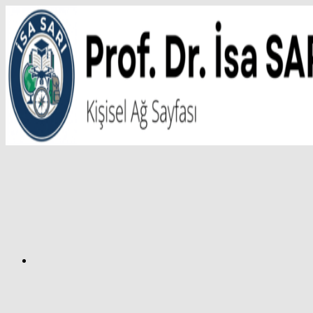
İçeriğe
atla
Facebook
Prof.
Dr.
İsa
SARI
–
Kişisel
Ağ
Sayfası
Instagram