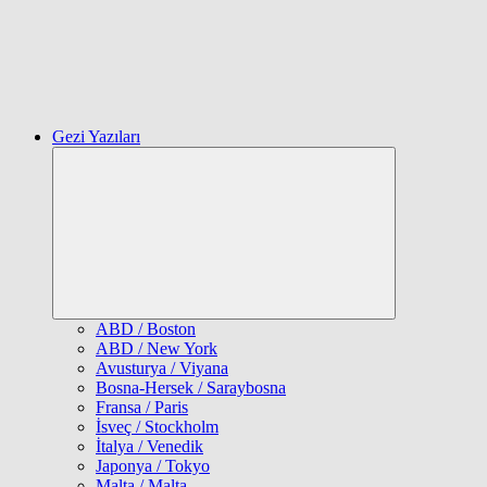
Gezi Yazıları
Expand
child
menu
ABD / Boston
ABD / New York
Avusturya / Viyana
Bosna-Hersek / Saraybosna
Fransa / Paris
İsveç / Stockholm
İtalya / Venedik
Japonya / Tokyo
Malta / Malta