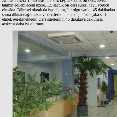
Arından 13.45-14.30 arasında kırk beş dakikalık bir ders. Evet,
tahmin edilebileceği üzere, 1.5 saatlik bir ders süresi hayli yorucu
olmakta. Bilimsel olarak da ispatlanmış bir olgu var ki, 45 dakikadan
sonra dikkat dağılmakta ve dersleri dinlemek için özel çaba sarf
etmek gerekmektedir. Ders sürelerinin 45 dakikaya çekilmesi,
açıkçası daha iyi olurmuş.