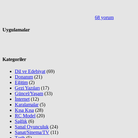
68 yorum
Uygulamalar
Kategoriler
Dil ve Edebiyat
(69)
Donanım
(21)
Eğitim
(2)
Gezi Yazıları
(17)
Güncel/Yaşam
(33)
İnternet
(12)
Karalamalar
(5)
Kısa Kısa
(28)
RC Model
(20)
Sağlık
(6)
Sanal Oyunculuk
(24)
Sanat/Sinema/TV
(11)
Tarih
(5)