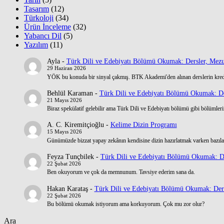
Tasarım
(12)
Türkoloji
(34)
Ürün İnceleme
(32)
Yabancı Dil
(5)
Yazılım
(11)
Ayla
-
Türk Dili ve Edebiyatı Bölümü Okumak: Dersler, Mezu
29 Haziran 2026
YÖK bu konuda bir sinyal çakmış. BTK Akademi'den alınan derslerin kre
Behlül Karaman
-
Türk Dili ve Edebiyatı Bölümü Okumak: De
21 Mayıs 2026
Biraz spekülatif gelebilir ama Türk Dili ve Edebiyatı bölümü gibi bölümlerin
A. C. Kiremitçioğlu
-
Kelime Dizin Programı
15 Mayıs 2026
Günümüzde bizzat yapay zekânın kendisine dizin hazırlatmak varken bazılar
Feyza Tunçbilek
-
Türk Dili ve Edebiyatı Bölümü Okumak: De
22 Şubat 2026
Ben okuyorum ve çok da memnunum. Tavsiye ederim sana da.
Hakan Karataş
-
Türk Dili ve Edebiyatı Bölümü Okumak: Ders
22 Şubat 2026
Bu bölümü okumak istiyorum ama korkuyorum. Çok mu zor olur?
Ara