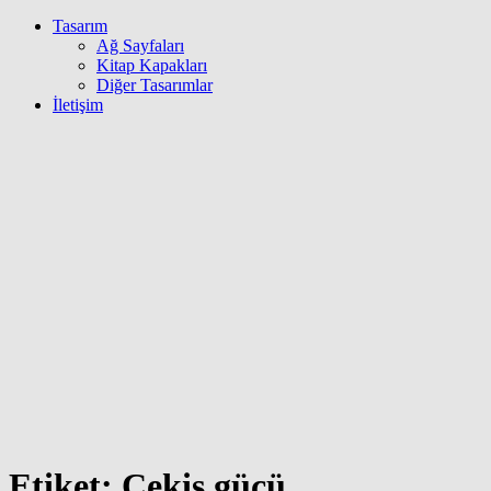
Tasarım
Ağ Sayfaları
Kitap Kapakları
Diğer Tasarımlar
İletişim
Etiket:
Çekiş gücü