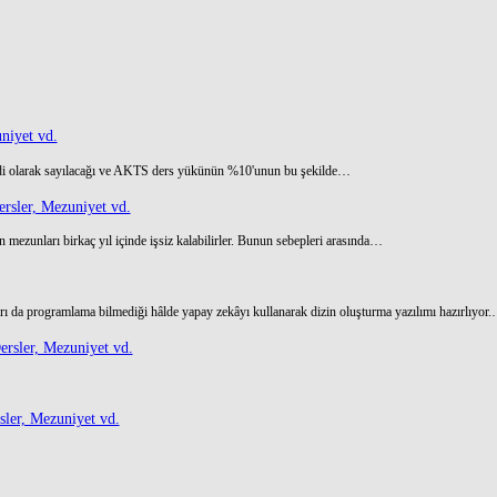
niyet vd.
di olarak sayılacağı ve AKTS ders yükünün %10'unun bu şekilde…
rsler, Mezuniyet vd.
 mezunları birkaç yıl içinde işsiz kalabilirler. Bunun sebepleri arasında…
ı da programlama bilmediği hâlde yapay zekâyı kullanarak dizin oluşturma yazılımı hazırlıyor
rsler, Mezuniyet vd.
ler, Mezuniyet vd.