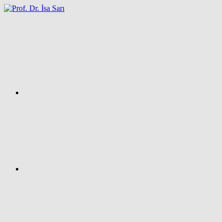
İçeriğe
atla
Facebook
Prof.
Dr.
İsa
SARI
–
Kişisel
Ağ
Sayfası
Instagram
X