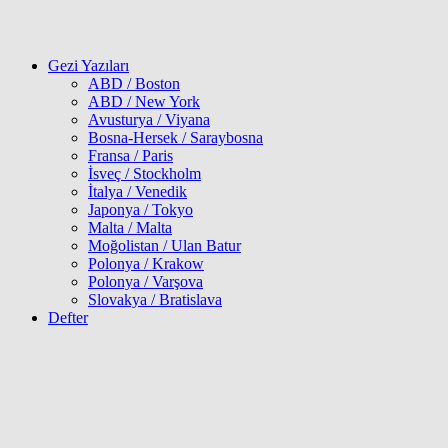
Gezi Yazıları
ABD / Boston
ABD / New York
Avusturya / Viyana
Bosna-Hersek / Saraybosna
Fransa / Paris
İsveç / Stockholm
İtalya / Venedik
Japonya / Tokyo
Malta / Malta
Moğolistan / Ulan Batur
Polonya / Krakow
Polonya / Varşova
Slovakya / Bratislava
Defter