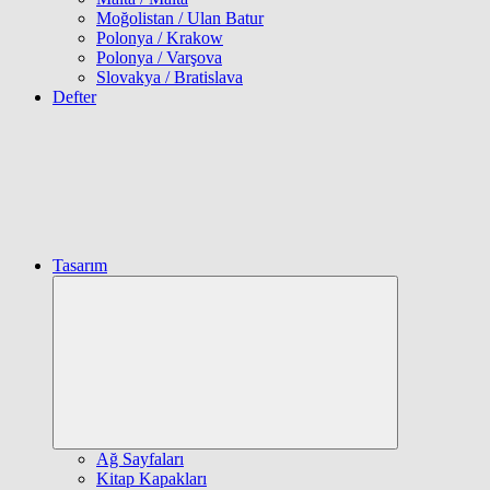
Moğolistan / Ulan Batur
Polonya / Krakow
Polonya / Varşova
Slovakya / Bratislava
Defter
Tasarım
Expand
child
menu
Ağ Sayfaları
Kitap Kapakları