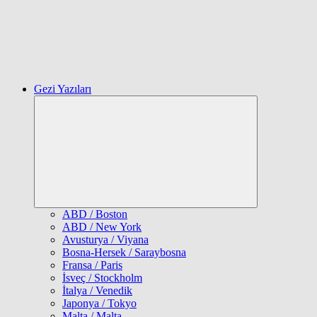
Gezi Yazıları
Expand
child
menu
ABD / Boston
ABD / New York
Avusturya / Viyana
Bosna-Hersek / Saraybosna
Fransa / Paris
İsveç / Stockholm
İtalya / Venedik
Japonya / Tokyo
Malta / Malta