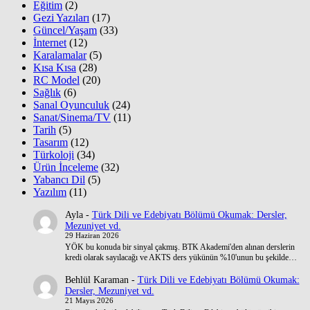
Eğitim
(2)
Gezi Yazıları
(17)
Güncel/Yaşam
(33)
İnternet
(12)
Karalamalar
(5)
Kısa Kısa
(28)
RC Model
(20)
Sağlık
(6)
Sanal Oyunculuk
(24)
Sanat/Sinema/TV
(11)
Tarih
(5)
Tasarım
(12)
Türkoloji
(34)
Ürün İnceleme
(32)
Yabancı Dil
(5)
Yazılım
(11)
Ayla
-
Türk Dili ve Edebiyatı Bölümü Okumak: Dersler,
Mezuniyet vd.
29 Haziran 2026
YÖK bu konuda bir sinyal çakmış. BTK Akademi'den alınan derslerin
kredi olarak sayılacağı ve AKTS ders yükünün %10'unun bu şekilde…
Behlül Karaman
-
Türk Dili ve Edebiyatı Bölümü Okumak:
Dersler, Mezuniyet vd.
21 Mayıs 2026