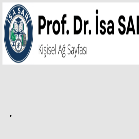
İçeriğe
atla
Facebook
Prof.
Dr.
İsa
SARI
–
Kişisel
Ağ
Sayfası
Instagram