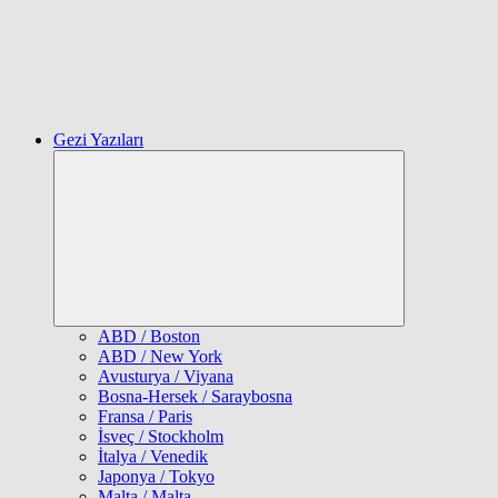
Gezi Yazıları
Expand
child
menu
ABD / Boston
ABD / New York
Avusturya / Viyana
Bosna-Hersek / Saraybosna
Fransa / Paris
İsveç / Stockholm
İtalya / Venedik
Japonya / Tokyo
Malta / Malta