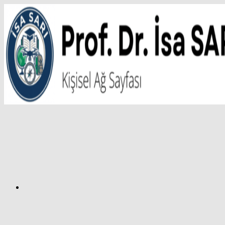
İçeriğe
atla
Facebook
Prof.
Dr.
İsa
SARI
–
Kişisel
Ağ
Sayfası
Instagram