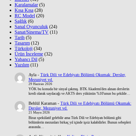
Karalamalar
(5)
Kısa Kısa
(28)
RC Model
(20)
Sağlık
(6)
Sanal Oyunculuk
(24)
Sanat/Sinema/TV
(11)
Tarih
(5)
Tasarım
(12)
Türkoloji
(34)
Ürün İnceleme
(32)
Yabancı Dil
(5)
Yazılım
(11)
Ayla
-
Türk Dili ve Edebiyatı Bölümü Okumak: Dersler,
Mezuniyet vd.
29 Haziran 2026
YÖK bu konuda bir sinyal çakmış. BTK Akademi'den alınan derslerin
kredi olarak sayılacağı ve AKTS ders yükünün %10'unun bu şekilde…
Behlül Karaman
-
Türk Dili ve Edebiyatı Bölümü Okumak:
Dersler, Mezuniyet vd.
21 Mayıs 2026
Biraz spekülatif gelebilir ama Türk Dili ve Edebiyatı bölümü gibi
bölümlerin mezunları birkaç yıl içinde işsiz kalabilirler. Bunun sebepleri
arasında…