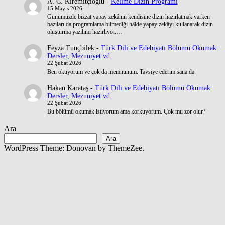
A. C. Kiremitçioğlu
-
Kelime Dizin Programı
15 Mayıs 2026
Günümüzde bizzat yapay zekânın kendisine dizin hazırlatmak varken
bazıları da programlama bilmediği hâlde yapay zekâyı kullanarak dizin
oluşturma yazılımı hazırlıyor.…
Feyza Tunçbilek
-
Türk Dili ve Edebiyatı Bölümü Okumak:
Dersler, Mezuniyet vd.
22 Şubat 2026
Ben okuyorum ve çok da memnunum. Tavsiye ederim sana da.
Hakan Karataş
-
Türk Dili ve Edebiyatı Bölümü Okumak:
Dersler, Mezuniyet vd.
22 Şubat 2026
Bu bölümü okumak istiyorum ama korkuyorum. Çok mu zor olur?
Ara
Ara
WordPress Theme: Donovan by ThemeZee.