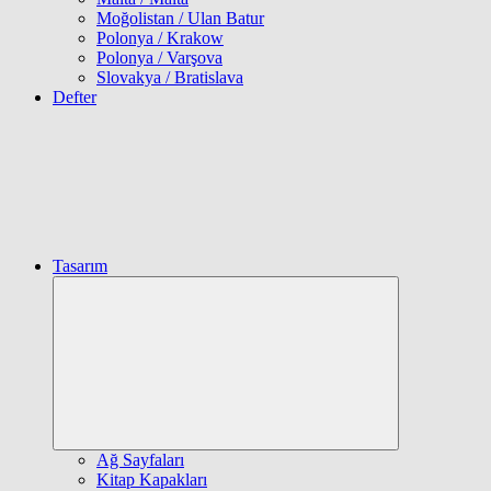
Moğolistan / Ulan Batur
Polonya / Krakow
Polonya / Varşova
Slovakya / Bratislava
Defter
Tasarım
Expand
child
menu
Ağ Sayfaları
Kitap Kapakları