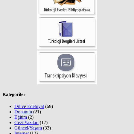
Kategoriler
Dil ve Edebiyat
(69)
Donanım
(21)
Eğitim
(2)
Gezi Yazıları
(17)
Güncel/Yaşam
(33)
İnternet
(12)