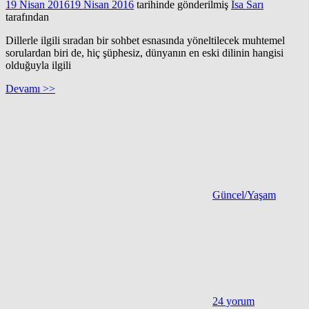
19 Nisan 2016
19 Nisan 2016
tarihinde gönderilmiş
İsa Sarı
tarafından
Dillerle ilgili sıradan bir sohbet esnasında yöneltilecek muhtemel
sorulardan biri de, hiç şüphesiz, dünyanın en eski dilinin hangisi
olduğuyla ilgili
Devamı >>
Güncel/Yaşam
24 yorum