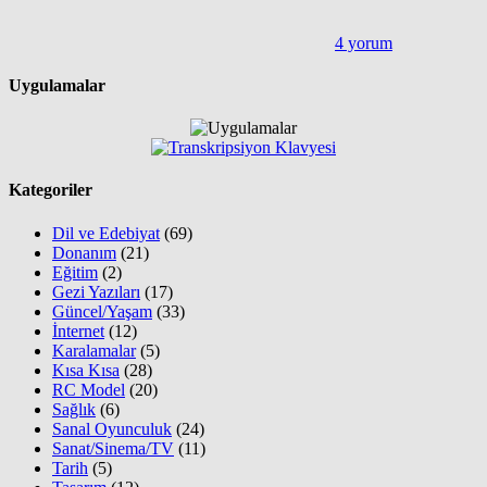
4 yorum
Uygulamalar
Kategoriler
Dil ve Edebiyat
(69)
Donanım
(21)
Eğitim
(2)
Gezi Yazıları
(17)
Güncel/Yaşam
(33)
İnternet
(12)
Karalamalar
(5)
Kısa Kısa
(28)
RC Model
(20)
Sağlık
(6)
Sanal Oyunculuk
(24)
Sanat/Sinema/TV
(11)
Tarih
(5)