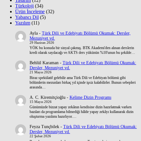
Tasarım
(12)
Türkoloji
(34)
Ürün İnceleme
(32)
Yabancı Dil
(5)
Yazılım
(11)
Ayla
-
Türk Dili ve Edebiyatı Bölümü Okumak: Dersler,
Mezuniyet vd.
29 Haziran 2026
YÖK bu konuda bir sinyal çakmış. BTK Akademi'den alınan derslerin
kredi olarak sayılacağı ve AKTS ders yükünün %10'unun bu şekilde…
Behlül Karaman
-
Türk Dili ve Edebiyatı Bölümü Okumak:
Dersler, Mezuniyet vd.
21 Mayıs 2026
Biraz spekülatif gelebilir ama Türk Dili ve Edebiyatı bölümü gibi
bölümlerin mezunları birkaç yıl içinde işsiz kalabilirler. Bunun sebepleri
arasında…
A. C. Kiremitçioğlu
-
Kelime Dizin Programı
15 Mayıs 2026
Günümüzde bizzat yapay zekânın kendisine dizin hazırlatmak varken
bazıları da programlama bilmediği hâlde yapay zekâyı kullanarak dizin
oluşturma yazılımı hazırlıyor.…
Feyza Tunçbilek
-
Türk Dili ve Edebiyatı Bölümü Okumak:
Dersler, Mezuniyet vd.
22 Şubat 2026