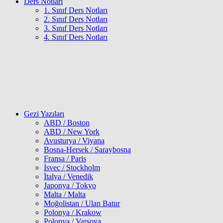
Ders Notları
1. Sınıf Ders Notları
2. Sınıf Ders Notları
3. Sınıf Ders Notları
4. Sınıf Ders Notları
Gezi Yazıları
ABD / Boston
ABD / New York
Avusturya / Viyana
Bosna-Hersek / Saraybosna
Fransa / Paris
İsveç / Stockholm
İtalya / Venedik
Japonya / Tokyo
Malta / Malta
Moğolistan / Ulan Batur
Polonya / Krakow
Polonya / Varşova