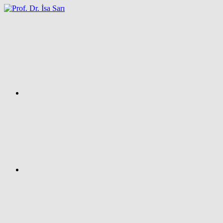
İçeriğe
atla
Facebook
Prof.
Dr.
İsa
SARI
–
Kişisel
Ağ
Sayfası
Instagram
X