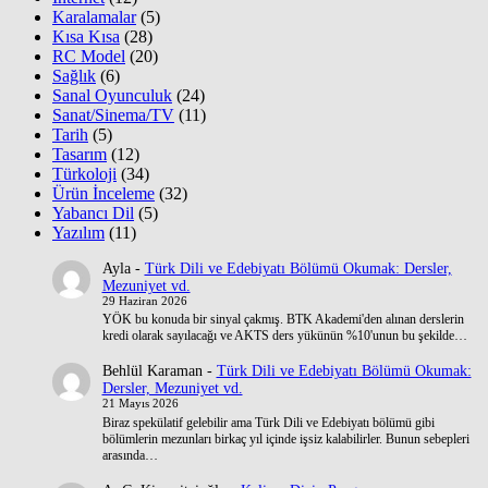
Karalamalar
(5)
Kısa Kısa
(28)
RC Model
(20)
Sağlık
(6)
Sanal Oyunculuk
(24)
Sanat/Sinema/TV
(11)
Tarih
(5)
Tasarım
(12)
Türkoloji
(34)
Ürün İnceleme
(32)
Yabancı Dil
(5)
Yazılım
(11)
Ayla
-
Türk Dili ve Edebiyatı Bölümü Okumak: Dersler,
Mezuniyet vd.
29 Haziran 2026
YÖK bu konuda bir sinyal çakmış. BTK Akademi'den alınan derslerin
kredi olarak sayılacağı ve AKTS ders yükünün %10'unun bu şekilde…
Behlül Karaman
-
Türk Dili ve Edebiyatı Bölümü Okumak:
Dersler, Mezuniyet vd.
21 Mayıs 2026
Biraz spekülatif gelebilir ama Türk Dili ve Edebiyatı bölümü gibi
bölümlerin mezunları birkaç yıl içinde işsiz kalabilirler. Bunun sebepleri
arasında…