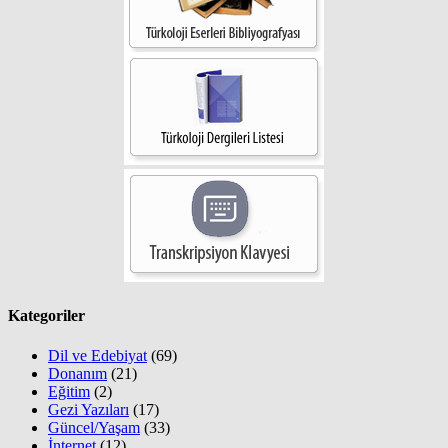
Kategoriler
Dil ve Edebiyat
(69)
Donanım
(21)
Eğitim
(2)
Gezi Yazıları
(17)
Güncel/Yaşam
(33)
İnternet
(12)