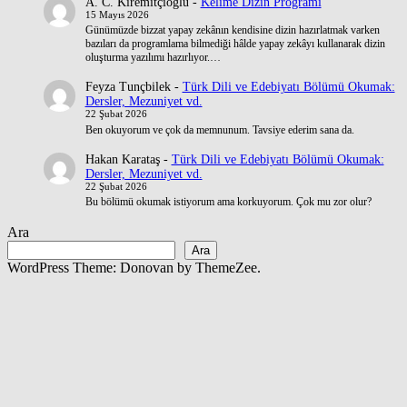
A. C. Kiremitçioğlu
-
Kelime Dizin Programı
15 Mayıs 2026
Günümüzde bizzat yapay zekânın kendisine dizin hazırlatmak varken
bazıları da programlama bilmediği hâlde yapay zekâyı kullanarak dizin
oluşturma yazılımı hazırlıyor.…
Feyza Tunçbilek
-
Türk Dili ve Edebiyatı Bölümü Okumak:
Dersler, Mezuniyet vd.
22 Şubat 2026
Ben okuyorum ve çok da memnunum. Tavsiye ederim sana da.
Hakan Karataş
-
Türk Dili ve Edebiyatı Bölümü Okumak:
Dersler, Mezuniyet vd.
22 Şubat 2026
Bu bölümü okumak istiyorum ama korkuyorum. Çok mu zor olur?
Ara
Ara
WordPress Theme: Donovan by ThemeZee.