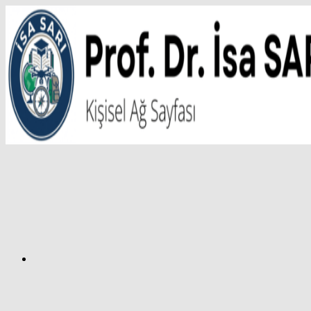
İçeriğe
atla
Facebook
Prof.
Dr.
İsa
SARI
–
Kişisel
Ağ
Sayfası
Instagram