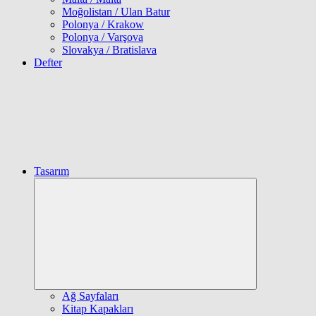
Moğolistan / Ulan Batur
Polonya / Krakow
Polonya / Varşova
Slovakya / Bratislava
Defter
Tasarım
Expand
child
menu
Ağ Sayfaları
Kitap Kapakları