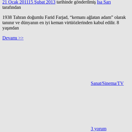
21 Ocak 2011
15 Şubat 2013
tarihinde gönderilmiş
İsa Sarı
tarafından
1938 Tahran doğumlu Farid Farjad, “kemanı ağlatan adam” olarak
tanınır ve dünyanın en iyi keman virtüözlerinden kabul edilir. 8
yaşından
Devamı >>
Sanat/Sinema/TV
3 yorum