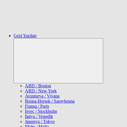
Gezi Yazıları
Expand
child
menu
ABD / Boston
ABD / New York
Avusturya / Viyana
Bosna-Hersek / Saraybosna
Fransa / Paris
İsveç / Stockholm
İtalya / Venedik
Japonya / Tokyo
Malta / Malta