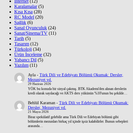
İnternet
(12)
Karalamalar
(5)
Kısa Kısa
(28)
RC Model
(20)
Sağlık
(6)
Sanal Oyunculuk
(24)
Sanat/Sinema/TV
(11)
Tarih
(5)
Tasarım
(12)
Türkoloji
(34)
Ürün İnceleme
(32)
Yabancı Dil
(5)
Yazılım
(11)
Ayla
-
Türk Dili ve Edebiyatı Bölümü Okumak: Dersler,
Mezuniyet vd.
29 Haziran 2026
YÖK bu konuda bir sinyal çakmış. BTK Akademi'den alınan derslerin
kredi olarak sayılacağı ve AKTS ders yükünün %10'unun bu şekilde…
Behlül Karaman
-
Türk Dili ve Edebiyatı Bölümü Okumak:
Dersler, Mezuniyet vd.
21 Mayıs 2026
Biraz spekülatif gelebilir ama Türk Dili ve Edebiyatı bölümü gibi
bölümlerin mezunları birkaç yıl içinde işsiz kalabilirler. Bunun sebepleri
arasında…