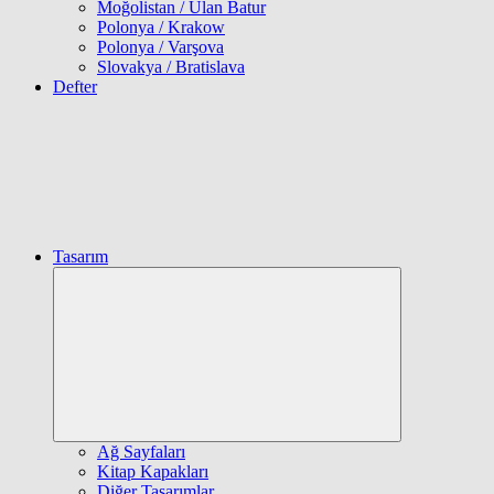
Moğolistan / Ulan Batur
Polonya / Krakow
Polonya / Varşova
Slovakya / Bratislava
Defter
Tasarım
Expand
child
menu
Ağ Sayfaları
Kitap Kapakları
Diğer Tasarımlar