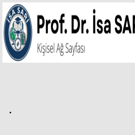
İçeriğe
atla
Facebook
Prof.
Dr.
İsa
SARI
–
Kişisel
Ağ
Sayfası
Instagram