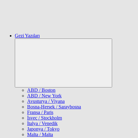
Gezi Yazıları
Expand
child
menu
ABD / Boston
ABD / New York
Avusturya / Viyana
Bosna-Hersek / Saraybosna
Fransa / Paris
İsveç / Stockholm
İtalya / Venedik
Japonya / Tokyo
Malta / Malta