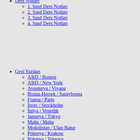
Ders Notları
1. Sınıf Ders Notları
2. Sınıf Ders Notları
3. Sınıf Ders Notları
4. Sınıf Ders Notları
Gezi Yazıları
ABD / Boston
ABD / New York
Avusturya / Viyana
Bosna-Hersek / Saraybosna
Fransa / Paris
İsveç / Stockholm
İtalya / Venedik
Japonya / Tokyo
Malta / Malta
Moğolistan / Ulan Batur
Polonya / Krakow
Polonya / Varşova