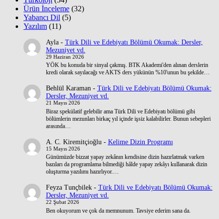
Ürün İnceleme
(32)
Yabancı Dil
(5)
Yazılım
(11)
Ayla
-
Türk Dili ve Edebiyatı Bölümü Okumak: Dersler,
Mezuniyet vd.
29 Haziran 2026
YÖK bu konuda bir sinyal çakmış. BTK Akademi'den alınan derslerin
kredi olarak sayılacağı ve AKTS ders yükünün %10'unun bu şekilde…
Behlül Karaman
-
Türk Dili ve Edebiyatı Bölümü Okumak:
Dersler, Mezuniyet vd.
21 Mayıs 2026
Biraz spekülatif gelebilir ama Türk Dili ve Edebiyatı bölümü gibi
bölümlerin mezunları birkaç yıl içinde işsiz kalabilirler. Bunun sebepleri
arasında…
A. C. Kiremitçioğlu
-
Kelime Dizin Programı
15 Mayıs 2026
Günümüzde bizzat yapay zekânın kendisine dizin hazırlatmak varken
bazıları da programlama bilmediği hâlde yapay zekâyı kullanarak dizin
oluşturma yazılımı hazırlıyor.…
Feyza Tunçbilek
-
Türk Dili ve Edebiyatı Bölümü Okumak:
Dersler, Mezuniyet vd.
22 Şubat 2026
Ben okuyorum ve çok da memnunum. Tavsiye ederim sana da.