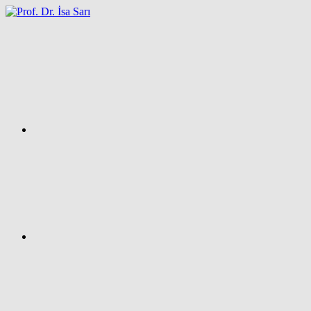
İçeriğe
atla
Facebook
Prof.
Dr.
İsa
SARI
–
Kişisel
Ağ
Sayfası
Instagram
X