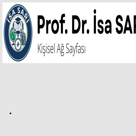
İçeriğe
atla
Facebook
Prof.
Dr.
İsa
SARI
–
Kişisel
Ağ
Sayfası
Instagram