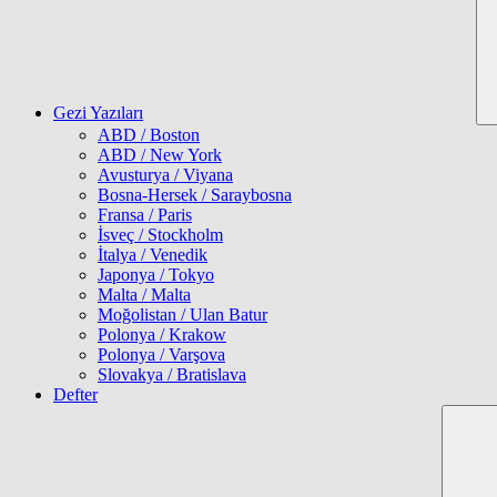
Gezi Yazıları
ABD / Boston
ABD / New York
Avusturya / Viyana
Bosna-Hersek / Saraybosna
Fransa / Paris
İsveç / Stockholm
İtalya / Venedik
Japonya / Tokyo
Malta / Malta
Moğolistan / Ulan Batur
Polonya / Krakow
Polonya / Varşova
Slovakya / Bratislava
Defter