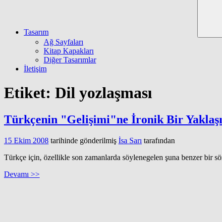
Tasarım
Ağ Sayfaları
Kitap Kapakları
Diğer Tasarımlar
İletişim
Etiket:
Dil yozlaşması
Türkçenin "Gelişimi"ne İronik Bir Yaklaş
15 Ekim 2008
tarihinde gönderilmiş
İsa Sarı
tarafından
Türkçe için, özellikle son zamanlarda söylenegelen şuna benzer bir sö
Devamı >>