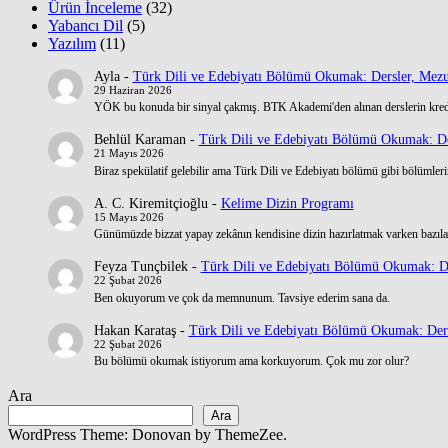
Ürün İnceleme
(32)
Yabancı Dil
(5)
Yazılım
(11)
Ayla
-
Türk Dili ve Edebiyatı Bölümü Okumak: Dersler, Mezu
29 Haziran 2026
YÖK bu konuda bir sinyal çakmış. BTK Akademi'den alınan derslerin kre
Behlül Karaman
-
Türk Dili ve Edebiyatı Bölümü Okumak: De
21 Mayıs 2026
Biraz spekülatif gelebilir ama Türk Dili ve Edebiyatı bölümü gibi bölümlerin
A. C. Kiremitçioğlu
-
Kelime Dizin Programı
15 Mayıs 2026
Günümüzde bizzat yapay zekânın kendisine dizin hazırlatmak varken bazılar
Feyza Tunçbilek
-
Türk Dili ve Edebiyatı Bölümü Okumak: De
22 Şubat 2026
Ben okuyorum ve çok da memnunum. Tavsiye ederim sana da.
Hakan Karataş
-
Türk Dili ve Edebiyatı Bölümü Okumak: Ders
22 Şubat 2026
Bu bölümü okumak istiyorum ama korkuyorum. Çok mu zor olur?
Ara
Ara
WordPress Theme: Donovan by ThemeZee.