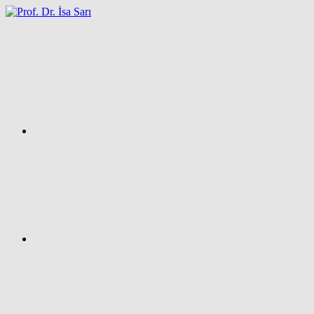
İçeriğe
atla
Facebook
Prof.
Dr.
İsa
SARI
–
Kişisel
Ağ
Sayfası
Instagram
X