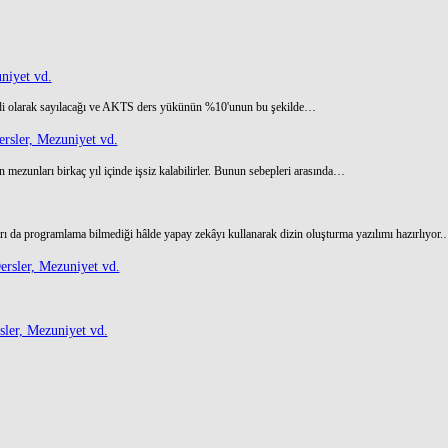
niyet vd.
di olarak sayılacağı ve AKTS ders yükünün %10'unun bu şekilde…
rsler, Mezuniyet vd.
 mezunları birkaç yıl içinde işsiz kalabilirler. Bunun sebepleri arasında…
ı da programlama bilmediği hâlde yapay zekâyı kullanarak dizin oluşturma yazılımı hazırlıyor
rsler, Mezuniyet vd.
ler, Mezuniyet vd.