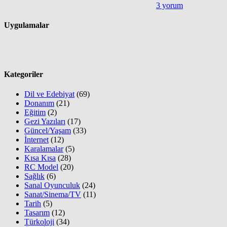
3 yorum
Uygulamalar
Kategoriler
Dil ve Edebiyat
(69)
Donanım
(21)
Eğitim
(2)
Gezi Yazıları
(17)
Güncel/Yaşam
(33)
İnternet
(12)
Karalamalar
(5)
Kısa Kısa
(28)
RC Model
(20)
Sağlık
(6)
Sanal Oyunculuk
(24)
Sanat/Sinema/TV
(11)
Tarih
(5)
Tasarım
(12)
Türkoloji
(34)