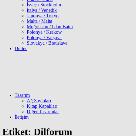
İsveç / Stockholm
İtalya / Venedik
Japonya / Tokyo
Malta / Malta
Moğolistan / Ulan Batur
Polonya / Krakow
Polonya / Varşova
Slovakya / Bratislava
Defter
Tasarım
Ağ Sayfaları
Kitap Kapakları
Diğer Tasarımlar
İletişim
Etiket:
Dilforum