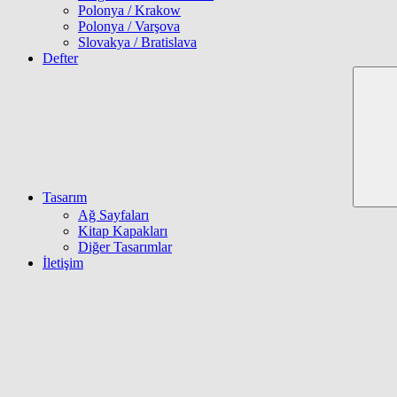
Polonya / Krakow
Polonya / Varşova
Slovakya / Bratislava
Defter
Tasarım
Ağ Sayfaları
Kitap Kapakları
Diğer Tasarımlar
İletişim