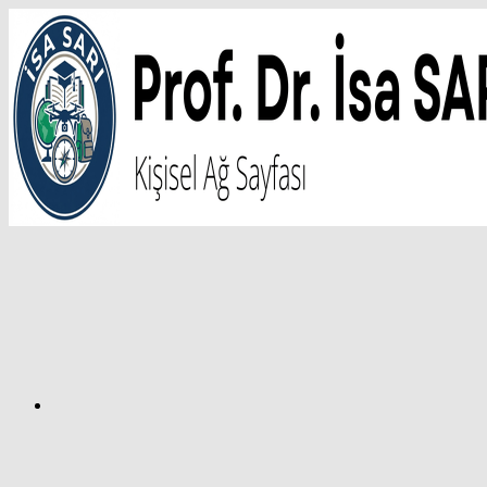
İçeriğe
atla
Facebook
Prof.
Dr.
İsa
SARI
–
Kişisel
Ağ
Sayfası
Instagram