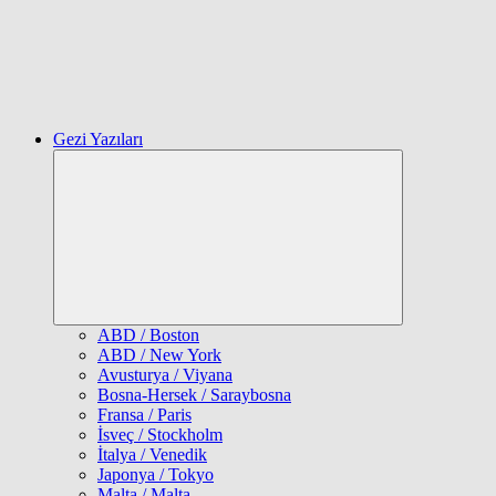
Gezi Yazıları
Expand
child
menu
ABD / Boston
ABD / New York
Avusturya / Viyana
Bosna-Hersek / Saraybosna
Fransa / Paris
İsveç / Stockholm
İtalya / Venedik
Japonya / Tokyo
Malta / Malta