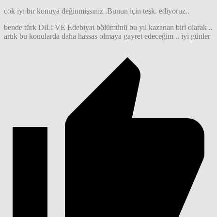
cok iyı bır konuya değinmişsınız .Bunun için teşk. ediyoruz..
bende türk DiLi VE Edebiyat bölümünü bu yıl kazanan biri olarak ..
artık bu konularda daha hassas olmaya gayret edeceğim .. iyi günler