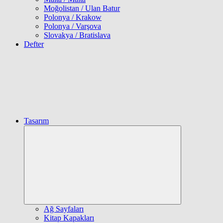
Moğolistan / Ulan Batur
Polonya / Krakow
Polonya / Varşova
Slovakya / Bratislava
Defter
Tasarım
Expand
child
menu
Ağ Sayfaları
Kitap Kapakları