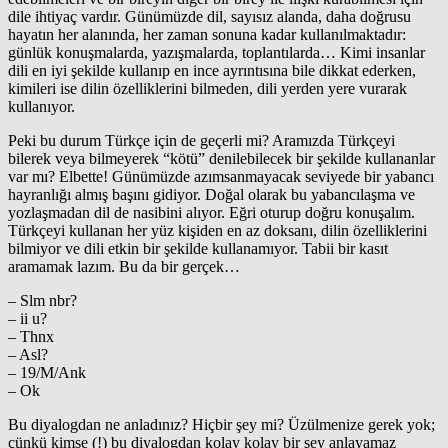
dile ihtiyaç vardır. Günümüzde dil, sayısız alanda, daha doğrusu
hayatın her alanında, her zaman sonuna kadar kullanılmaktadır:
günlük konuşmalarda, yazışmalarda, toplantılarda… Kimi insanlar
dili en iyi şekilde kullanıp en ince ayrıntısına bile dikkat ederken,
kimileri ise dilin özelliklerini bilmeden, dili yerden yere vurarak
kullanıyor.
Peki bu durum Türkçe için de geçerli mi? Aramızda Türkçeyi
bilerek veya bilmeyerek “kötü” denilebilecek bir şekilde kullananlar
var mı? Elbette! Günümüzde azımsanmayacak seviyede bir yabancı
hayranlığı almış başını gidiyor. Doğal olarak bu yabancılaşma ve
yozlaşmadan dil de nasibini alıyor. Eğri oturup doğru konuşalım.
Türkçeyi kullanan her yüz kişiden en az doksanı, dilin özelliklerini
bilmiyor ve dili etkin bir şekilde kullanamıyor. Tabii bir kasıt
aramamak lazım. Bu da bir gerçek…
– Slm nbr?
– ii u?
– Thnx
– Asl?
– 19/M/Ank
– Ok
Bu diyalogdan ne anladınız? Hiçbir şey mi? Üzülmenize gerek yok;
çünkü kimse (!) bu diyalogdan kolay kolay bir şey anlayamaz