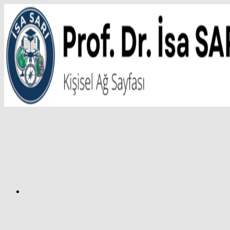
İçeriğe
atla
Facebook
Prof.
Dr.
İsa
SARI
–
Kişisel
Ağ
Sayfası
Instagram