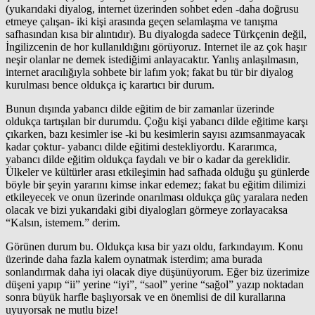
(yukarıdaki diyalog, internet üzerinden sohbet eden -daha doğrusu
etmeye çalışan- iki kişi arasında geçen selamlaşma ve tanışma
safhasından kısa bir alıntıdır). Bu diyalogda sadece Türkçenin değil,
İngilizcenin de hor kullanıldığını görüyoruz. Internet ile az çok haşır
neşir olanlar ne demek istediğimi anlayacaktır. Yanlış anlaşılmasın,
internet aracılığıyla sohbete bir lafım yok; fakat bu tür bir diyalog
kurulması bence oldukça iç karartıcı bir durum.
Bunun dışında yabancı dilde eğitim de bir zamanlar üzerinde
oldukça tartışılan bir durumdu. Çoğu kişi yabancı dilde eğitime karşı
çıkarken, bazı kesimler ise -ki bu kesimlerin sayısı azımsanmayacak
kadar çoktur- yabancı dilde eğitimi destekliyordu. Kararımca,
yabancı dilde eğitim oldukça faydalı ve bir o kadar da gereklidir.
Ülkeler ve kültürler arası etkileşimin had safhada olduğu şu günlerde
böyle bir şeyin yararını kimse inkar edemez; fakat bu eğitim dilimizi
etkileyecek ve onun üzerinde onarılması oldukça güç yaralara neden
olacak ve bizi yukarıdaki gibi diyalogları görmeye zorlayacaksa
“Kalsın, istemem.” derim.
Görünen durum bu. Oldukça kısa bir yazı oldu, farkındayım. Konu
üzerinde daha fazla kalem oynatmak isterdim; ama burada
sonlandırmak daha iyi olacak diye düşünüyorum. Eğer biz üzerimize
düşeni yapıp “ii” yerine “iyi”, “saol” yerine “sağol” yazıp noktadan
sonra büyük harfle başlıyorsak ve en önemlisi de dil kurallarına
uyuyorsak ne mutlu bize!