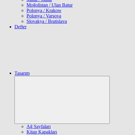
Moğolistan / Ulan Batur
Polonya / Krakow
Polonya / Varşova
Slovakya / Bratislava
Defter
Tasarım
Expand
child
menu
Ağ Sayfaları
Kitap Kapakları