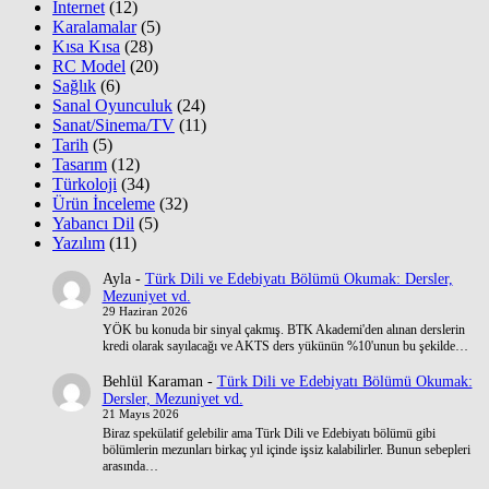
İnternet
(12)
Karalamalar
(5)
Kısa Kısa
(28)
RC Model
(20)
Sağlık
(6)
Sanal Oyunculuk
(24)
Sanat/Sinema/TV
(11)
Tarih
(5)
Tasarım
(12)
Türkoloji
(34)
Ürün İnceleme
(32)
Yabancı Dil
(5)
Yazılım
(11)
Ayla
-
Türk Dili ve Edebiyatı Bölümü Okumak: Dersler,
Mezuniyet vd.
29 Haziran 2026
YÖK bu konuda bir sinyal çakmış. BTK Akademi'den alınan derslerin
kredi olarak sayılacağı ve AKTS ders yükünün %10'unun bu şekilde…
Behlül Karaman
-
Türk Dili ve Edebiyatı Bölümü Okumak:
Dersler, Mezuniyet vd.
21 Mayıs 2026
Biraz spekülatif gelebilir ama Türk Dili ve Edebiyatı bölümü gibi
bölümlerin mezunları birkaç yıl içinde işsiz kalabilirler. Bunun sebepleri
arasında…