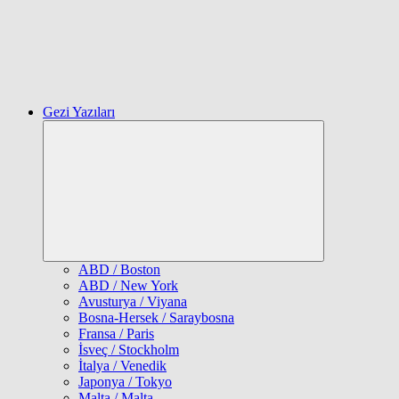
Gezi Yazıları
Expand
child
menu
ABD / Boston
ABD / New York
Avusturya / Viyana
Bosna-Hersek / Saraybosna
Fransa / Paris
İsveç / Stockholm
İtalya / Venedik
Japonya / Tokyo
Malta / Malta