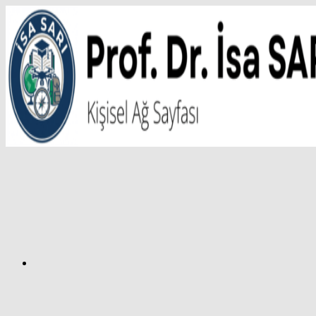
İçeriğe
atla
Facebook
Prof.
Dr.
İsa
SARI
–
Kişisel
Ağ
Sayfası
Instagram