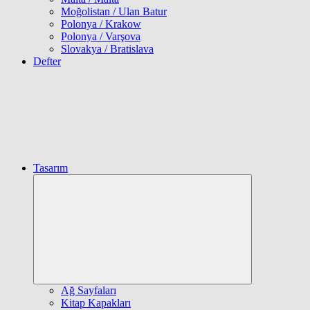
Moğolistan / Ulan Batur
Polonya / Krakow
Polonya / Varşova
Slovakya / Bratislava
Defter
Tasarım
Expand
child
menu
Ağ Sayfaları
Kitap Kapakları