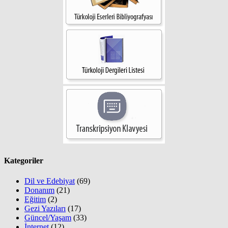
Kategoriler
Dil ve Edebiyat
(69)
Donanım
(21)
Eğitim
(2)
Gezi Yazıları
(17)
Güncel/Yaşam
(33)
İnternet
(12)