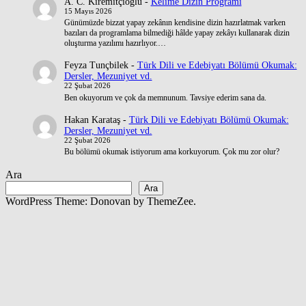
A. C. Kiremitçioğlu
-
Kelime Dizin Programı
15 Mayıs 2026
Günümüzde bizzat yapay zekânın kendisine dizin hazırlatmak varken
bazıları da programlama bilmediği hâlde yapay zekâyı kullanarak dizin
oluşturma yazılımı hazırlıyor.…
Feyza Tunçbilek
-
Türk Dili ve Edebiyatı Bölümü Okumak:
Dersler, Mezuniyet vd.
22 Şubat 2026
Ben okuyorum ve çok da memnunum. Tavsiye ederim sana da.
Hakan Karataş
-
Türk Dili ve Edebiyatı Bölümü Okumak:
Dersler, Mezuniyet vd.
22 Şubat 2026
Bu bölümü okumak istiyorum ama korkuyorum. Çok mu zor olur?
Ara
Ara
WordPress Theme: Donovan by ThemeZee.