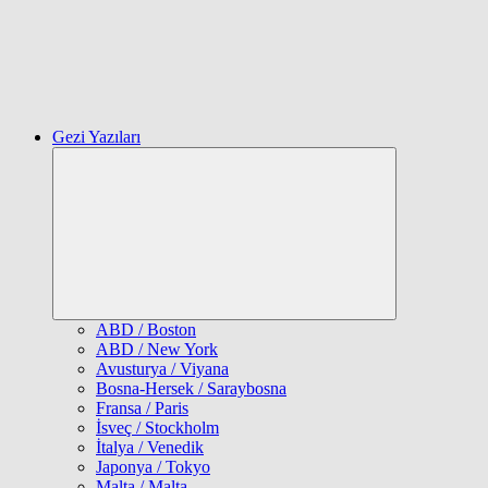
Gezi Yazıları
Expand
child
menu
ABD / Boston
ABD / New York
Avusturya / Viyana
Bosna-Hersek / Saraybosna
Fransa / Paris
İsveç / Stockholm
İtalya / Venedik
Japonya / Tokyo
Malta / Malta