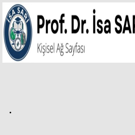
İçeriğe
atla
Facebook
Prof.
Dr.
İsa
SARI
–
Kişisel
Ağ
Sayfası
Instagram