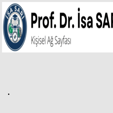
İçeriğe
atla
Facebook
Prof.
Dr.
İsa
SARI
–
Kişisel
Ağ
Sayfası
Instagram