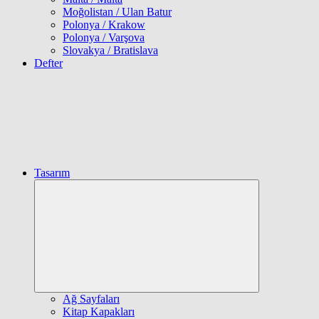
Moğolistan / Ulan Batur
Polonya / Krakow
Polonya / Varşova
Slovakya / Bratislava
Defter
Tasarım
Expand
child
menu
Ağ Sayfaları
Kitap Kapakları