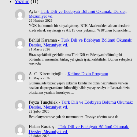
Yazılım
(11)
Ayla
-
Türk Dili ve Edebiyatı Bölümü Okumak: Dersler,
Mezuniyet vd.
29 Haziran 2026
YÖK bu konuda bir sinyal çakmış. BTK Akademi'den alınan derslerin
kredi olarak sayılacağı ve AKTS ders yükünün %10'unun bu şekilde…
Behlül Karaman
-
Türk Dili ve Edebiyatı Bölümü Okumak:
Dersler, Mezuniyet vd.
21 Mayıs 2026
Biraz spekülatif gelebilir ama Türk Dili ve Edebiyatı bölümü gibi
bölümlerin mezunları birkaç yıl içinde işsiz kalabilirler. Bunun sebepleri
arasında…
A. C. Kiremitçioğlu
-
Kelime Dizin Programı
15 Mayıs 2026
Günümüzde bizzat yapay zekânın kendisine dizin hazırlatmak varken
bazıları da programlama bilmediği hâlde yapay zekâyı kullanarak dizin
oluşturma yazılımı hazırlıyor.…
Feyza Tunçbilek
-
Türk Dili ve Edebiyatı Bölümü Okumak:
Dersler, Mezuniyet vd.
22 Şubat 2026
Ben okuyorum ve çok da memnunum. Tavsiye ederim sana da.
Hakan Karataş
-
Türk Dili ve Edebiyatı Bölümü Okumak:
Dersler, Mezuniyet vd.
22 Şubat 2026