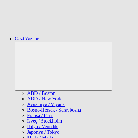
Gezi Yazıları
Expand
child
menu
ABD / Boston
ABD / New York
Avusturya / Viyana
Bosna-Hersek / Saraybosna
Fransa / Paris
İsveç / Stockholm
İtalya / Venedik
Japonya / Tokyo
Malta / Malta