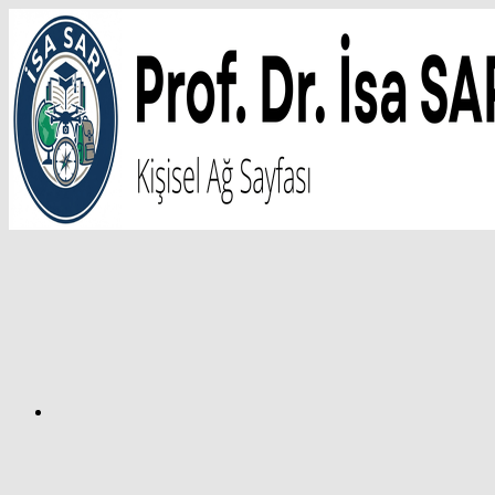
İçeriğe
atla
Facebook
Prof.
Dr.
İsa
SARI
–
Kişisel
Ağ
Sayfası
Instagram