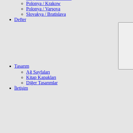
Polonya / Krakow
Polonya / Varşova
Slovakya / Bratislava
Defter
Tasarım
Ağ Sayfaları
Kitap Kapakları
Diğer Tasarımlar
İletişim