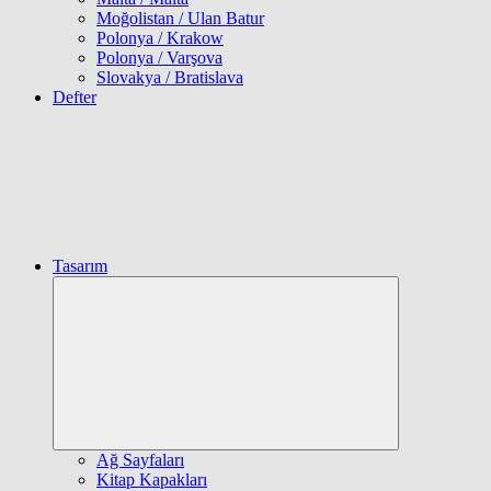
Moğolistan / Ulan Batur
Polonya / Krakow
Polonya / Varşova
Slovakya / Bratislava
Defter
Tasarım
Expand
child
menu
Ağ Sayfaları
Kitap Kapakları