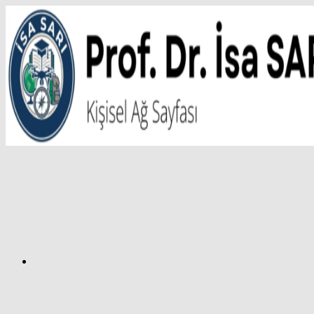
İçeriğe
atla
Facebook
Prof.
Dr.
İsa
SARI
–
Kişisel
Ağ
Sayfası
Instagram