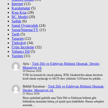
İnternet
(12)
Karalamalar
(5)
Kısa Kısa
(28)
RC Model
(20)
Sağlık
(6)
Sanal Oyunculuk
(24)
Sanat/Sinema/TV
(11)
Tarih
(5)
Tasarım
(12)
Türkoloji
(34)
Ürün İnceleme
(32)
Yabancı Dil
(5)
Yazılım
(11)
Ayla
-
Türk Dili ve Edebiyatı Bölümü Okumak: Dersler,
Mezuniyet vd.
29 Haziran 2026
YÖK bu konuda bir sinyal çakmış. BTK Akademi'den alınan derslerin
kredi olarak sayılacağı ve AKTS ders yükünün %10'unun bu şekilde…
Behlül Karaman
-
Türk Dili ve Edebiyatı Bölümü Okumak:
Dersler, Mezuniyet vd.
21 Mayıs 2026
Biraz spekülatif gelebilir ama Türk Dili ve Edebiyatı bölümü gibi
bölümlerin mezunları birkaç yıl içinde işsiz kalabilirler. Bunun sebepleri
arasında…