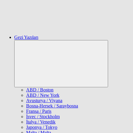
Gezi Yazıları
Expand
child
menu
ABD / Boston
ABD / New York
Avusturya / Viyana
Bosna-Hersek / Saraybosna
Fransa / Paris
İsveç / Stockholm
İtalya / Venedik
Japonya / Tokyo
Malta / Malta