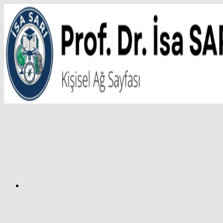
İçeriğe
atla
Facebook
Prof.
Dr.
İsa
SARI
–
Kişisel
Ağ
Sayfası
Instagram