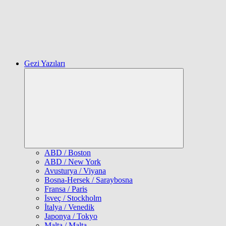
Gezi Yazıları
Expand
child
menu
ABD / Boston
ABD / New York
Avusturya / Viyana
Bosna-Hersek / Saraybosna
Fransa / Paris
İsveç / Stockholm
İtalya / Venedik
Japonya / Tokyo
Malta / Malta