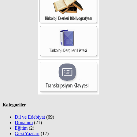
Kategoriler
Dil ve Edebiyat
(69)
Donanım
(21)
Eğitim
(2)
Gezi Yazıları
(17)