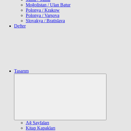
Moğolistan / Ulan Batur
Polonya / Krakow
Polonya / Varşova
Slovakya / Bratislava
Defter
Tasarım
Expand
child
menu
Ağ Sayfaları
Kitap Kapakları