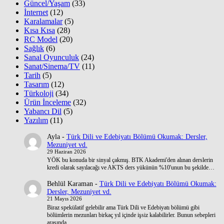
Güncel/Yaşam
(33)
İnternet
(12)
Karalamalar
(5)
Kısa Kısa
(28)
RC Model
(20)
Sağlık
(6)
Sanal Oyunculuk
(24)
Sanat/Sinema/TV
(11)
Tarih
(5)
Tasarım
(12)
Türkoloji
(34)
Ürün İnceleme
(32)
Yabancı Dil
(5)
Yazılım
(11)
Ayla
-
Türk Dili ve Edebiyatı Bölümü Okumak: Dersler,
Mezuniyet vd.
29 Haziran 2026
YÖK bu konuda bir sinyal çakmış. BTK Akademi'den alınan derslerin
kredi olarak sayılacağı ve AKTS ders yükünün %10'unun bu şekilde…
Behlül Karaman
-
Türk Dili ve Edebiyatı Bölümü Okumak:
Dersler, Mezuniyet vd.
21 Mayıs 2026
Biraz spekülatif gelebilir ama Türk Dili ve Edebiyatı bölümü gibi
bölümlerin mezunları birkaç yıl içinde işsiz kalabilirler. Bunun sebepleri
arasında…