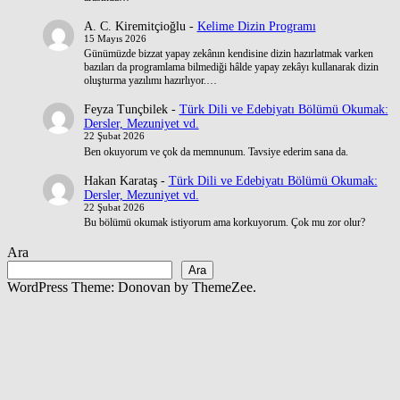
A. C. Kiremitçioğlu
-
Kelime Dizin Programı
15 Mayıs 2026
Günümüzde bizzat yapay zekânın kendisine dizin hazırlatmak varken
bazıları da programlama bilmediği hâlde yapay zekâyı kullanarak dizin
oluşturma yazılımı hazırlıyor.…
Feyza Tunçbilek
-
Türk Dili ve Edebiyatı Bölümü Okumak:
Dersler, Mezuniyet vd.
22 Şubat 2026
Ben okuyorum ve çok da memnunum. Tavsiye ederim sana da.
Hakan Karataş
-
Türk Dili ve Edebiyatı Bölümü Okumak:
Dersler, Mezuniyet vd.
22 Şubat 2026
Bu bölümü okumak istiyorum ama korkuyorum. Çok mu zor olur?
Ara
Ara
WordPress Theme: Donovan by ThemeZee.