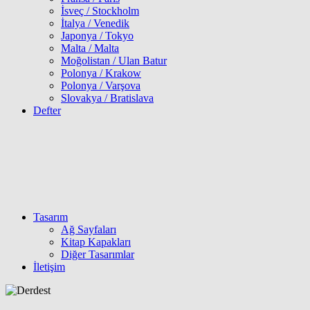
İsveç / Stockholm
İtalya / Venedik
Japonya / Tokyo
Malta / Malta
Moğolistan / Ulan Batur
Polonya / Krakow
Polonya / Varşova
Slovakya / Bratislava
Defter
Tasarım
Ağ Sayfaları
Kitap Kapakları
Diğer Tasarımlar
İletişim