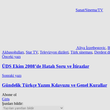
Sanat/Sinema/TV
Aliya İzzetbegoviç
,
B
Akbaşoğulları
,
Star TV
,
Televizyon dizileri
,
Türk sineması
,
Derdest di
Yazı
Önceki yazı
gezinmesi
ÜDS Ekim 2008’de Hatalı Soru ve İtirazlar
Sonraki yazı
Gündelik Türkçe Yazım Kılavuzu ve Genel Kurallar
Abone ol
Giriş
Şunları bildir: