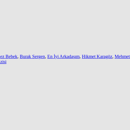
ez Bebek
,
Burak Sergen
,
En İyi Arkadaşım
,
Hikmet Karagöz
,
Mehmet
zisi