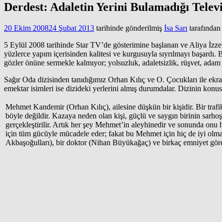
Derdest: Adaletin Yerini Bulamadığı Televi
20 Ekim 2008
24 Şubat 2013
tarihinde gönderilmiş
İsa Sarı
tarafından
5 Eylül 2008 tarihinde Star TV’de gösterimine başlanan ve Aliya İzze
yüzlerce yapım içerisinden kalitesi ve kurgusuyla sıyrılmayı başardı
gözler önüne sermekle kalmıyor; yolsuzluk, adaletsizlik, rüşvet, adam
Sağır Oda dizisinden tanıdığımız Orhan Kılıç ve O. Çocukları ile ekra
emektar isimleri ise dizideki yerlerini almış durumdalar. Dizinin konus
Mehmet Kandemir (Orhan Kılıç), ailesine düşkün bir kişidir. Bir tra
böyle değildir. Kazaya neden olan kişi, güçlü ve saygın birinin sarhoş b
gerçekleştirilir. Artık her şey Mehmet’in aleyhinedir ve sonunda on
için tüm gücüyle mücadele eder; fakat bu Mehmet için hiç de iyi olma
Akbaşoğulları), bir doktor (Nihan Büyükağaç) ve birkaç emniyet gör