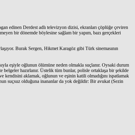
an edinen Derdest adlı televizyon dizisi, ekranları çöplüğe çeviren
ilmeyen bir dönemde böylesine sağlam bir yapım, bazı gerçekleri
paylaşıyor. Burak Sergen, Hikmet Karagöz gibi Türk sinemasının
yısıyla eşiyle oğlunun ölümüne neden olmakla suçlanır. Oysaki durum
 belgeler hazırlanır. Üstelik tüm bunlar, polisle ortaklaşa bir şekilde
e kendisini aklamak, oğlunun ve eşinin katili olmadığını ispatlamak
onun suçsuz olduğuna inananlar da yok değildir: Bir avukat (Sezin