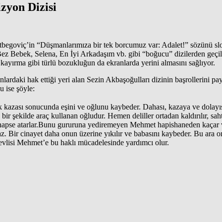
zyon Dizisi
tbegoviç’in “Düşmanlarımıza bir tek borcumuz var: Adalet!” sözünü slog
. Bez Bebek, Selena, En İyi Arkadaşım vb. gibi “boğucu” dizilerden geç
 kayırma gibi türlü bozukluğun da ekranlarda yerini almasını sağlıyor.
nlardaki hak ettiği yeri alan Sezin Akbaşoğulları dizinin başrollerini 
u ise şöyle:
fik kazası sonucunda eşini ve oğlunu kaybeder. Dahası, kazaya ve dola
ir şekilde araç kullanan oğludur. Hemen deliller ortadan kaldırılır, sahte
u hapse atarlar.Bunu gururuna yediremeyen Mehmet hapishaneden kaçar v
z. Bir cinayet daha onun üzerine yıkılır ve babasını kaybeder. Bu ara 
evlisi Mehmet’e bu haklı mücadelesinde yardımcı olur.