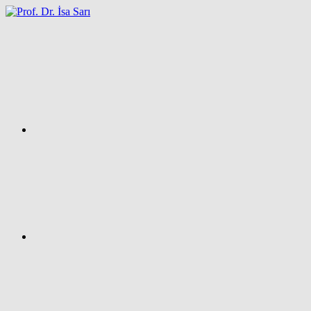
İçeriğe
atla
Facebook
Prof.
Dr.
İsa
SARI
–
Kişisel
Ağ
Sayfası
Instagram
X