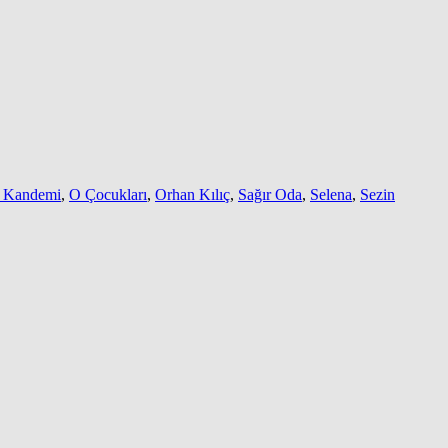
 Kandemi
,
O Çocukları
,
Orhan Kılıç
,
Sağır Oda
,
Selena
,
Sezin