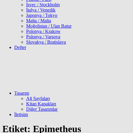
İsveç / Stockholm
İtalya / Venedik
Japonya / Tokyo
Malta / Malta
Moğolistan / Ulan Batur
Polonya / Krakow
Polonya / Varşova
Slovakya / Bratislava
Defter
Tasarım
Ağ Sayfaları
Kitap Kapakları
Diğer Tasarımlar
İletişim
Etiket:
Epimetheus