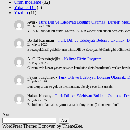
Ürün İnceleme
(32)
Yabancı Dil
(5)
Yazılım
(11)
Ayla
-
Türk Dili ve Edebiyatı Bölümü Okumak: Dersler, Mezu
29 Haziran 2026
YÖK bu konuda bir sinyal çakmış. BTK Akademi'den alınan derslerin kre
Behlül Karaman
-
Türk Dili ve Edebiyatı Bölümü Okumak: De
21 Mayıs 2026
Biraz spekülatif gelebilir ama Türk Dili ve Edebiyatı bölümü gibi bölümlerin
A. C. Kiremitçioğlu
-
Kelime Dizin Programı
15 Mayıs 2026
Günümüzde bizzat yapay zekânın kendisine dizin hazırlatmak varken bazılar
Feyza Tunçbilek
-
Türk Dili ve Edebiyatı Bölümü Okumak: De
22 Şubat 2026
Ben okuyorum ve çok da memnunum. Tavsiye ederim sana da.
Hakan Karataş
-
Türk Dili ve Edebiyatı Bölümü Okumak: Ders
22 Şubat 2026
Bu bölümü okumak istiyorum ama korkuyorum. Çok mu zor olur?
Ara
Ara
WordPress Theme: Donovan by ThemeZee.