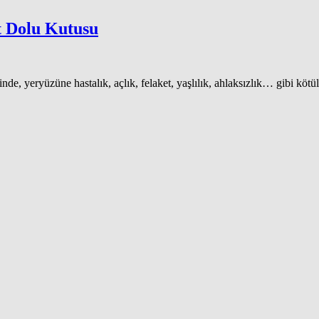
t Dolu Kutusu
nde, yeryüzüne hastalık, açlık, felaket, yaşlılık, ahlaksızlık… gibi kötü