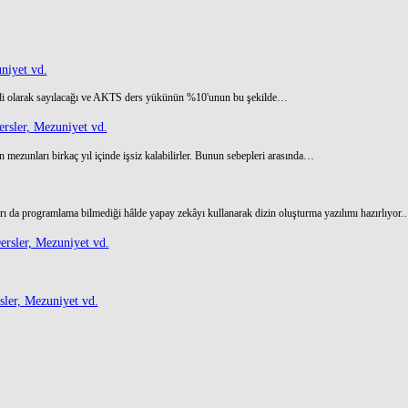
niyet vd.
di olarak sayılacağı ve AKTS ders yükünün %10'unun bu şekilde…
rsler, Mezuniyet vd.
 mezunları birkaç yıl içinde işsiz kalabilirler. Bunun sebepleri arasında…
ı da programlama bilmediği hâlde yapay zekâyı kullanarak dizin oluşturma yazılımı hazırlıyor
rsler, Mezuniyet vd.
ler, Mezuniyet vd.