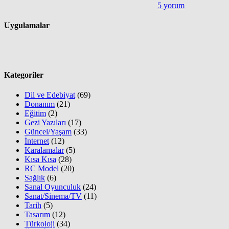
5 yorum
Uygulamalar
Kategoriler
Dil ve Edebiyat
(69)
Donanım
(21)
Eğitim
(2)
Gezi Yazıları
(17)
Güncel/Yaşam
(33)
İnternet
(12)
Karalamalar
(5)
Kısa Kısa
(28)
RC Model
(20)
Sağlık
(6)
Sanal Oyunculuk
(24)
Sanat/Sinema/TV
(11)
Tarih
(5)
Tasarım
(12)
Türkoloji
(34)