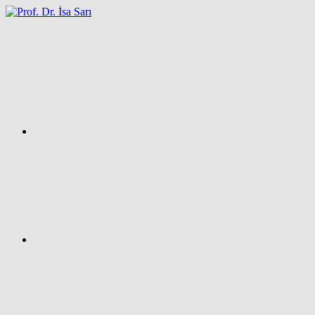
İçeriğe
atla
Facebook
Prof.
Dr.
İsa
SARI
–
Kişisel
Ağ
Sayfası
Instagram
X