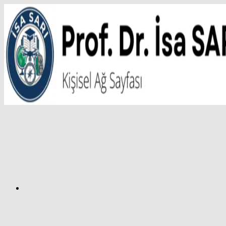
İçeriğe
atla
Facebook
Prof.
Dr.
İsa
SARI
–
Kişisel
Ağ
Sayfası
Instagram