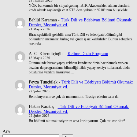
29 Haziran 2026
YÖK bu konuda bir sinyal çakmış. BTK Akademi'den alınan derslerin
kredi olarak sayılacağı ve AKTS ders yükünün %10'unun bu şekilde…
Behlül Karaman
-
Türk Dili ve Edebiyatı Bölümü Okumak:
Dersler, Mezuniyet vd.
21 Mayıs 2026
Biraz spekülatif gelebilir ama Türk Dili ve Edebiyatı bölümü gibi
bölümlerin mezunları birkaç yıl içinde işsiz kalabilirler. Bunun sebepleri
arasında…
A. C. Kiremitçioğlu
-
Kelime Dizin Programı
15 Mayıs 2026
Günümüzde bizzat yapay zekânın kendisine dizin hazırlatmak varken
bazıları da programlama bilmediği hâlde yapay zekâyı kullanarak dizin
oluşturma yazılımı hazırlıyor.…
Feyza Tunçbilek
-
Türk Dili ve Edebiyatı Bölümü Okumak:
Dersler, Mezuniyet vd.
22 Şubat 2026
Ben okuyorum ve çok da memnunum. Tavsiye ederim sana da.
Hakan Karataş
-
Türk Dili ve Edebiyatı Bölümü Okumak:
Dersler, Mezuniyet vd.
22 Şubat 2026
Bu bölümü okumak istiyorum ama korkuyorum. Çok mu zor olur?
Ara