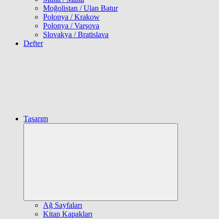
Moğolistan / Ulan Batur
Polonya / Krakow
Polonya / Varşova
Slovakya / Bratislava
Defter
Tasarım
Expand
child
menu
Ağ Sayfaları
Kitap Kapakları