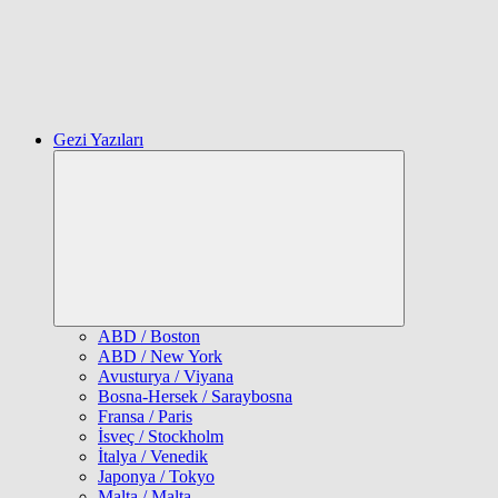
Gezi Yazıları
Expand
child
menu
ABD / Boston
ABD / New York
Avusturya / Viyana
Bosna-Hersek / Saraybosna
Fransa / Paris
İsveç / Stockholm
İtalya / Venedik
Japonya / Tokyo
Malta / Malta