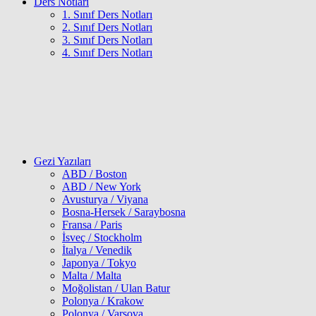
Ders Notları
1. Sınıf Ders Notları
2. Sınıf Ders Notları
3. Sınıf Ders Notları
4. Sınıf Ders Notları
Gezi Yazıları
ABD / Boston
ABD / New York
Avusturya / Viyana
Bosna-Hersek / Saraybosna
Fransa / Paris
İsveç / Stockholm
İtalya / Venedik
Japonya / Tokyo
Malta / Malta
Moğolistan / Ulan Batur
Polonya / Krakow
Polonya / Varşova