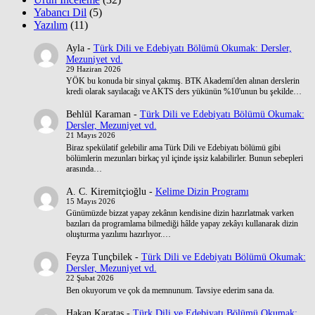
Yabancı Dil
(5)
Yazılım
(11)
Ayla
-
Türk Dili ve Edebiyatı Bölümü Okumak: Dersler,
Mezuniyet vd.
29 Haziran 2026
YÖK bu konuda bir sinyal çakmış. BTK Akademi'den alınan derslerin
kredi olarak sayılacağı ve AKTS ders yükünün %10'unun bu şekilde…
Behlül Karaman
-
Türk Dili ve Edebiyatı Bölümü Okumak:
Dersler, Mezuniyet vd.
21 Mayıs 2026
Biraz spekülatif gelebilir ama Türk Dili ve Edebiyatı bölümü gibi
bölümlerin mezunları birkaç yıl içinde işsiz kalabilirler. Bunun sebepleri
arasında…
A. C. Kiremitçioğlu
-
Kelime Dizin Programı
15 Mayıs 2026
Günümüzde bizzat yapay zekânın kendisine dizin hazırlatmak varken
bazıları da programlama bilmediği hâlde yapay zekâyı kullanarak dizin
oluşturma yazılımı hazırlıyor.…
Feyza Tunçbilek
-
Türk Dili ve Edebiyatı Bölümü Okumak:
Dersler, Mezuniyet vd.
22 Şubat 2026
Ben okuyorum ve çok da memnunum. Tavsiye ederim sana da.
Hakan Karataş
-
Türk Dili ve Edebiyatı Bölümü Okumak: