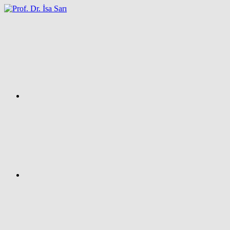
İçeriğe
atla
Facebook
Prof.
Dr.
İsa
SARI
–
Kişisel
Ağ
Sayfası
Instagram
X