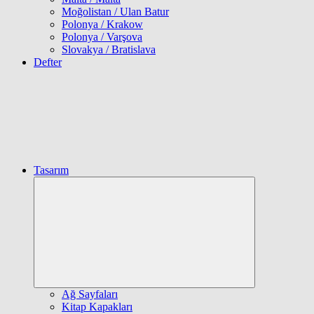
Moğolistan / Ulan Batur
Polonya / Krakow
Polonya / Varşova
Slovakya / Bratislava
Defter
Tasarım
Expand
child
menu
Ağ Sayfaları
Kitap Kapakları