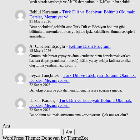
kredi olarak sayılacağı ve AKTS ders yükünün %10'unun bu şekilde…
Behlül Karaman
-
Türk Dili ve Edebiyatı Bölümü Okumak:
Dersler, Mezuniyet vd.
21 Mayıs 2026
Biraz spekülatif gelebilir ama Türk Dili ve Edebiyatı bölümü gibi
bölümlerin mezunları birkaç yıl içinde işsiz kalabilirler. Bunun sebepleri
arasında…
A. C. Kiremitçioğlu
-
Kelime Dizin Programı
15 Mayıs 2026
Günümüzde bizzat yapay zekânın kendisine dizin hazırlatmak varken
bazıları da programlama bilmediği hâlde yapay zekâyı kullanarak dizin
oluşturma yazılımı hazırlıyor.…
Feyza Tunçbilek
-
Türk Dili ve Edebiyatı Bölümü Okumak:
Dersler, Mezuniyet vd.
22 Şubat 2026
Ben okuyorum ve çok da memnunum. Tavsiye ederim sana da.
Hakan Karataş
-
Türk Dili ve Edebiyatı Bölümü Okumak:
Dersler, Mezuniyet vd.
22 Şubat 2026
Bu bölümü okumak istiyorum ama korkuyorum. Çok mu zor olur?
Ara
Ara
WordPress Theme: Donovan by ThemeZee.