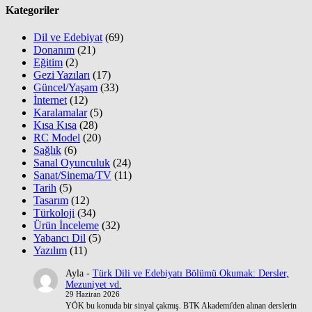
Kategoriler
Dil ve Edebiyat
(69)
Donanım
(21)
Eğitim
(2)
Gezi Yazıları
(17)
Güncel/Yaşam
(33)
İnternet
(12)
Karalamalar
(5)
Kısa Kısa
(28)
RC Model
(20)
Sağlık
(6)
Sanal Oyunculuk
(24)
Sanat/Sinema/TV
(11)
Tarih
(5)
Tasarım
(12)
Türkoloji
(34)
Ürün İnceleme
(32)
Yabancı Dil
(5)
Yazılım
(11)
Ayla
-
Türk Dili ve Edebiyatı Bölümü Okumak: Dersler,
Mezuniyet vd.
29 Haziran 2026
YÖK bu konuda bir sinyal çakmış. BTK Akademi'den alınan derslerin