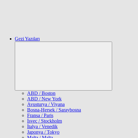
Gezi Yazıları
Expand
child
menu
ABD / Boston
ABD / New York
Avusturya / Viyana
Bosna-Hersek / Saraybosna
Fransa / Paris
İsveç / Stockholm
İtalya / Venedik
Japonya / Tokyo
Malta / Malta