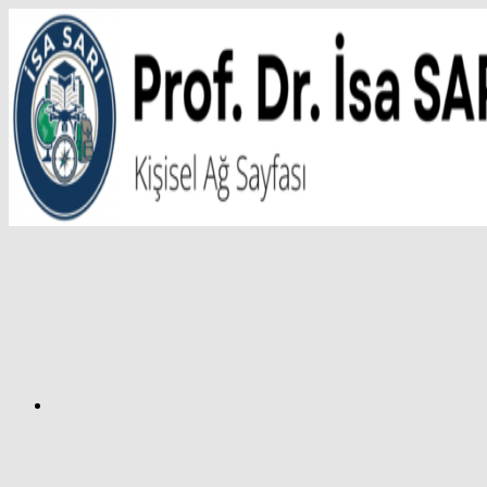
İçeriğe
atla
Facebook
Prof.
Dr.
İsa
SARI
–
Kişisel
Ağ
Sayfası
Instagram