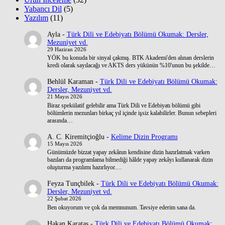
Yabancı Dil
(5)
Yazılım
(11)
Ayla
-
Türk Dili ve Edebiyatı Bölümü Okumak: Dersler,
Mezuniyet vd.
29 Haziran 2026
YÖK bu konuda bir sinyal çakmış. BTK Akademi'den alınan derslerin
kredi olarak sayılacağı ve AKTS ders yükünün %10'unun bu şekilde…
Behlül Karaman
-
Türk Dili ve Edebiyatı Bölümü Okumak:
Dersler, Mezuniyet vd.
21 Mayıs 2026
Biraz spekülatif gelebilir ama Türk Dili ve Edebiyatı bölümü gibi
bölümlerin mezunları birkaç yıl içinde işsiz kalabilirler. Bunun sebepleri
arasında…
A. C. Kiremitçioğlu
-
Kelime Dizin Programı
15 Mayıs 2026
Günümüzde bizzat yapay zekânın kendisine dizin hazırlatmak varken
bazıları da programlama bilmediği hâlde yapay zekâyı kullanarak dizin
oluşturma yazılımı hazırlıyor.…
Feyza Tunçbilek
-
Türk Dili ve Edebiyatı Bölümü Okumak:
Dersler, Mezuniyet vd.
22 Şubat 2026
Ben okuyorum ve çok da memnunum. Tavsiye ederim sana da.
Hakan Karataş
-
Türk Dili ve Edebiyatı Bölümü Okumak: