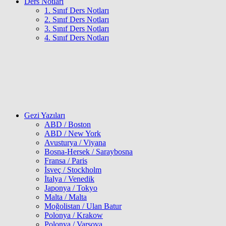
Ders Notları
1. Sınıf Ders Notları
2. Sınıf Ders Notları
3. Sınıf Ders Notları
4. Sınıf Ders Notları
Gezi Yazıları
ABD / Boston
ABD / New York
Avusturya / Viyana
Bosna-Hersek / Saraybosna
Fransa / Paris
İsveç / Stockholm
İtalya / Venedik
Japonya / Tokyo
Malta / Malta
Moğolistan / Ulan Batur
Polonya / Krakow
Polonya / Varşova