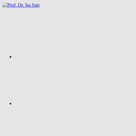
İçeriğe
atla
Facebook
Prof.
Dr.
İsa
SARI
–
Kişisel
Ağ
Sayfası
Instagram
X