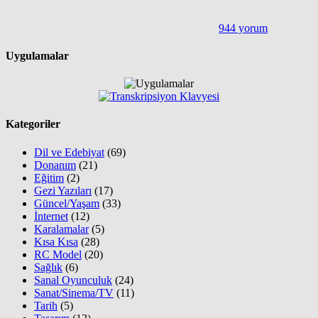
944 yorum
Uygulamalar
Kategoriler
Dil ve Edebiyat
(69)
Donanım
(21)
Eğitim
(2)
Gezi Yazıları
(17)
Güncel/Yaşam
(33)
İnternet
(12)
Karalamalar
(5)
Kısa Kısa
(28)
RC Model
(20)
Sağlık
(6)
Sanal Oyunculuk
(24)
Sanat/Sinema/TV
(11)
Tarih
(5)