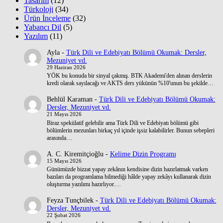
Tasarım
(12)
Türkoloji
(34)
Ürün İnceleme
(32)
Yabancı Dil
(5)
Yazılım
(11)
Ayla
-
Türk Dili ve Edebiyatı Bölümü Okumak: Dersler,
Mezuniyet vd.
29 Haziran 2026
YÖK bu konuda bir sinyal çakmış. BTK Akademi'den alınan derslerin
kredi olarak sayılacağı ve AKTS ders yükünün %10'unun bu şekilde…
Behlül Karaman
-
Türk Dili ve Edebiyatı Bölümü Okumak:
Dersler, Mezuniyet vd.
21 Mayıs 2026
Biraz spekülatif gelebilir ama Türk Dili ve Edebiyatı bölümü gibi
bölümlerin mezunları birkaç yıl içinde işsiz kalabilirler. Bunun sebepleri
arasında…
A. C. Kiremitçioğlu
-
Kelime Dizin Programı
15 Mayıs 2026
Günümüzde bizzat yapay zekânın kendisine dizin hazırlatmak varken
bazıları da programlama bilmediği hâlde yapay zekâyı kullanarak dizin
oluşturma yazılımı hazırlıyor.…
Feyza Tunçbilek
-
Türk Dili ve Edebiyatı Bölümü Okumak:
Dersler, Mezuniyet vd.
22 Şubat 2026