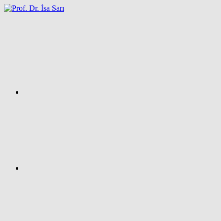
İçeriğe
atla
Facebook
Prof.
Dr.
İsa
SARI
–
Kişisel
Ağ
Sayfası
Instagram
X