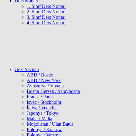
Ders Notları
1. Sınıf Ders Notları
2. Sınıf Ders Notları
3. Sınıf Ders Notları
4. Sınıf Ders Notları
Gezi Yazıları
ABD / Boston
ABD / New York
Avusturya / Viyana
Bosna-Hersek / Saraybosna
Fransa / Paris
İsveç / Stockholm
İtalya / Venedik
Japonya / Tokyo
Malta / Malta
Moğolistan / Ulan Batur
Polonya / Krakow
Polonya / Varşova