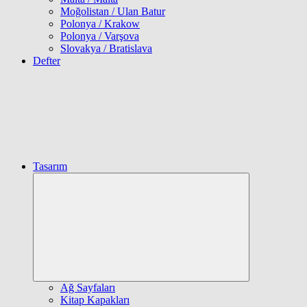
Moğolistan / Ulan Batur
Polonya / Krakow
Polonya / Varşova
Slovakya / Bratislava
Defter
Tasarım
Expand
child
menu
Ağ Sayfaları
Kitap Kapakları