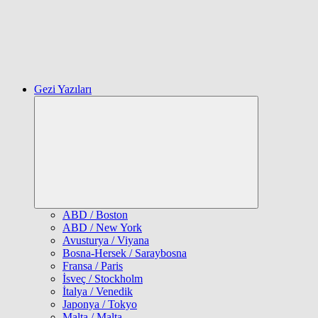
Gezi Yazıları
Expand
child
menu
ABD / Boston
ABD / New York
Avusturya / Viyana
Bosna-Hersek / Saraybosna
Fransa / Paris
İsveç / Stockholm
İtalya / Venedik
Japonya / Tokyo
Malta / Malta