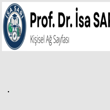
İçeriğe
atla
Facebook
Prof.
Dr.
İsa
SARI
–
Kişisel
Ağ
Sayfası
Instagram