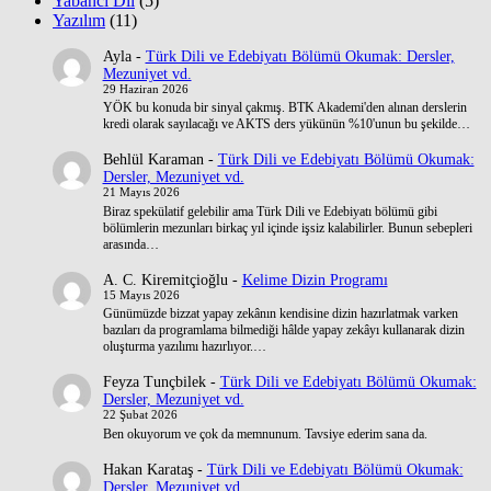
Yabancı Dil
(5)
Yazılım
(11)
Ayla
-
Türk Dili ve Edebiyatı Bölümü Okumak: Dersler,
Mezuniyet vd.
29 Haziran 2026
YÖK bu konuda bir sinyal çakmış. BTK Akademi'den alınan derslerin
kredi olarak sayılacağı ve AKTS ders yükünün %10'unun bu şekilde…
Behlül Karaman
-
Türk Dili ve Edebiyatı Bölümü Okumak:
Dersler, Mezuniyet vd.
21 Mayıs 2026
Biraz spekülatif gelebilir ama Türk Dili ve Edebiyatı bölümü gibi
bölümlerin mezunları birkaç yıl içinde işsiz kalabilirler. Bunun sebepleri
arasında…
A. C. Kiremitçioğlu
-
Kelime Dizin Programı
15 Mayıs 2026
Günümüzde bizzat yapay zekânın kendisine dizin hazırlatmak varken
bazıları da programlama bilmediği hâlde yapay zekâyı kullanarak dizin
oluşturma yazılımı hazırlıyor.…
Feyza Tunçbilek
-
Türk Dili ve Edebiyatı Bölümü Okumak:
Dersler, Mezuniyet vd.
22 Şubat 2026
Ben okuyorum ve çok da memnunum. Tavsiye ederim sana da.
Hakan Karataş
-
Türk Dili ve Edebiyatı Bölümü Okumak:
Dersler, Mezuniyet vd.