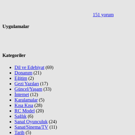
151 yorum
Uygulamalar
Kategoriler
Dil ve Edebiyat
(69)
Donanım
(21)
Eğitim
(2)
Gezi Yazıları
(17)
Güncel/Yaşam
(33)
İnternet
(12)
Karalamalar
(5)
Kısa Kısa
(28)
RC Model
(20)
Sağlık
(6)
Sanal Oyunculuk
(24)
Sanat/Sinema/TV
(11)
Tarih
(5)