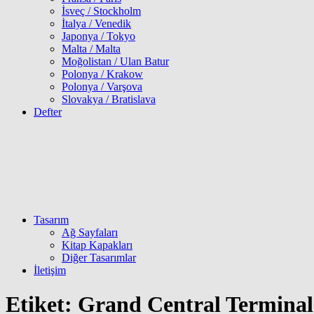
İsveç / Stockholm
İtalya / Venedik
Japonya / Tokyo
Malta / Malta
Moğolistan / Ulan Batur
Polonya / Krakow
Polonya / Varşova
Slovakya / Bratislava
Defter
Tasarım
Ağ Sayfaları
Kitap Kapakları
Diğer Tasarımlar
İletişim
Etiket:
Grand Central Terminal