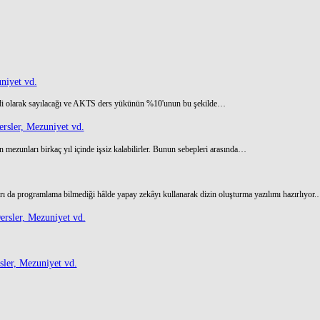
niyet vd.
di olarak sayılacağı ve AKTS ders yükünün %10'unun bu şekilde…
rsler, Mezuniyet vd.
 mezunları birkaç yıl içinde işsiz kalabilirler. Bunun sebepleri arasında…
ı da programlama bilmediği hâlde yapay zekâyı kullanarak dizin oluşturma yazılımı hazırlıyor
rsler, Mezuniyet vd.
ler, Mezuniyet vd.