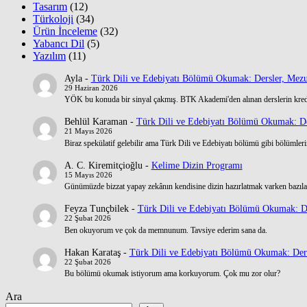
Tasarım
(12)
Türkoloji
(34)
Ürün İnceleme
(32)
Yabancı Dil
(5)
Yazılım
(11)
Ayla
-
Türk Dili ve Edebiyatı Bölümü Okumak: Dersler, Mezu
29 Haziran 2026
YÖK bu konuda bir sinyal çakmış. BTK Akademi'den alınan derslerin kre
Behlül Karaman
-
Türk Dili ve Edebiyatı Bölümü Okumak: De
21 Mayıs 2026
Biraz spekülatif gelebilir ama Türk Dili ve Edebiyatı bölümü gibi bölümlerin
A. C. Kiremitçioğlu
-
Kelime Dizin Programı
15 Mayıs 2026
Günümüzde bizzat yapay zekânın kendisine dizin hazırlatmak varken bazılar
Feyza Tunçbilek
-
Türk Dili ve Edebiyatı Bölümü Okumak: De
22 Şubat 2026
Ben okuyorum ve çok da memnunum. Tavsiye ederim sana da.
Hakan Karataş
-
Türk Dili ve Edebiyatı Bölümü Okumak: Ders
22 Şubat 2026
Bu bölümü okumak istiyorum ama korkuyorum. Çok mu zor olur?
Ara