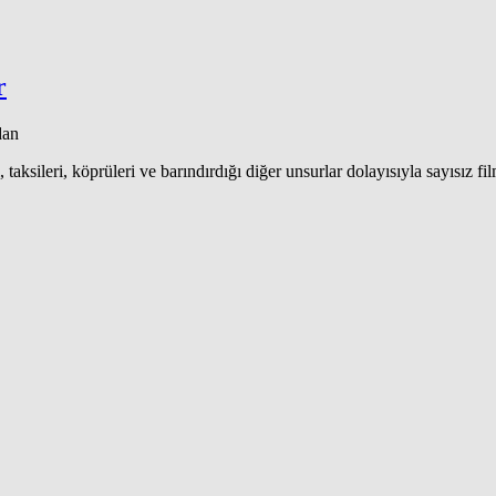
r
dan
ksileri, köprüleri ve barındırdığı diğer unsurlar dolayısıyla sayısız fi