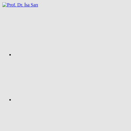
İçeriğe
atla
Facebook
Prof.
Dr.
İsa
SARI
–
Kişisel
Ağ
Sayfası
Instagram
X