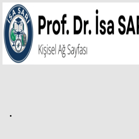
İçeriğe
atla
Facebook
Prof.
Dr.
İsa
SARI
–
Kişisel
Ağ
Sayfası
Instagram