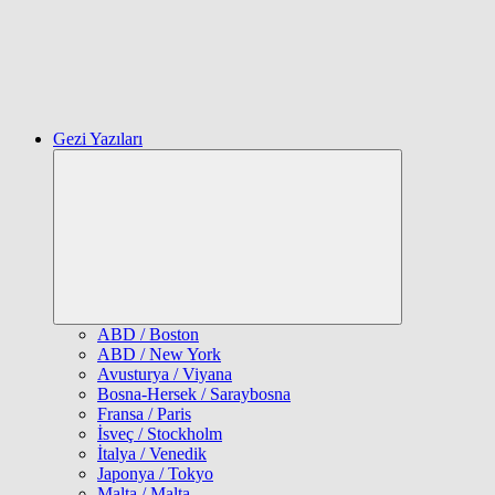
Gezi Yazıları
Expand
child
menu
ABD / Boston
ABD / New York
Avusturya / Viyana
Bosna-Hersek / Saraybosna
Fransa / Paris
İsveç / Stockholm
İtalya / Venedik
Japonya / Tokyo
Malta / Malta