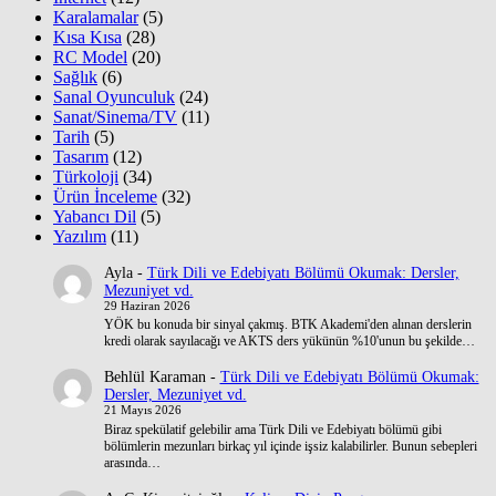
Karalamalar
(5)
Kısa Kısa
(28)
RC Model
(20)
Sağlık
(6)
Sanal Oyunculuk
(24)
Sanat/Sinema/TV
(11)
Tarih
(5)
Tasarım
(12)
Türkoloji
(34)
Ürün İnceleme
(32)
Yabancı Dil
(5)
Yazılım
(11)
Ayla
-
Türk Dili ve Edebiyatı Bölümü Okumak: Dersler,
Mezuniyet vd.
29 Haziran 2026
YÖK bu konuda bir sinyal çakmış. BTK Akademi'den alınan derslerin
kredi olarak sayılacağı ve AKTS ders yükünün %10'unun bu şekilde…
Behlül Karaman
-
Türk Dili ve Edebiyatı Bölümü Okumak:
Dersler, Mezuniyet vd.
21 Mayıs 2026
Biraz spekülatif gelebilir ama Türk Dili ve Edebiyatı bölümü gibi
bölümlerin mezunları birkaç yıl içinde işsiz kalabilirler. Bunun sebepleri
arasında…