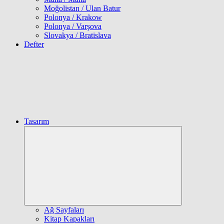
Moğolistan / Ulan Batur
Polonya / Krakow
Polonya / Varşova
Slovakya / Bratislava
Defter
Tasarım
Expand
child
menu
Ağ Sayfaları
Kitap Kapakları