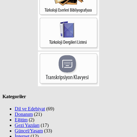
Kategoriler
Dil ve Edebiyat
(69)
Donanım
(21)
Eğitim
(2)
Gezi Yazıları
(17)
Güncel/Yaşam
(33)
İnternet
(12)