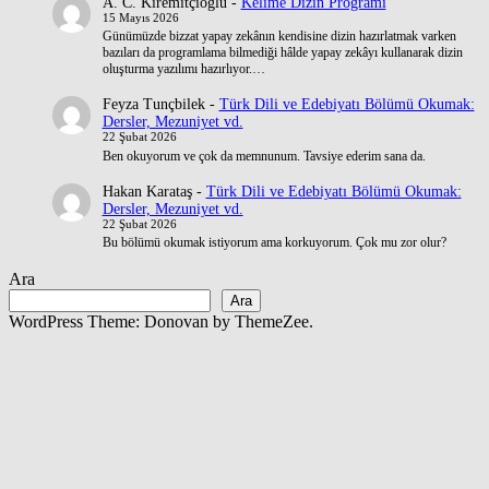
A. C. Kiremitçioğlu
-
Kelime Dizin Programı
15 Mayıs 2026
Günümüzde bizzat yapay zekânın kendisine dizin hazırlatmak varken
bazıları da programlama bilmediği hâlde yapay zekâyı kullanarak dizin
oluşturma yazılımı hazırlıyor.…
Feyza Tunçbilek
-
Türk Dili ve Edebiyatı Bölümü Okumak:
Dersler, Mezuniyet vd.
22 Şubat 2026
Ben okuyorum ve çok da memnunum. Tavsiye ederim sana da.
Hakan Karataş
-
Türk Dili ve Edebiyatı Bölümü Okumak:
Dersler, Mezuniyet vd.
22 Şubat 2026
Bu bölümü okumak istiyorum ama korkuyorum. Çok mu zor olur?
Ara
Ara
WordPress Theme: Donovan by ThemeZee.