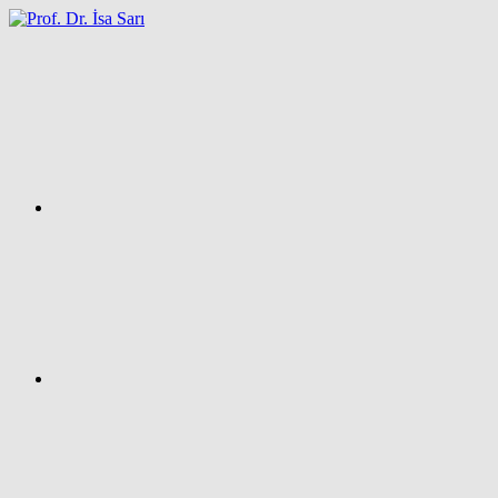
İçeriğe
atla
Facebook
Prof.
Dr.
İsa
SARI
–
Kişisel
Ağ
Sayfası
Instagram
X