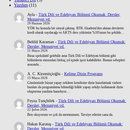
Yazılım
(11)
Ayla
-
Türk Dili ve Edebiyatı Bölümü Okumak: Dersler,
Mezuniyet vd.
29 Haziran 2026
YÖK bu konuda bir sinyal çakmış. BTK Akademi'den alınan derslerin
kredi olarak sayılacağı ve AKTS ders yükünün %10'unun bu şekilde…
Behlül Karaman
-
Türk Dili ve Edebiyatı Bölümü Okumak:
Dersler, Mezuniyet vd.
21 Mayıs 2026
Biraz spekülatif gelebilir ama Türk Dili ve Edebiyatı bölümü gibi
bölümlerin mezunları birkaç yıl içinde işsiz kalabilirler. Bunun sebepleri
arasında…
A. C. Kiremitçioğlu
-
Kelime Dizin Programı
15 Mayıs 2026
Günümüzde bizzat yapay zekânın kendisine dizin hazırlatmak varken
bazıları da programlama bilmediği hâlde yapay zekâyı kullanarak dizin
oluşturma yazılımı hazırlıyor.…
Feyza Tunçbilek
-
Türk Dili ve Edebiyatı Bölümü Okumak:
Dersler, Mezuniyet vd.
22 Şubat 2026
Ben okuyorum ve çok da memnunum. Tavsiye ederim sana da.
Hakan Karataş
-
Türk Dili ve Edebiyatı Bölümü Okumak:
Dersler, Mezuniyet vd.