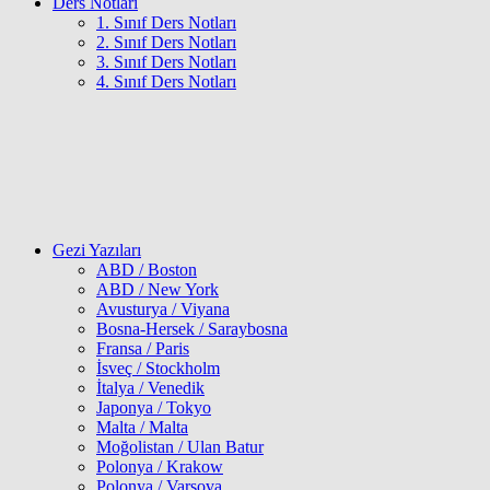
Ders Notları
1. Sınıf Ders Notları
2. Sınıf Ders Notları
3. Sınıf Ders Notları
4. Sınıf Ders Notları
Gezi Yazıları
ABD / Boston
ABD / New York
Avusturya / Viyana
Bosna-Hersek / Saraybosna
Fransa / Paris
İsveç / Stockholm
İtalya / Venedik
Japonya / Tokyo
Malta / Malta
Moğolistan / Ulan Batur
Polonya / Krakow
Polonya / Varşova