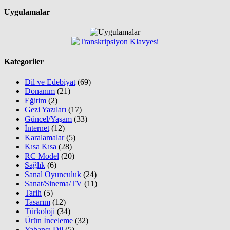
Uygulamalar
Kategoriler
Dil ve Edebiyat
(69)
Donanım
(21)
Eğitim
(2)
Gezi Yazıları
(17)
Güncel/Yaşam
(33)
İnternet
(12)
Karalamalar
(5)
Kısa Kısa
(28)
RC Model
(20)
Sağlık
(6)
Sanal Oyunculuk
(24)
Sanat/Sinema/TV
(11)
Tarih
(5)
Tasarım
(12)
Türkoloji
(34)
Ürün İnceleme
(32)
Yabancı Dil
(5)