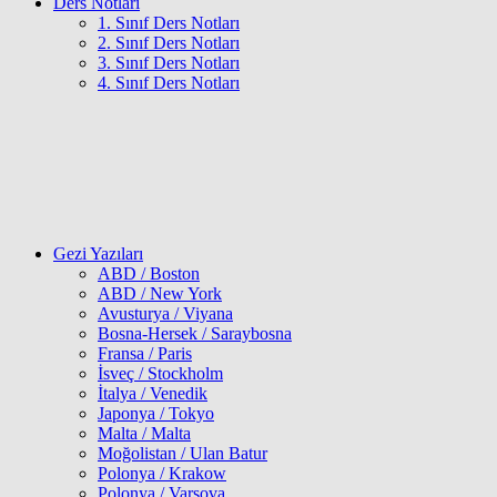
Ders Notları
1. Sınıf Ders Notları
2. Sınıf Ders Notları
3. Sınıf Ders Notları
4. Sınıf Ders Notları
Gezi Yazıları
ABD / Boston
ABD / New York
Avusturya / Viyana
Bosna-Hersek / Saraybosna
Fransa / Paris
İsveç / Stockholm
İtalya / Venedik
Japonya / Tokyo
Malta / Malta
Moğolistan / Ulan Batur
Polonya / Krakow
Polonya / Varşova