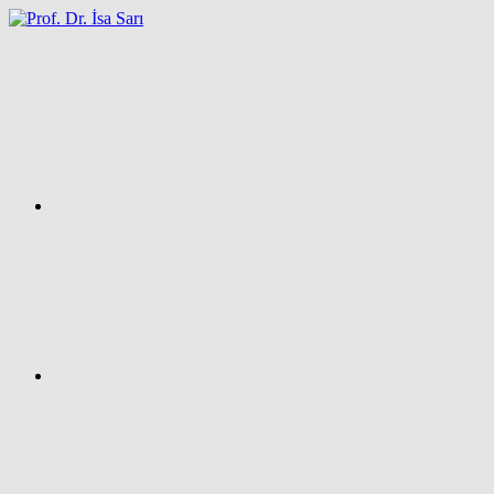
İçeriğe
atla
Facebook
Prof.
Dr.
İsa
SARI
–
Kişisel
Ağ
Sayfası
Instagram
X