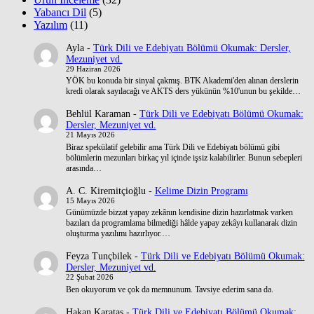
Yabancı Dil
(5)
Yazılım
(11)
Ayla
-
Türk Dili ve Edebiyatı Bölümü Okumak: Dersler,
Mezuniyet vd.
29 Haziran 2026
YÖK bu konuda bir sinyal çakmış. BTK Akademi'den alınan derslerin
kredi olarak sayılacağı ve AKTS ders yükünün %10'unun bu şekilde…
Behlül Karaman
-
Türk Dili ve Edebiyatı Bölümü Okumak:
Dersler, Mezuniyet vd.
21 Mayıs 2026
Biraz spekülatif gelebilir ama Türk Dili ve Edebiyatı bölümü gibi
bölümlerin mezunları birkaç yıl içinde işsiz kalabilirler. Bunun sebepleri
arasında…
A. C. Kiremitçioğlu
-
Kelime Dizin Programı
15 Mayıs 2026
Günümüzde bizzat yapay zekânın kendisine dizin hazırlatmak varken
bazıları da programlama bilmediği hâlde yapay zekâyı kullanarak dizin
oluşturma yazılımı hazırlıyor.…
Feyza Tunçbilek
-
Türk Dili ve Edebiyatı Bölümü Okumak:
Dersler, Mezuniyet vd.
22 Şubat 2026
Ben okuyorum ve çok da memnunum. Tavsiye ederim sana da.
Hakan Karataş
-
Türk Dili ve Edebiyatı Bölümü Okumak: