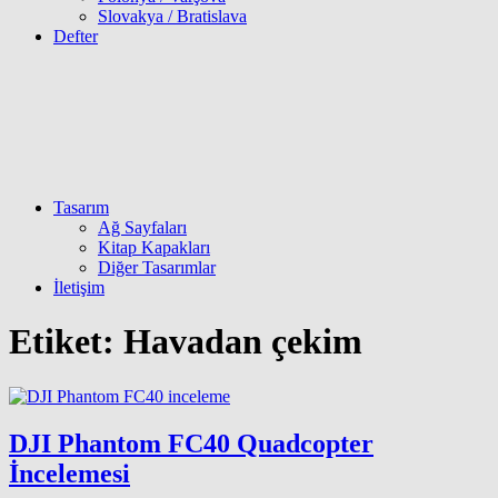
Slovakya / Bratislava
Defter
Tasarım
Ağ Sayfaları
Kitap Kapakları
Diğer Tasarımlar
İletişim
Etiket:
Havadan çekim
DJI Phantom FC40 Quadcopter
İncelemesi