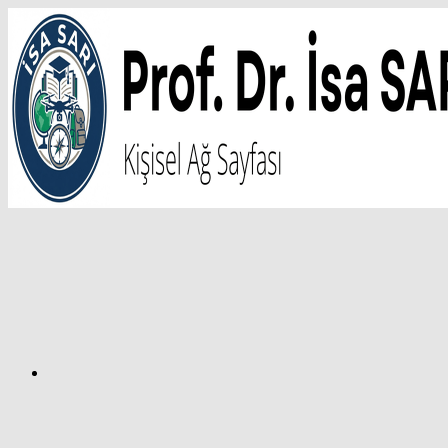
İçeriğe
atla
Facebook
Prof.
Dr.
İsa
SARI
–
Kişisel
Ağ
Sayfası
Instagram