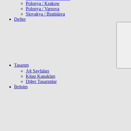
Polonya / Krakow
Polonya / Varşova
Slovakya / Bratislava
Defter
Tasarım
Ağ Sayfaları
Kitap Kapakları
Diğer Tasarımlar
İletişim