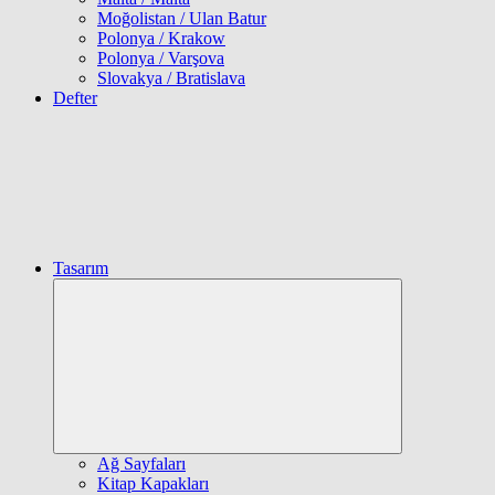
Moğolistan / Ulan Batur
Polonya / Krakow
Polonya / Varşova
Slovakya / Bratislava
Defter
Tasarım
Expand
child
menu
Ağ Sayfaları
Kitap Kapakları