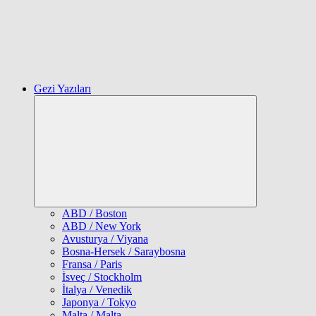
Gezi Yazıları
Expand
child
menu
ABD / Boston
ABD / New York
Avusturya / Viyana
Bosna-Hersek / Saraybosna
Fransa / Paris
İsveç / Stockholm
İtalya / Venedik
Japonya / Tokyo
Malta / Malta