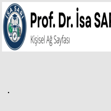
İçeriğe
atla
Facebook
Prof.
Dr.
İsa
SARI
–
Kişisel
Ağ
Sayfası
Instagram