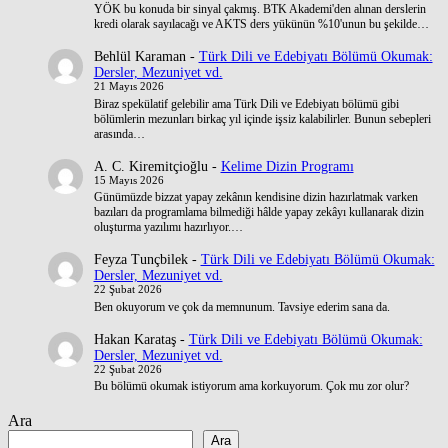
YÖK bu konuda bir sinyal çakmış. BTK Akademi'den alınan derslerin
kredi olarak sayılacağı ve AKTS ders yükünün %10'unun bu şekilde…
Behlül Karaman
-
Türk Dili ve Edebiyatı Bölümü Okumak:
Dersler, Mezuniyet vd.
21 Mayıs 2026
Biraz spekülatif gelebilir ama Türk Dili ve Edebiyatı bölümü gibi
bölümlerin mezunları birkaç yıl içinde işsiz kalabilirler. Bunun sebepleri
arasında…
A. C. Kiremitçioğlu
-
Kelime Dizin Programı
15 Mayıs 2026
Günümüzde bizzat yapay zekânın kendisine dizin hazırlatmak varken
bazıları da programlama bilmediği hâlde yapay zekâyı kullanarak dizin
oluşturma yazılımı hazırlıyor.…
Feyza Tunçbilek
-
Türk Dili ve Edebiyatı Bölümü Okumak:
Dersler, Mezuniyet vd.
22 Şubat 2026
Ben okuyorum ve çok da memnunum. Tavsiye ederim sana da.
Hakan Karataş
-
Türk Dili ve Edebiyatı Bölümü Okumak:
Dersler, Mezuniyet vd.
22 Şubat 2026
Bu bölümü okumak istiyorum ama korkuyorum. Çok mu zor olur?
Ara
Ara