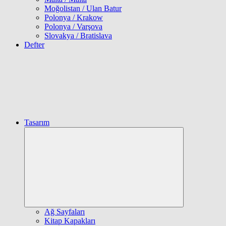
Moğolistan / Ulan Batur
Polonya / Krakow
Polonya / Varşova
Slovakya / Bratislava
Defter
Tasarım
Expand
child
menu
Ağ Sayfaları
Kitap Kapakları