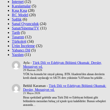
İnternet
(12)
Karalamalar
(5)
Kısa Kısa
(28)
RC Model
(20)
Sağlık
(6)
Sanal Oyunculuk
(24)
Sanat/Sinema/TV
(11)
Tarih
(5)
Tasarım
(12)
Türkoloji
(34)
Ürün İnceleme
(32)
Yabancı Dil
(5)
Yazılım
(11)
Ayla
-
Türk Dili ve Edebiyatı Bölümü Okumak: Dersler,
Mezuniyet vd.
29 Haziran 2026
YÖK bu konuda bir sinyal çakmış. BTK Akademi'den alınan derslerin
kredi olarak sayılacağı ve AKTS ders yükünün %10'unun bu şekilde…
Behlül Karaman
-
Türk Dili ve Edebiyatı Bölümü Okumak:
Dersler, Mezuniyet vd.
21 Mayıs 2026
Biraz spekülatif gelebilir ama Türk Dili ve Edebiyatı bölümü gibi
bölümlerin mezunları birkaç yıl içinde işsiz kalabilirler. Bunun sebepleri
arasında…