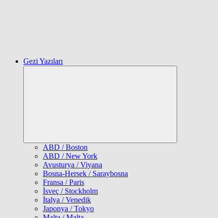
Gezi Yazıları
Expand
child
menu
ABD / Boston
ABD / New York
Avusturya / Viyana
Bosna-Hersek / Saraybosna
Fransa / Paris
İsveç / Stockholm
İtalya / Venedik
Japonya / Tokyo
Malta / Malta