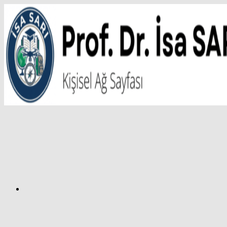
İçeriğe
atla
Facebook
Prof.
Dr.
İsa
SARI
–
Kişisel
Ağ
Sayfası
Instagram