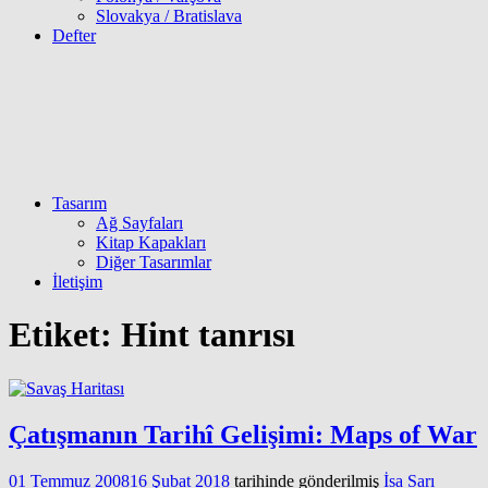
Slovakya / Bratislava
Defter
Tasarım
Ağ Sayfaları
Kitap Kapakları
Diğer Tasarımlar
İletişim
Etiket:
Hint tanrısı
Çatışmanın Tarihî Gelişimi: Maps of War
01 Temmuz 2008
16 Şubat 2018
tarihinde gönderilmiş
İsa Sarı