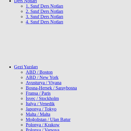
Ders Notları
1. Sınıf Ders Notları
2. Sınıf Ders Notları
3. Sınıf Ders Notları
4. Sınıf Ders Notları
Gezi Yazıları
ABD / Boston
ABD / New York
Avusturya / Viyana
Bosna-Hersek / Saraybosna
Fransa / Paris
İsveç / Stockholm
İtalya / Venedik
Japonya / Tokyo
Malta / Malta
Moğolistan / Ulan Batur
Polonya / Krakow
Polonya / Varşova