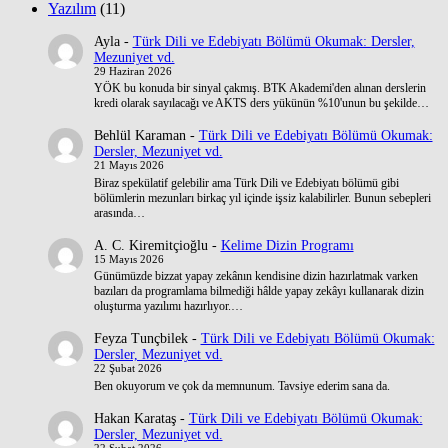
Yazılım
(11)
Ayla
-
Türk Dili ve Edebiyatı Bölümü Okumak: Dersler,
Mezuniyet vd.
29 Haziran 2026
YÖK bu konuda bir sinyal çakmış. BTK Akademi'den alınan derslerin
kredi olarak sayılacağı ve AKTS ders yükünün %10'unun bu şekilde…
Behlül Karaman
-
Türk Dili ve Edebiyatı Bölümü Okumak:
Dersler, Mezuniyet vd.
21 Mayıs 2026
Biraz spekülatif gelebilir ama Türk Dili ve Edebiyatı bölümü gibi
bölümlerin mezunları birkaç yıl içinde işsiz kalabilirler. Bunun sebepleri
arasında…
A. C. Kiremitçioğlu
-
Kelime Dizin Programı
15 Mayıs 2026
Günümüzde bizzat yapay zekânın kendisine dizin hazırlatmak varken
bazıları da programlama bilmediği hâlde yapay zekâyı kullanarak dizin
oluşturma yazılımı hazırlıyor.…
Feyza Tunçbilek
-
Türk Dili ve Edebiyatı Bölümü Okumak:
Dersler, Mezuniyet vd.
22 Şubat 2026
Ben okuyorum ve çok da memnunum. Tavsiye ederim sana da.
Hakan Karataş
-
Türk Dili ve Edebiyatı Bölümü Okumak:
Dersler, Mezuniyet vd.