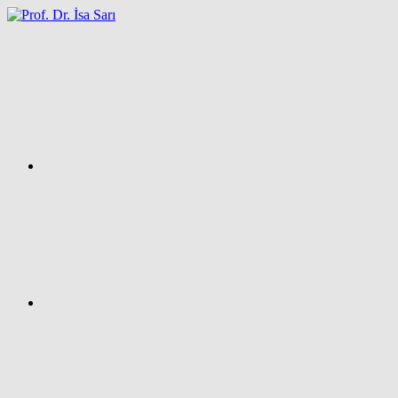
İçeriğe
atla
Facebook
Prof.
Dr.
İsa
SARI
–
Kişisel
Ağ
Sayfası
Instagram
X