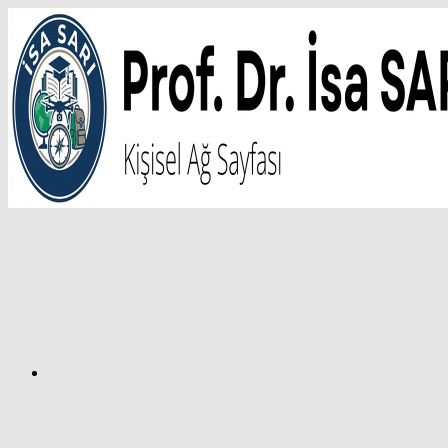
İçeriğe
atla
Facebook
Prof.
Dr.
İsa
SARI
–
Kişisel
Ağ
Sayfası
Instagram