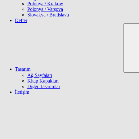
Polonya / Krakow
Polonya / Varşova
Slovakya / Bratislava
Defter
Tasarım
Ağ Sayfaları
Kitap Kapakları
Diğer Tasarımlar
İletişim