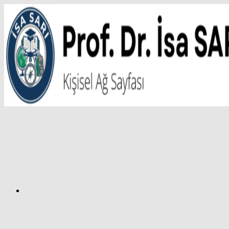
İçeriğe
atla
Facebook
Prof.
Dr.
İsa
SARI
–
Kişisel
Ağ
Sayfası
Instagram