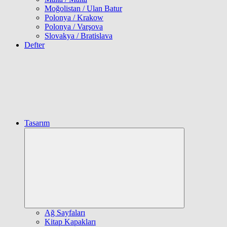
Moğolistan / Ulan Batur
Polonya / Krakow
Polonya / Varşova
Slovakya / Bratislava
Defter
Tasarım
Expand
child
menu
Ağ Sayfaları
Kitap Kapakları