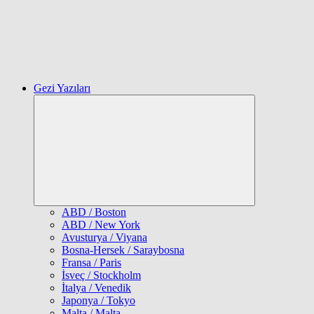
Gezi Yazıları
Expand
child
menu
ABD / Boston
ABD / New York
Avusturya / Viyana
Bosna-Hersek / Saraybosna
Fransa / Paris
İsveç / Stockholm
İtalya / Venedik
Japonya / Tokyo
Malta / Malta