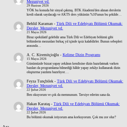
Mezuniyet vd.
29 Haziran 2026
YÖK bu konuda bir sinyal çakmış. BTK Akademi'den alınan derslerin
kredi olarak sayılacağı ve AKTS ders yükünün %10'unun bu şekilde…
Behlül Karaman
-
Türk Dili ve Edebiyatı Bölümü Okumak:
Dersler, Mezuniyet vd.
21 Mayıs 2026
Biraz spekülatif gelebilir ama Türk Dili ve Edebiyatı bölümü gibi
bölümlerin mezunları birkaç yıl içinde işsiz kalabilirler. Bunun sebepleri
arasında…
A. C. Kiremitçioğlu
-
Kelime Dizin Programı
15 Mayıs 2026
Günümüzde bizzat yapay zekânın kendisine dizin hazırlatmak varken
bazıları da programlama bilmediği hâlde yapay zekâyı kullanarak dizin
oluşturma yazılımı hazırlıyor.…
Feyza Tunçbilek
-
Türk Dili ve Edebiyatı Bölümü Okumak:
Dersler, Mezuniyet vd.
22 Şubat 2026
Ben okuyorum ve çok da memnunum. Tavsiye ederim sana da.
Hakan Karataş
-
Türk Dili ve Edebiyatı Bölümü Okumak:
Dersler, Mezuniyet vd.
22 Şubat 2026
Bu bölümü okumak istiyorum ama korkuyorum. Çok mu zor olur?
Ara