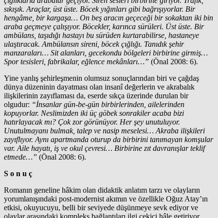
çığlıklarla arabalar geçiyor. Siren sesleri birbirine giriyor. Trafik,
sıkışık. Araçlar, üst üste. Böcek yığınları gibi bağrışıyorlar. Bir
hengâme, bir kargaşa… On beş aracın geçeceği bir sokaktan iki bin
araba geçmeye çalışıyor. Böcekler, karınca sürüleri. Üst üste. Bir
ambülans, taşıdığı hastayı bu sürüden kurtarabilirse, hastaneye
ulaştıracak. Ambülansın sireni, böcek çığlığı. Tanıdık şehir
manzaraları… Sit alanları, gecekondu bölgeleri birbirine girmiş…
Spor tesisleri, fabrikalar, eğlence mekânları…”
(Önal 2008: 6).
Yine yanlış şehirleşmenin olumsuz sonuçlarından biri ve çağdaş
dünya düzeninin dayatması olan insanî değerlerin ve akrabalık
ilişkilerinin zayıflaması da, eserde sıkça üzerinde durulan bir
olgudur:
“İnsanlar gün-be-gün birbirlerinden, ailelerinden
kopuyorlar. Neslimizden iki üç göbek sonrakiler acaba bizi
hatırlayacak mı? Çok zor görünüyor. Her şey unutuluyor.
Unutulmayanı bulmak, talep ve nasip meselesi… Akraba ilişkileri
zayıflıyor. Aynı apartmanda oturup da birbirini tanımayan komşular
var. Aile hayatı, iş ve okul çevresi… Birbirine zıt davranışlar teklif
etmede…”
(Önal 2008: 6).
S o n u ç
Romanın geneline hâkim olan didaktik anlatım tarzı ve olayların
yorumlanışındaki post-modernist akımın ve özellikle Oğuz Atay’ın
etkisi, okuyucuyu, belli bir seviyede düşünmeye sevk ediyor ve
olaylar arasındaki kompleks bağlantıları ilgi çekici hâle getiriyor.