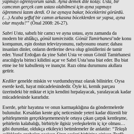
yapmayı öğreniyorum sandı. Ayna demek dile kolay. Usta, bir
camcının gerçek cam ustası olabilmesi için ayna yapmayı
öğrenmesi lazım derdi. O ise aynaya bakar, böceklerini görürdü.
(…) Acaba şeffaf bir camın arkasına böceklerden sır yapsa, ayna
olur muydu?”
(Önal 2008: 26-27).
Sabri Usta
, sabırlı bir camcı ve ayna ustası, aynı zamanda da
modern bir ahlâkçı,
gönül tamircisi
dir.
Gönül Tamirhanesi
’nde konu
komşunun, eşin dostun televizyonunu, radyosunu onarır; dahası
insanları dinler, onların dertlerine deva olup gönüllerini de tamir
eder. Yusuf Erdoğan da yine Sabri Usta ve onun Gönül Tamirhanesi
aracılığıyla birinci kilidini açar ve Sabri Usta’sına biat eder. Bu biat
etme ise bir kabulleniş ve inançtır. Razı olma durumunu akıllara
getirir.
Kediler
genelde miskin ve vurdumduymaz olarak bilinirler. Oysa
eserde kedi, hayat mücadelesindedir. Öyle ki, kemik parçası
üzerindeki bir miktar et için kendini hırpalayacak, yaralayacak kadar
mücadelesinde kararlıdır.
Eserde, şehir hayatına ve onun karmaşıklığına da göndermelerde
bulunulur. Kırsaldan kente göç neticesinde yeteri kadar düzenli bir
şehirleşmenin gerçekleşememesiyle ortaya çıkan çarpık kentleşme,
şehirlerin kalabalığı, birbiriyle ilgisiz yerleşkelerin iç içe olması…
gibi durumlar, oldukça etkileyici betimlemeler ile anlatılır:
“Telaşlı