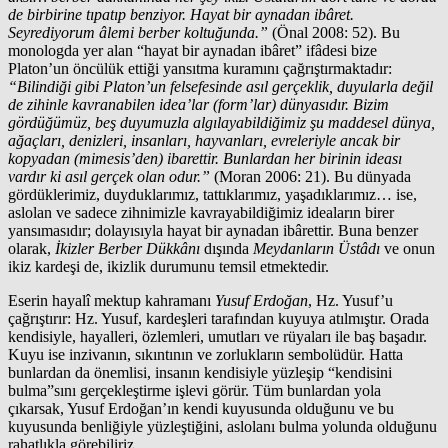
de birbirine tıpatıp benziyor. Hayat bir aynadan ibâret.
Seyrediyorum âlemi berber koltuğunda.”
(Önal 2008: 52). Bu
monologda yer alan “hayat bir aynadan ibâret” ifâdesi bize
Platon’un öncülük ettiği yansıtma kuramını çağrıştırmaktadır:
“Bilindiği gibi Platon’un felsefesinde asıl gerçeklik, duyularla değil
de zihinle kavranabilen idea’lar (form’lar) dünyasıdır. Bizim
gördüğümüz, beş duyumuzla algılayabildiğimiz şu maddesel dünya,
ağaçları, denizleri, insanları, hayvanları, evreleriyle ancak bir
kopyadan (mimesis’den) ibarettir. Bunlardan her birinin ideası
vardır ki asıl gerçek olan odur.”
(Moran 2006: 21). Bu dünyada
gördüklerimiz, duyduklarımız, tattıklarımız, yaşadıklarımız… ise,
aslolan ve sadece zihnimizle kavrayabildiğimiz ideaların birer
yansımasıdır; dolayısıyla hayat bir aynadan ibârettir. Buna benzer
olarak,
İkizler Berber Dükkânı
dışında
Meydanların Üstâdı
ve onun
ikiz kardeşi de, ikizlik durumunu temsil etmektedir.
Eserin hayalî mektup kahramanı
Yusuf Erdoğan
, Hz. Yusuf’u
çağrıştırır: Hz. Yusuf, kardeşleri tarafından kuyuya atılmıştır. Orada
kendisiyle, hayalleri, özlemleri, umutları ve rüyaları ile baş başadır.
Kuyu ise inzivanın, sıkıntının ve zorlukların sembolüdür. Hatta
bunlardan da önemlisi, insanın kendisiyle yüzleşip “kendisini
bulma”sını gerçekleştirme işlevi görür. Tüm bunlardan yola
çıkarsak, Yusuf Erdoğan’ın kendi kuyusunda olduğunu ve bu
kuyusunda benliğiyle yüzleştiğini, aslolanı bulma yolunda olduğunu
rahatlıkla görebiliriz.