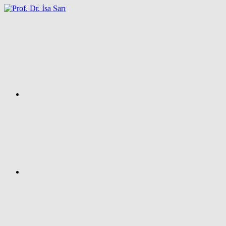
İçeriğe
atla
Facebook
Prof.
Dr.
İsa
SARI
–
Kişisel
Ağ
Sayfası
Instagram
X