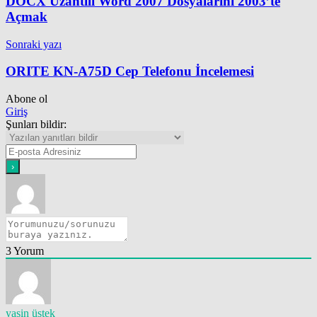
DOCX Uzantılı Word 2007 Dosyalarını 2003’te
Açmak
Sonraki yazı
ORITE KN-A75D Cep Telefonu İncelemesi
Abone ol
Giriş
Şunları bildir:
3
Yorum
yasin üstek