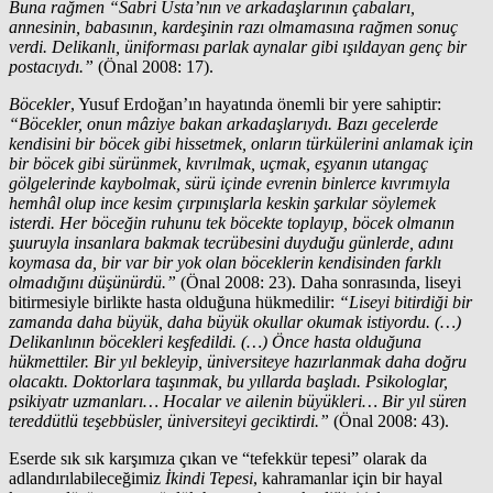
Buna rağmen “Sabri Usta’nın ve arkadaşlarının çabaları,
annesinin, babasının, kardeşinin razı olmamasına rağmen sonuç
verdi. Delikanlı, üniforması parlak aynalar gibi ışıldayan genç bir
postacıydı.”
(Önal 2008: 17).
Böcekler
, Yusuf Erdoğan’ın hayatında önemli bir yere sahiptir:
“Böcekler, onun mâziye bakan arkadaşlarıydı. Bazı gecelerde
kendisini bir böcek gibi hissetmek, onların türkülerini anlamak için
bir böcek gibi sürünmek, kıvrılmak, uçmak, eşyanın utangaç
gölgelerinde kaybolmak, sürü içinde evrenin binlerce kıvrımıyla
hemhâl olup ince kesim çırpınışlarla keskin şarkılar söylemek
isterdi. Her böceğin ruhunu tek böcekte toplayıp, böcek olmanın
şuuruyla insanlara bakmak tecrübesini duyduğu günlerde, adını
koymasa da, bir var bir yok olan böceklerin kendisinden farklı
olmadığını düşünürdü.”
(Önal 2008: 23). Daha sonrasında, liseyi
bitirmesiyle birlikte hasta olduğuna hükmedilir:
“Liseyi bitirdiği bir
zamanda daha büyük, daha büyük okullar okumak istiyordu. (…)
Delikanlının böcekleri keşfedildi. (…) Önce hasta olduğuna
hükmettiler. Bir yıl bekleyip, üniversiteye hazırlanmak daha doğru
olacaktı. Doktorlara taşınmak, bu yıllarda başladı. Psikologlar,
psikiyatr uzmanları… Hocalar ve ailenin büyükleri… Bir yıl süren
tereddütlü teşebbüsler, üniversiteyi geciktirdi.”
(Önal 2008: 43).
Eserde sık sık karşımıza çıkan ve “tefekkür tepesi” olarak da
adlandırılabileceğimiz
İkindi Tepesi
, kahramanlar için bir hayal