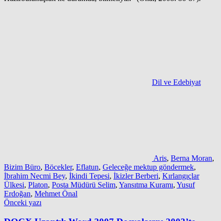
Dil ve Edebiyat
Aris
,
Berna Moran
,
Bizim Büro
,
Böcekler
,
Eflatun
,
Geleceğe mektup göndermek
,
İbrahim Necmi Bey
,
İkindi Tepesi
,
İkizler Berberi
,
Kırlangıçlar
Ülkesi
,
Platon
,
Posta Müdürü Selim
,
Yansıtma Kuramı
,
Yusuf
Erdoğan
,
Mehmet Önal
Yazı
Önceki yazı
gezinmesi