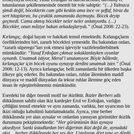
tutumlarının şekillenmesinde önemli bir role sahiptir:
“(…) Yalnızca
şimdi değil, böceklerin cam gibi keskin ama ince ve şeffaf, biraz da
sert hitaplarını, bu çıraklık zamanında duymuştu. Böcek deyip
geçmedi. Cama akmış böcekler neler neler anlatıyordu. (…)
Böcekler, onun mâziye bakan arkadaşlarıydı.”
(Önal 2008: 22-23).
Kırlangıç
, doğal hayatı ve hakikati temsil etmektedir. Kırlangıçların
özelliklerinden biri, zararlı böcekleri yemesidir. Bu bakımdan onları,
“zararlı süperego”ları yok etmesi işleviyle vazifelendirebilmek
mümkündür:
“Yusuf Erdoğan çıkmaz sokaklardayken oyunlar
oynardı. Unutmak istiyor, Meral’i unutamıyor. Böyle hâllerde,
kırlangıçlar için böcek oyunu oynayıp derdini unutmak ister.”
(Önal
2008: 12-13). Ayrıca kırlangıçlar, belli zamanlarda bir ülkeden başka
ülkeye göç ederler. Bu bakımdan onları, ruhlar âleminden maddî
dünyaya ve maddî dünyadan da tekrar ruhlar âlemine göç eden
insan ile eşleştirebilmemiz mümkündür.
Eserdeki bir diğer önemli motif ise
ikizlik
tir.
İkizler Berberi
adlı
dükkânının sahibi olan ikiz kardeşler Erol ve Erdoğan, varlığın
çiftliğini temsil etmekte ve aynı zamanda, varlıkta, her uyarıcının bir
ikizi olduğu kabulünü hatırlatmaktadır. Ayrıca, yine berber
dükkânında yer alan aynalar ve onlardan yansıyan görüntüler ikizlik
durumunu pekiştirmektedir:
“Her görüntünün ikizi aynaya
aksediyor. Sanki üstadlardan biri diğerinin ikizi değil de, aynadaki
aksi… berber dükkânında her şey ikiz. Ustalarım dört tane ve dördü