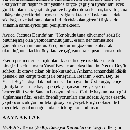
Okuyucunun düşünce dünyasında birçok çağrışım uyandırabilecek
girift tamlamalar, çeşitli duygu ve hayaller ile süslenmiş tasvirler, ana
hikâyenin çiçeklerinin açmasını sağlamaktadır. Olaylar arasındaki
sıkı bağlar ve kahramanların birbirleriyle olan gizemli ilişkisi de
anlatının sürükleyiciliğini pekiştirmektedir.
Ayrıca, Jacques Derrida’nın “Her okuduğuna güvenme” sözü ile
bütünleşmiş olan yapıbozumculuğunu, eserin her cümlesinde
görebilmek mümkündür. Eser, bu durum göz önüne alınarak
okunduğunda farklı dünyalara ve çağrışımlara kapısını açmaktadır.
Eserin postmodernist açılımları, klâsik hikâye özellikleri ile de
birleşir. Eserin tamamı Yusuf Bey ile arkadaşı İbrahim Necmi Bey’in
sohbeti ile ortaya çıkan bir üst-kurgudur. Anlatma sanatındaki klâsik
gelenek, üst-kurgu tekniği ile birleştirilir. İbrahim Necmi Bey ile
Yusuf Bey’in dışındaki bütün insanlar hayalîdir. Üst-kurgu, iç içe
girmiş kurgular ile hayal-gerçek çatışmasını ve yer yer de
benzerliğini verir. Sanatın bir oyun olması fikri ile hayatın oyun gibi
algılanması fikri, eserin önemli yorumları arasındadır. Ayrıca eserde,
yapıbozumculuğun bir tekniği sayılan gevşek kurgu dokusu ile bir
diğer tekniği olan çoğul anlatıcı tekniği kullanılmıştır.
K A Y N A K L A R
MORAN, Berna (2006),
Edebiyat Kuramları ve Eleştiri
, İletişim