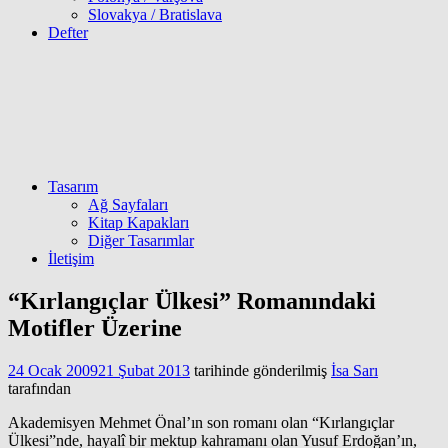
Slovakya / Bratislava
Defter
Tasarım
Ağ Sayfaları
Kitap Kapakları
Diğer Tasarımlar
İletişim
“Kırlangıçlar Ülkesi” Romanındaki
Motifler Üzerine
24 Ocak 2009
21 Şubat 2013
tarihinde gönderilmiş
İsa Sarı
tarafından
Akademisyen Mehmet Önal’ın son romanı olan “Kırlangıçlar
Ülkesi”nde, hayalî bir mektup kahramanı olan Yusuf Erdoğan’ın,