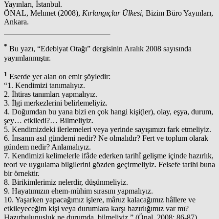
Yayınları, İstanbul.
ÖNAL, Mehmet (2008),
Kırlangıçlar Ülkesi
, Bizim Büro Yayınları,
Ankara.
*
Bu yazı, “Edebiyat Otağı” dergisinin Aralık 2008 sayısında
yayımlanmıştır.
1
Eserde yer alan on emir şöyledir:
“1. Kendimizi tanımalıyız.
2. İhtiras tanımları yapmalıyız.
3. İlgi merkezlerini belirlemeliyiz.
4. Doğumdan bu yana bizi en çok hangi kişi(ler), olay, eşya, durum,
şey… etkiledi?… Bilmeliyiz.
5. Kendimizdeki ilerlemeleri veya yerinde sayışımızı fark etmeliyiz.
6. İnsanın asıl gündemi nedir? Ne olmalıdır? Fert ve toplum olarak
gündem nedir? Anlamalıyız.
7. Kendimizi kelimelerle ifâde ederken tarihî gelişme içinde hazırlık,
teori ve uygulama bilgilerini gözden geçirmeliyiz. Felsefe tarihi buna
bir örnektir.
8. Birikimlerimiz nelerdir, düşünmeliyiz.
9. Hayatımızın ehem-mühim sırasını yapmalıyız.
10. Yaşarken yapacağımız işlere, mâruz kalacağımız hâllere ve
etkileyeceğim kişi veya durumlara karşı hazırlığımız var mı?
Hazırbulunuşluk ne durumda, bilmeliyiz.” (Önal, 2008: 86-87).