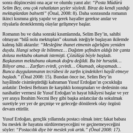
sonra düşüncesini ona açar ve olumlu yanıt alır:
“Posta Müdürü
Selim Bey, onu çok rahatlatan şeyler söyledi. Biraz da kendi yazdığı
mektuplardan bahsetti”
(Önal, 2008: 8). Daha sonrasında romanın
ikinci kısmına giriş yapılır ve gerek hayaller gerekse anılar ve
rüyalarla desteklenmiş olaylar gelişmeye başlar.
Romanın bu ve daha sonraki kısımlarında, Selim Bey’in, sahibi
olmayan “bilâ nolu mektupları” okumak isteğiyle başlayan ikilemde
kalmış hâli aktarılır:
“Mesleğine ihanet etmenin ağırlığını yeniden
duydu. Hangi sebep ile bilinmez… Dağıtım şefinden aldığı bir çanta
dolusu mektubu okumak istemişti. Çözülüşü böyle başladı.
Başkasının mektubunu okumak doğru değildi. Bu bir hırsızlık…
Biliyor ama… Zarfları evirdi, çevirdi… Okumadı, okuyamadı…
Bunca duygulanmanın tecrübesi ile zarfın içindekileri hayâl etmeye
başladı.”
(Önal 2008: 15). Bundan önce ise, Selim Bey’in
hayâlinde cisimleştirdiği kahraman Yusuf Erdoğan’ın çocukluğu
anlatılır: Dedesi Behram ile karşılıklı konuşmaları ve dedesinin ona
nasihatler vermesi ile Yusuf Erdoğan’ın hayat hikâyesi başlar ve yer
yer araya İbrahim Necmi Bey gibi başka anlatıcılar da sokulmak
suretiyle yer yer de geçmişe ve geleceğe dönülerek olay örgüsü
devam ettirilir.
Yusuf Erdoğan, gençlik yıllarında postacı olmak ister; fakat babası
bu meslek ile hayatını sürdüremeyeceğini ve geçinemeyeceğini
söyler:
“Postacılık diye bir meslek yok artık.” (Önal 2008: 17).