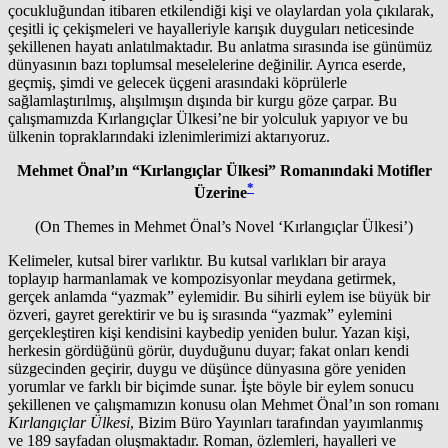
çocukluğundan itibaren etkilendiği kişi ve olaylardan yola çıkılarak,
çeşitli iç çekişmeleri ve hayalleriyle karışık duyguları neticesinde
şekillenen hayatı anlatılmaktadır. Bu anlatma sırasında ise günümüz
dünyasının bazı toplumsal meselelerine değinilir. Ayrıca eserde,
geçmiş, şimdi ve gelecek üçgeni arasındaki köprülerle
sağlamlaştırılmış, alışılmışın dışında bir kurgu göze çarpar. Bu
çalışmamızda Kırlangıçlar Ülkesi’ne bir yolculuk yapıyor ve bu
ülkenin topraklarındaki izlenimlerimizi aktarıyoruz.
Mehmet Önal’ın “Kırlangıçlar Ülkesi” Romanındaki Motifler
*
Üzerine
(On Themes in Mehmet Önal’s Novel ‘Kırlangıçlar Ülkesi’)
Kelimeler, kutsal birer varlıktır. Bu kutsal varlıkları bir araya
toplayıp harmanlamak ve kompozisyonlar meydana getirmek,
gerçek anlamda “yazmak” eylemidir. Bu sihirli eylem ise büyük bir
özveri, gayret gerektirir ve bu iş sırasında “yazmak” eylemini
gerçekleştiren kişi kendisini kaybedip yeniden bulur. Yazan kişi,
herkesin gördüğünü görür, duyduğunu duyar; fakat onları kendi
süzgecinden geçirir, duygu ve düşünce dünyasına göre yeniden
yorumlar ve farklı bir biçimde sunar. İşte böyle bir eylem sonucu
şekillenen ve çalışmamızın konusu olan Mehmet Önal’ın son romanı
Kırlangıçlar Ülkesi
, Bizim Büro Yayınları tarafından yayımlanmış
ve 189 sayfadan oluşmaktadır. Roman, özlemleri, hayalleri ve