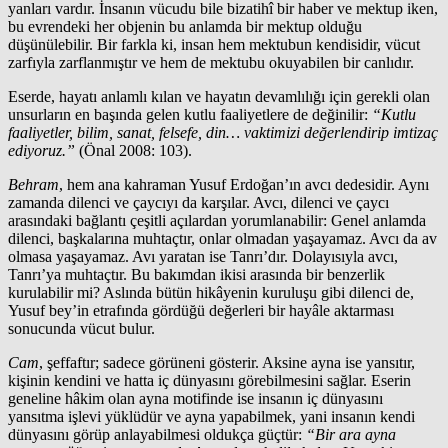
yanları vardır. İnsanın vücudu bile bizatihî bir haber ve mektup iken,
bu evrendeki her objenin bu anlamda bir mektup olduğu
düşünülebilir. Bir farkla ki, insan hem mektubun kendisidir, vücut
zarfıyla zarflanmıştır ve hem de mektubu okuyabilen bir canlıdır.
Eserde, hayatı anlamlı kılan ve hayatın devamlılığı için gerekli olan
unsurların en başında gelen kutlu faaliyetlere de değinilir:
“Kutlu
faaliyetler, bilim, sanat, felsefe, din… vaktimizi değerlendirip imtizaç
ediyoruz.”
(Önal 2008: 103).
Behram
, hem ana kahraman Yusuf Erdoğan’ın avcı dedesidir. Aynı
zamanda dilenci ve çaycıyı da karşılar. Avcı, dilenci ve çaycı
arasındaki bağlantı çeşitli açılardan yorumlanabilir: Genel anlamda
dilenci, başkalarına muhtaçtır, onlar olmadan yaşayamaz. Avcı da av
olmasa yaşayamaz. Avı yaratan ise Tanrı’dır. Dolayısıyla avcı,
Tanrı’ya muhtaçtır. Bu bakımdan ikisi arasında bir benzerlik
kurulabilir mi? Aslında bütün hikâyenin kuruluşu gibi dilenci de,
Yusuf bey’in etrafında gördüğü değerleri bir hayâle aktarması
sonucunda vücut bulur.
Cam
, şeffaftır; sadece görüneni gösterir. Aksine ayna ise yansıtır,
kişinin kendini ve hatta iç dünyasını görebilmesini sağlar. Eserin
geneline hâkim olan ayna motifinde ise insanın iç dünyasını
yansıtma işlevi yüklüdür ve ayna yapabilmek, yani insanın kendi
dünyasını görüp anlayabilmesi oldukça güçtür:
“Bir ara ayna