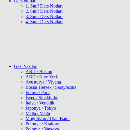
Ders Notları
1. Sınıf Ders Notları
2. Sınıf Ders Notları
3. Sınıf Ders Notları
4. Sınıf Ders Notları
Gezi Yazıları
ABD / Boston
ABD / New York
Avusturya / Viyana
Bosna-Hersek / Saraybosna
Fransa / Paris
İsveç / Stockholm
İtalya / Venedik
Japonya / Tokyo
Malta / Malta
Moğolistan / Ulan Batur
Polonya / Krakow
Polonya / Varşova