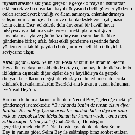
rüyaları arasında sıkışmış; gerçek ile gerçek olmayan unsurlardan
etkilenerek ve bu unsurlara hayal dünyasında belli görevler yükleyip
onları sentezleyerek varlığı ve âlemi tanımaya, anlamlandırmaya
çalışan bir insanın içe ait olan ve ortamla desteklenen çatışmasını
konu edinir. Eser, gelgitlerle dolu duygusal bir hayâlî hayat
hikâyesiyle, anlatılmak istenenlerin mektuplar aracılığıyla
tamamlanmasıyla ve günümüz dünyasının sorunları ile ülke
gündemine birkaç ufak, fakat etkili gönderme sayesinde farklı
yöntemleri ortak bir paydada buluşturur ve belli bir etkileyicilik
seviyesine ulaşır.
Kırlangıçlar Ülkesi
, Selim adlı Posta Müdürü ile İbrahim Necmi
Bey adlı arkadaşının sohbetinde ortaya çıkan hayalî bir hikâyedir; bu
iki kişinin dışındaki diğer kişiler de ya hayâlîdir ya da gerçek
dünyadaki asıllarının değiştirilerek olaya dâhil edilmesinden yola
çıkılarak kurgulanmışlardır. Eserdeki ana kurguyu yapan kahraman
ise Yusuf Bey’dir.
Romanın kahramanlarından İbrahim Necmi Bey, “geleceğe mektup”
göndermeyi istemektedir:
“Bu cihanda benim de tuzum olsun diyor
İbrahim Necmi Bey. Çocuklarına bir nasihatı kalsın diye bir uzun
mektup yazmak istiyor. Mektubunun bir kısmını yazdı… ama nasıl
saklayacağını bilemiyor.”
(Önal 2008: 6). Bu isteğini
gerçekleştirmek için PTT’deki dostu, çocukluk arkadaşı Selim
Bey’in yanına gider. Selim Bey ile selâmlaşıp biraz sohbet ettikten