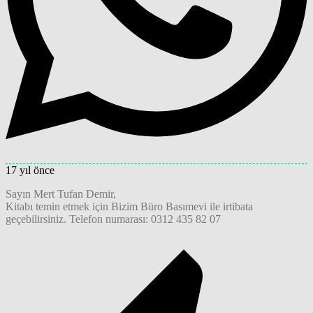
17 yıl önce
Sayın Mert Tufan Demir,
Kitabı temin etmek için Bizim Büro Basımevi ile irtibata
geçebilirsiniz. Telefon numarası: 0312 435 82 07