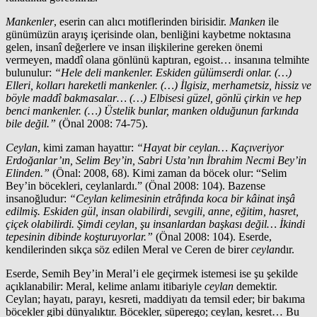
Mankenler
, eserin can alıcı motiflerinden birisidir.
Manken
ile
günümüzün arayış içerisinde olan, benliğini kaybetme noktasına
gelen, insanî değerlere ve insan ilişkilerine gereken önemi
vermeyen, maddî olana gönlünü kaptıran, egoist… insanına telmihte
bulunulur:
“Hele deli mankenler. Eskiden gülümserdi onlar. (…)
Elleri, kolları hareketli mankenler. (…) İlgisiz, merhametsiz, hissiz ve
böyle maddî bakmasalar… (…) Elbisesi güzel, gönlü çirkin ve hep
benci mankenler. (…) Üstelik bunlar, manken olduğunun farkında
bile değil.”
(Önal 2008: 74-75).
Ceylan
, kimi zaman hayattır:
“Hayat bir ceylan… Kaçıveriyor
Erdoğanlar’ın, Selim Bey’in, Sabri Usta’nın İbrahim Necmi Bey’in
Elinden.”
(Önal: 2008, 68). Kimi zaman da böcek olur: “Selim
Bey’in böcekleri, ceylanlardı.” (Önal 2008: 104). Bazense
insanoğludur:
“Ceylan kelimesinin etrâfında koca bir kâinat inşâ
edilmiş. Eskiden gül, insan olabilirdi, sevgili, anne, eğitim, hasret,
çiçek olabilirdi. Şimdi ceylan, şu insanlardan başkası değil… İkindi
tepesinin dibinde koşturuyorlar.”
(Önal 2008: 104). Eserde,
kendilerinden sıkça söz edilen Meral ve Ceren de birer
ceylan
dır.
Eserde, Semih Bey’in Meral’i ele geçirmek istemesi ise şu şekilde
açıklanabilir: Meral, kelime anlamı itibariyle
ceylan
demektir.
Ceylan; hayatı, parayı, kesreti, maddiyatı da temsil eder; bir bakıma
böcekler gibi dünyalıktır. Böcekler, süperego; ceylan, kesret… Bu