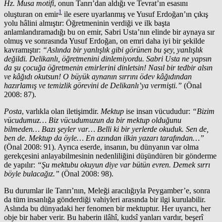
Hz. Musa motifi
, onun Tanrı’dan aldığı ve Tevrat’ın esasını
1
oluşturan on emir
ile esere uyarlanmış ve Yusuf Erdoğan’ın çıkış
yolu hâlini almıştır: Öğretmeninin verdiği ve ilk başta
anlamlandıramadığı bu on emir, Sabri Usta’nın elinde bir aynaya sır
olmuş ve sonrasında Yusuf Erdoğan, on emri daha iyi bir şekilde
kavramıştır:
“Aslında bir yanlışlık gibi görünen bu şey, yanlışlık
değildi. Delikanlı, öğretmenini dinlemiyordu. Sabri Usta ne yapsın
da şu çocuğa öğretmenin emirlerini dinletsin! Nasıl bir tedbir alsın
ve kâğıdı okutsun! O büyük aynanın sırrını ödev kâğıdından
hazırlamış ve temizlik görevini de Delikanlı’ya vermişti.”
(Önal
2008: 87).
Posta
, varlıkla olan iletişimdir.
Mektup
ise insan vücududur:
“Bizim
vücudumuz… Biz vücudumuzun da bir mektup olduğunu
bilmeden… Bazı şeyler var… Belli ki bir yerlerde okuduk. Sen de,
ben de. Mektup da öyle… En azından ilkin yazarı tarafından…”
(Önal 2008: 91). Ayrıca eserde, insanın, bu dünyanın var olma
gerekçesini anlayabilmesinin nedenliliğini düşündüren bir gönderme
de yapılır:
“Şu mektubu okuyun diye var bütün evren. Demek sırrı
böyle bulacağız.”
(Önal 2008: 98).
Bu durumlar ile Tanrı’nın, Meleği aracılığıyla Peygamber’e, sonra
da tüm insanlığa gönderdiği vahiyleri arasında bir ilgi kurulabilir.
Aslında bu dünyadaki her fenomen bir mektuptur. Her uyarıcı, her
obje bir haber verir. Bu haberin ilâhî, kudsî yanları vardır, beşerî