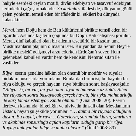
haliyle eserdeki ceylan motifi, divân edebiyatı ve tasavvuf edebiyatı
terimlerini çağrıştırmaktadır.
Su kadınları
ifadesi de, dünyanın gönül
çelen yönlerini temsil eden bir ifâdedir ki, etkileri bu dünyada
kalacaktır.
Meral
, hem Doğu hem de Batı kültürlerini birlikte temsil eden bir
figürdür. Aslında kişilerin çoğunda bu Doğu-Batı çatışması görülür.
Meral, dinî kabulleri olan bir ailenin tesettürlü bir kızıdır; ama
Müslümanların plajının olmasını ister. Bir yandan da Semih Bey’le
birlikte meslekî gelişmeyi arzu ederken Erdoğan’ı sever. Hem
geleneksel kabulleri vardır hem de kendisini Nemrud sıfatı ile
vasfeder.
Rüya
, eserin geneline hâkim olan önemli bir motiftir ve rüyalar
birtakım hususlarla yorumlanır. Bunlardan birincisi, bu hayatın bir
rüya olduğu ve gerçek hayatın, rüya bittikten sonra başlayacağıdır:
“Biliyor ki, bir var, bir yok olan rüyanın bitmesine az kaldı. Biten
her rüyadan sonra başlayacak gerçek hayatı, bir uyku mahmurluğu
ile karşılamak istemiyor. Zinde olmalı.”
(Önal 2008: 20). Eserin
ilerleyen kısmında, bilgeliğin ve ulviyetin timsâli olan Meydanların
Üstadı, hayatı şu şekilde yorumlar:
“… daima bir rüyada olduğunu
düşün. Bu hayat, bir rüya… Görevlerin, sorumlulukların, sınırların
ve akabinde sonsuzluğa açılan kapıların olduğu garip bir rüya.
Rüyayı anlayanlar, bilge ve mutlu oluyor.”
(Önal 2008: 89).