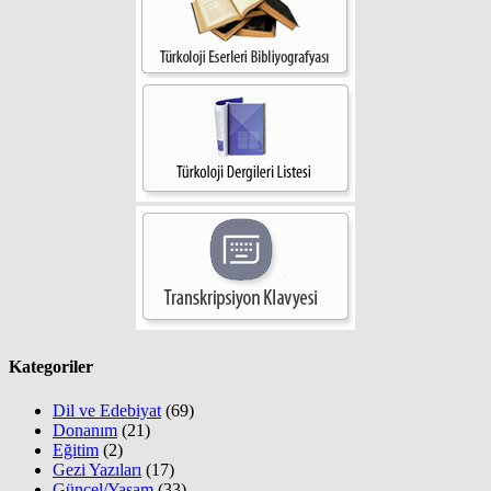
Kategoriler
Dil ve Edebiyat
(69)
Donanım
(21)
Eğitim
(2)
Gezi Yazıları
(17)
Güncel/Yaşam
(33)