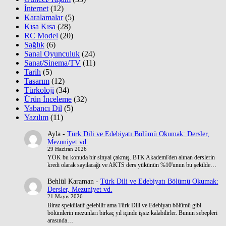
İnternet
(12)
Karalamalar
(5)
Kısa Kısa
(28)
RC Model
(20)
Sağlık
(6)
Sanal Oyunculuk
(24)
Sanat/Sinema/TV
(11)
Tarih
(5)
Tasarım
(12)
Türkoloji
(34)
Ürün İnceleme
(32)
Yabancı Dil
(5)
Yazılım
(11)
Ayla
-
Türk Dili ve Edebiyatı Bölümü Okumak: Dersler,
Mezuniyet vd.
29 Haziran 2026
YÖK bu konuda bir sinyal çakmış. BTK Akademi'den alınan derslerin
kredi olarak sayılacağı ve AKTS ders yükünün %10'unun bu şekilde…
Behlül Karaman
-
Türk Dili ve Edebiyatı Bölümü Okumak:
Dersler, Mezuniyet vd.
21 Mayıs 2026
Biraz spekülatif gelebilir ama Türk Dili ve Edebiyatı bölümü gibi
bölümlerin mezunları birkaç yıl içinde işsiz kalabilirler. Bunun sebepleri
arasında…