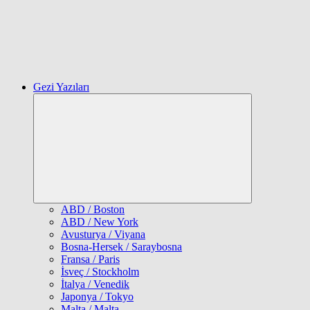
Gezi Yazıları
Expand
child
menu
ABD / Boston
ABD / New York
Avusturya / Viyana
Bosna-Hersek / Saraybosna
Fransa / Paris
İsveç / Stockholm
İtalya / Venedik
Japonya / Tokyo
Malta / Malta