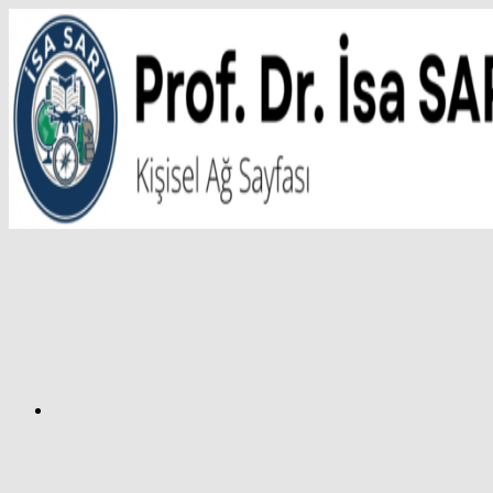
İçeriğe
atla
Facebook
Prof.
Dr.
İsa
SARI
–
Kişisel
Ağ
Sayfası
Instagram