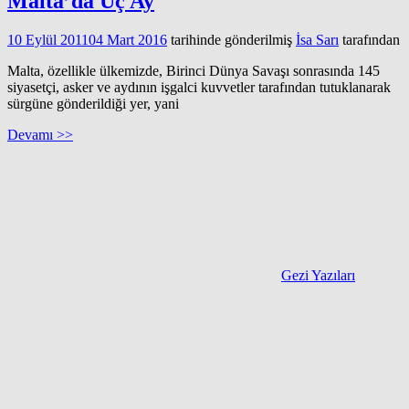
Malta’da Üç Ay
10 Eylül 2011
04 Mart 2016
tarihinde gönderilmiş
İsa Sarı
tarafından
Malta, özellikle ülkemizde, Birinci Dünya Savaşı sonrasında 145
siyasetçi, asker ve aydının işgalci kuvvetler tarafından tutuklanarak
sürgüne gönderildiği yer, yani
Devamı >>
Gezi Yazıları