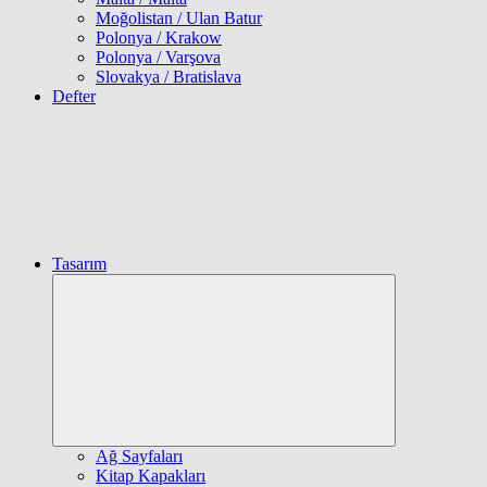
Moğolistan / Ulan Batur
Polonya / Krakow
Polonya / Varşova
Slovakya / Bratislava
Defter
Tasarım
Expand
child
menu
Ağ Sayfaları
Kitap Kapakları