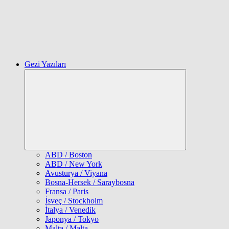
Gezi Yazıları
Expand
child
menu
ABD / Boston
ABD / New York
Avusturya / Viyana
Bosna-Hersek / Saraybosna
Fransa / Paris
İsveç / Stockholm
İtalya / Venedik
Japonya / Tokyo
Malta / Malta