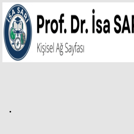
İçeriğe
atla
Facebook
Prof.
Dr.
İsa
SARI
–
Kişisel
Ağ
Sayfası
Instagram