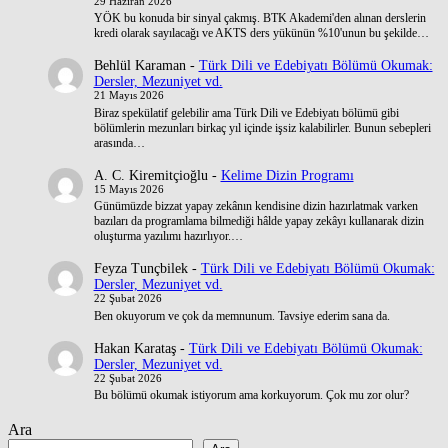
29 Haziran 2026
YÖK bu konuda bir sinyal çakmış. BTK Akademi'den alınan derslerin
kredi olarak sayılacağı ve AKTS ders yükünün %10'unun bu şekilde…
Behlül Karaman
-
Türk Dili ve Edebiyatı Bölümü Okumak:
Dersler, Mezuniyet vd.
21 Mayıs 2026
Biraz spekülatif gelebilir ama Türk Dili ve Edebiyatı bölümü gibi
bölümlerin mezunları birkaç yıl içinde işsiz kalabilirler. Bunun sebepleri
arasında…
A. C. Kiremitçioğlu
-
Kelime Dizin Programı
15 Mayıs 2026
Günümüzde bizzat yapay zekânın kendisine dizin hazırlatmak varken
bazıları da programlama bilmediği hâlde yapay zekâyı kullanarak dizin
oluşturma yazılımı hazırlıyor.…
Feyza Tunçbilek
-
Türk Dili ve Edebiyatı Bölümü Okumak:
Dersler, Mezuniyet vd.
22 Şubat 2026
Ben okuyorum ve çok da memnunum. Tavsiye ederim sana da.
Hakan Karataş
-
Türk Dili ve Edebiyatı Bölümü Okumak:
Dersler, Mezuniyet vd.
22 Şubat 2026
Bu bölümü okumak istiyorum ama korkuyorum. Çok mu zor olur?
Ara