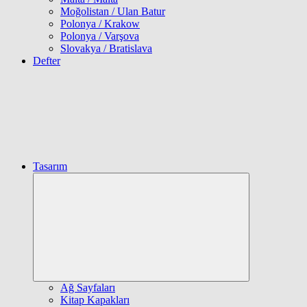
Moğolistan / Ulan Batur
Polonya / Krakow
Polonya / Varşova
Slovakya / Bratislava
Defter
Tasarım
Expand
child
menu
Ağ Sayfaları
Kitap Kapakları